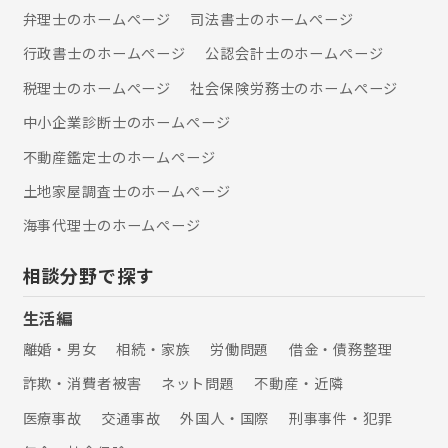
弁理士のホームぺージ
司法書士のホームぺージ
行政書士のホームぺージ
公認会計士のホームぺージ
税理士のホームぺージ
社会保険労務士のホームぺージ
中小企業診断士のホームぺージ
不動産鑑定士のホームぺージ
土地家屋調査士のホームぺージ
海事代理士のホームぺージ
相談分野で探す
生活編
離婚・男女
相続・家族
労働問題
借金・債務整理
詐欺・消費者被害
ネット問題
不動産・近隣
医療事故
交通事故
外国人・国際
刑事事件・犯罪