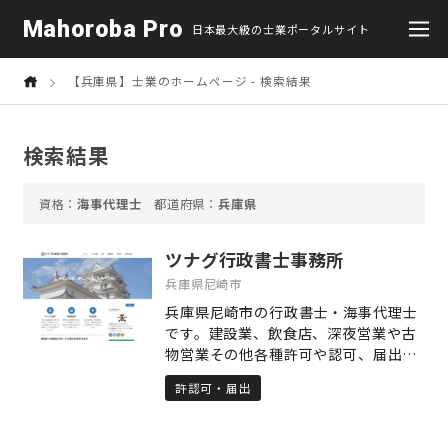
Mahoroba Pro
日本最大級の士業ポータルサイト
【兵庫県】士業のホームページ - 検索結果
検索結果
海事代理士
兵庫県
ツナグ行政書士事務所
兵庫県尼崎市
兵庫県尼崎市の行政書士・海事代理士
です。建設業、飲食店、深夜営業や古
物営業その他各種許可や認可、届出等
のお手続きを代理するほか、海や船舶
許認可・届出
に関する申請をサポートしています。
整骨院と介護施設の運営を通じて「傾
聴」することの大切さを学びました。