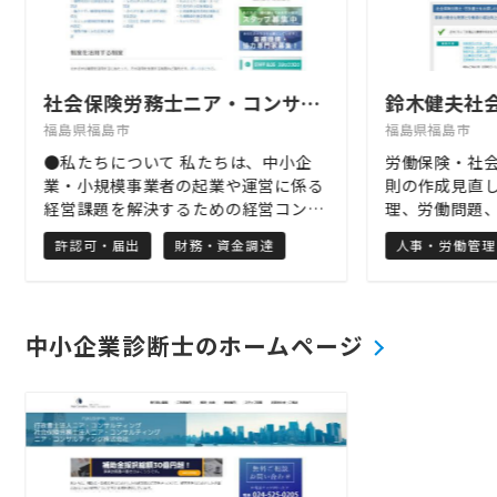
社会保険労務士ニア・コンサルティング
福島県福島市
福島県福島市
●私たちについて 私たちは、中小企
労働保険・社
業・小規模事業者の起業や運営に係る
則の作成見直
経営課題を解決するための経営コンサ
理、労働問題
ルタントを中心とした士業グループで
は福島の鈴木
許認可・届出
財務・資金調達
人事・労働管理
す。行政書士法人、社会保険労務士法
所・鈴木健夫
人、コンサルティング会社（中小企業
小企業の発展
診断士）により構成されています。 社
します。
会保険労務士法人ニア・コンサルティ
中小企業診断士のホームページ
ングは、ニア・コンサルティンググル
ープの社会保険労務士業務を担当して
います。 人材の雇用に関する労働・社
会保険、就業規則など労働関係法令に
基づく労務管理に関する手続等を行う
とともに、雇用関係助成金の活用を通
じて企業の人材戦略の支援を行ってい