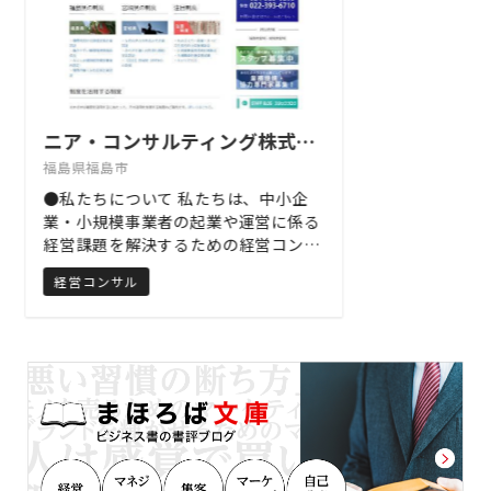
ます。 具体的な取扱業務の内容は次の
とおりです。 ・助成金申請（雇用保険
事業） ・労務管理サポート（労働関係
法令への対応、労働・社会保険諸法令
に基づく諸手続） ・事業運営のための
許認可申請（介護保険事業指定申請
ニア・コンサルティング株式会社
等） ・人事制度構築（就業規則および
福島県福島市
諸規程、キャリアパス制度、人事考課
制度 等） ●代表者プロフィール 福島
●私たちについて 私たちは、中小企
県福島市生まれ 名古屋商科大学大学院
業・小規模事業者の起業や運営に係る
マネジメント研究科修了（MBA経営学
経営課題を解決するための経営コンサ
修士） 2003年に行政書士・社会保険
ルタントを中心とした士業グループで
経営コンサル
労務士佐藤巨人事務所（現在 行政書士
す。行政書士法人、社会保険労務士法
法人ニア・コンサルティング、社会保
人、コンサルティング会社（中小企業
険労務士法人ニア・コンサルティン
診断士）により構成されています。 ニ
グ）を開業し、中小企業の起業・運営
ア・コンサルティング株式会社は、ニ
や人事労務管理、補助金・助成金申請
ア・コンサルティンググループのコン
等の支援業務に従事。その後、NPO
サルティング業務を担当しています。
法人設立・運営支援のため、特定非営
中小企業診断士が担当します。 組織開
利活動法人NPOコンサルティングオ
発をはじめとしたコンサルティングを
フィス東北を設立し、副理事長に就任
提供しています。また、新たな事業展