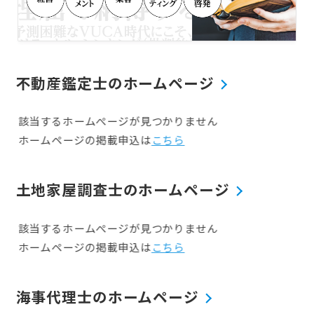
する。2009年には経営コンサルティ
開等の取組みに対する補助金の活用に
ング会社、ニア・コンサルティング株
あたって事業計画策定支援などを行っ
式会社を設立し、代表取締役を務め
ています。 具体的な取扱業務の内容は
る。また2011年からは、労働保険事
次のとおりです。 ・組織開発コンサル
務組合労務サポート福島の会長として
ティング（従業員満足度調査、エンゲ
中小企業の労働保険事務に従事する。
ージメント・サーベイ等を活用した現
不動産鑑定士のホームページ
2013年に中小企業診断士となり、コ
状把握と、それらをもとにした仕組み
ンサルティング部門を充実させ、組織
構築等） ・事業計画策定支援（補助金
該当するホームぺージが見つかりません
開発コンサルティングや事業計画策定
事業計画、創業事業計画、資金調達事
支援事業を展開するなど活動の幅を広
業計画等） ●代表者プロフィール 福
ホームページの掲載申込は
こちら
げている。
島県福島市生まれ 名古屋商科大学大学
院マネジメント研究科修了（MBA経営
学修士） 2003年に行政書士・社会保
土地家屋調査士のホームページ
険労務士佐藤巨人事務所（現在 行政書
士法人ニア・コンサルティング、社会
保険労務士法人ニア・コンサルティン
該当するホームぺージが見つかりません
グ）を開業し、中小企業の起業・運営
ホームページの掲載申込は
こちら
や人事労務管理、補助金・助成金申請
等の支援業務に従事。その後、NPO
法人設立・運営支援のため、特定非営
海事代理士のホームページ
利活動法人NPOコンサルティングオ
フィス東北を設立し、副理事長に就任