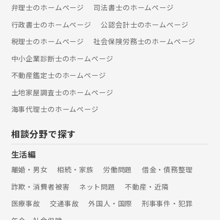
弁理士のホームぺージ
司法書士のホームぺージ
行政書士のホームぺージ
公認会計士のホームぺージ
税理士のホームぺージ
社会保険労務士のホームぺージ
中小企業診断士のホームぺージ
不動産鑑定士のホームぺージ
土地家屋調査士のホームぺージ
海事代理士のホームぺージ
相談分野で探す
生活編
離婚・男女
相続・家族
労働問題
借金・債務整理
詐欺・消費者被害
ネット問題
不動産・近隣
医療事故
交通事故
外国人・国際
刑事事件・犯罪