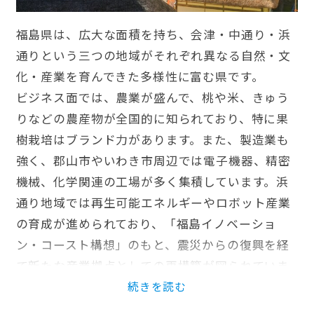
福島県は、広大な面積を持ち、会津・中通り・浜
通りという三つの地域がそれぞれ異なる自然・文
化・産業を育んできた多様性に富む県です。
ビジネス面では、農業が盛んで、桃や米、きゅう
りなどの農産物が全国的に知られており、特に果
樹栽培はブランド力があります。また、製造業も
強く、郡山市やいわき市周辺では電子機器、精密
機械、化学関連の工場が多く集積しています。浜
通り地域では再生可能エネルギーやロボット産業
の育成が進められており、「福島イノベーショ
ン・コースト構想」のもと、震災からの復興を経
て新たな産業拠点としての再構築が図られていま
す。交通インフラも新幹線や高速道路が整備され
ており、東北の南の玄関口としての立地優位性が