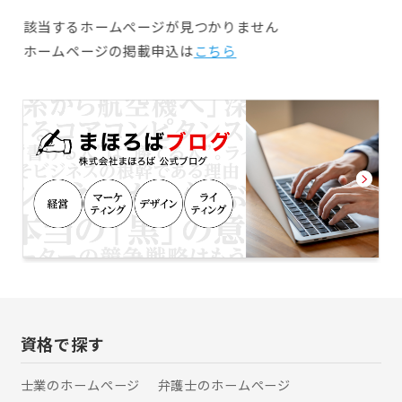
する。2009年には経営コンサルティ
該当するホームぺージが見つかりません
ング会社、ニア・コンサルティング株
ホームページの掲載申込は
こちら
式会社を設立し、代表取締役を務め
る。また2011年からは、労働保険事
務組合労務サポート福島の会長として
中小企業の労働保険事務に従事する。
2013年に中小企業診断士となり、コ
ンサルティング部門を充実させ、組織
開発コンサルティングや事業計画策定
支援事業を展開するなど活動の幅を広
げている。
資格で探す
士業のホームぺージ
弁護士のホームぺージ