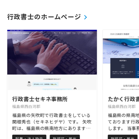
まほろばプロは、福島県に事務所をおく士業（弁
行政書士のホームページ
護士、弁理士、司法書士、行政書士、公認会計
士、税理士、社会保険労務士、中小企業診断士、
不動産鑑定士、土地家屋調査士、海事代理士）の
事務所から提供されたプロフィール情報を比較
し、興味を持った事務所のホームページを閲覧す
ることができるポータルサイトです。
行政書士セキネ事務所
たかく行政
福島県西白河郡
福島県西白河郡
福島県の矢吹町で行政書士をしている
福島県の県南
関根秀也（セキネヒデヤ）です。 矢吹
ております行
町は、福島県の県南地方にあります。
します。 当事
当事務所は、農地転用許可をメイン業
廃棄物処理業
起業・法人設立
許認可・届出
許認可・届出