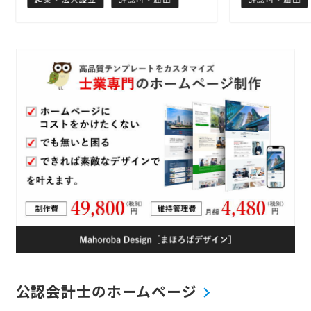
務としており、福島県の中通り地方
る許認可申請
（福島市・郡山市・白河市）を中心
としております
に、いわき方面や会津方面など福島県
言書作成に関
全域をカバーさせていただいておりま
サービスなど
す。 上記の農地転用以外にも、建設業
認可申請にも対
許可・古物商・会社設立（定款作
祝日休まず営
成）・車庫証明など、様々な許認可関
日は仕事で相
係についても対応しておりますので、
も、安心して
まずはお気軽にご相談ください。 ご依
整えております
頼者様のお悩みに少しでも貢献できる
おりますので
よう、心を込めて対応させていただき
ください。
ます。
公認会計士のホームページ