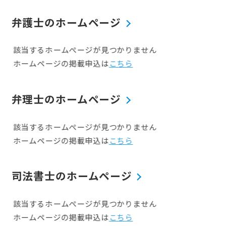
あります。
弁護士のホームページ
暮らしの面では、自然と調和した生活が根づいて
おり、山や湖、海といった多彩な風景が身近にあ
該当するホームぺージが見つかりません
ります。地域によって気候や風土が異なるため、
ホームページの掲載申込は
こちら
四季折々の表情を楽しみながらのびやかに暮らせ
るのが特徴です。温泉地や伝統行事が豊富で、地
弁理士のホームページ
域のつながりも大切にされています。東日本大震
災と原発事故の影響を受けた地域では、復興と安
該当するホームぺージが見つかりません
全への取り組みが続けられており、医療・教育・
ホームページの掲載申込は
こちら
子育て支援の充実を図る自治体も増えています。
また、移住促進やテレワーク環境の整備など、新
司法書士のホームページ
しいライフスタイルに対応した取り組みも積極的
に展開されています。福島県は、復興の歩みとと
該当するホームぺージが見つかりません
もに、新たな挑戦と希望を抱きながら、持続可能
ホームページの掲載申込は
こちら
な地域づくりを目指して前進している地域です。