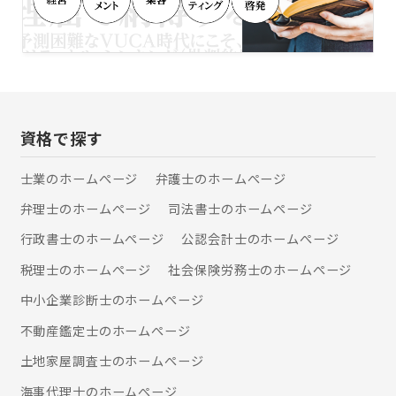
グ）を開業し、中小企業の起業・運営
で、ご安心ください。 まずはお気軽に
や人事労務管理、補助金・助成金申請
お問合せ、ご相談ください。 「まちの
等の支援業務に従事。その後、NPO法
法律家」行政書士 宮崎、あなたのお悩
人設立・運営支援のため、特定非営利
み解決のお手伝いができることを心か
活動法人NPOコンサルティングオフィ
ら願っております。
ス東北を設立し、副理事長に就任す
る。2009年には経営コンサルティング
資格で探す
会社、ニア・コンサルティング株式会
社を設立し、代表取締役を務める。ま
士業のホームぺージ
弁護士のホームぺージ
た2011年からは、労働保険事務組合労
務サポート福島の会長として中小企業
弁理士のホームぺージ
司法書士のホームぺージ
の労働保険事務に従事する。2013年に
中小企業診断士となり、コンサルティ
行政書士のホームぺージ
公認会計士のホームぺージ
ング部門を充実させ、組織開発コンサ
税理士のホームぺージ
社会保険労務士のホームぺージ
ルティングや事業計画策定支援事業を
展開するなど活動の幅を広げている。
中小企業診断士のホームぺージ
不動産鑑定士のホームぺージ
土地家屋調査士のホームぺージ
海事代理士のホームぺージ