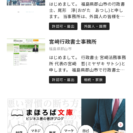
ングは、ニア・コンサルティンググル
はじめまして。 福島県郡山市の行政書
ープの社会保険労務士業務を担当して
士、尾形 淳(おがた あつし)と申し
います。 人材の雇用に関する労働・社
ます。 当事務所は、外国人の皆様を対
会保険、就業規則など労働関係法令に
象とした入管・在留・ビザ関係の諸申
基づく労務管理に関する手続等を行う
許認可・届出
外国人・国際
請を専門に行っております。私自身前
とともに、雇用関係助成金の活用を通
職の学校法人勤務時代に多くの外国人
じて企業の人材戦略の支援を行ってい
宮﨑行政書士事務所
の皆様の手続きを担当しておりまし
ます。 具体的な取扱業務の内容は次の
た。その経験を活かして、丁寧かつス
福島県郡山市
とおりです。 ・助成金申請（雇用保険
ピーディな対応をモットーに対応させ
事業） ・労務管理サポート（労働関係
はじめまして。 行政書士 宮崎法務事務
ていただきます。 上記以外の各種許認
法令への対応、労働・社会保険諸法令
所 代表の宮崎 哲(ミヤザキ サトシ)と
可業務についても対応可能です。 ま
に基づく諸手続） ・事業運営のための
申します。 福島県郡山市で行政書士を
た、初回無料相談・無料見積りも実施
許認可申請（介護保険事業指定申請
しております。 当事務所では、車庫証
しておりますので、ご安心ください。
許認可・届出
相続・家族
等） ・人事制度構築（就業規則および
明や名義変更などお車に関すること、
まずはお気軽にお問合せ、ご相談くだ
諸規程、キャリアパス制度、人事考課
遺言・相続に関すること、内容証明な
さい。 「外国人と社会をつなぐ行政書
制度 等） ●代表者プロフィール 福島
ど事実証明に関すること、許認可に関
士」を目標に、皆様お悩み解決のお手
県福島市生まれ 名古屋商科大学大学院
することなど、皆様の様々なお悩み事
伝いができることを心から願っており
マネジメント研究科修了（MBA経営学
について、問題解決のお手伝いをして
ます。
修士） 2003年に行政書士・社会保険
おります。 業務においては、「親切・
労務士佐藤巨人事務所（現在 行政書士
丁寧」をモットーに、真心込めて対応
法人ニア・コンサルティング、社会保
させていただきます。 また、無料相
険労務士法人ニア・コンサルティン
談・無料見積りも実施しておりますの