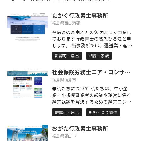
たかく行政書士事務所
福島県西白河郡
福島県の県南地方の矢吹町にて開業し
ております行政書士の髙久ひろ江と申
します。 当事務所では、運送業・産業
廃棄物処理業・建設業・農地法に関す
許認可・届出
相続・家族
る許認可申請のサポートをメイン業務
としております。 その他にも相続や遺
社会保険労務士ニア・コンサルティング
言書作成に関するサポートや記帳代行
サービスなども行っており、各種の許
福島県福島市
認可申請にも対応しております。 土日
●私たちについて 私たちは、中小企
祝日休まず営業しておりますので、平
業・小規模事業者の起業や運営に係る
日は仕事で相談できないという方に
経営課題を解決するための経営コンサ
も、安心してご相談いただける体制を
ルタントを中心とした士業グループで
整えております。 無料相談を実施して
許認可・届出
財務・資金調達
す。行政書士法人、社会保険労務士法
おりますので、お気軽にお問い合わせ
人、コンサルティング会社（中小企業
ください。
おがた行政書士事務所
診断士）により構成されています。 社
会保険労務士法人ニア・コンサルティ
福島県郡山市