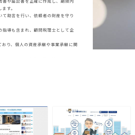
告書や届出書を正確に作成し、期限内
します。
いて助言を行い、依頼者の財産を守り
の指導も含まれ、顧問税理士として企
ており、個人の資産承継や事業承継に関
として、正確な税務処理と誠実な対応
ています。
ール情報を比較し、興味を持った税理
トです。地域や相談分野（税務・会
絞り込み検索も可能です。