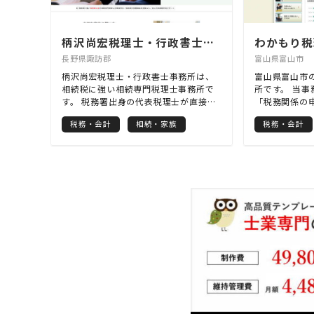
柄沢尚宏税理士・行政書士事務所
わかもり税
長野県諏訪郡
富山県富山市
柄沢尚宏税理士・行政書士事務所は、
富山県富山市
相続税に強い相続専門税理士事務所で
所です。 当
す。 税務署出身の代表税理士が直接、
「税務関係の
面接相談を行います。 お客様目線か
た業務はもち
税務・会計
相続・家族
税務・会計
ら、二次相続も見据えた節税効果の高
プのアドバイ
い、相続専門税理士ならではの高品質
す。 中には、
なサービスを提供させていただきま
た！」という
す。 さらに、税務調査の経験を活か
っしゃいます
し、税務署目線から確実で安心な申告
代行や申告書
手続きをサポートいたします。 当事務
当たり前。 
所は、相続税の申告のほか、相続手
きる存在であ
続、相続対策、贈与税の申告（生前贈
仕事に励んで
与）、相続資産の売却に伴う譲渡所得
税の申告、そして、税務調査の対応ま
で、相続に関連する幅広い分野に対応
しております。 初回相談は無料となっ
ておりますので、どうぞ安心してお気
軽にお問合せください。