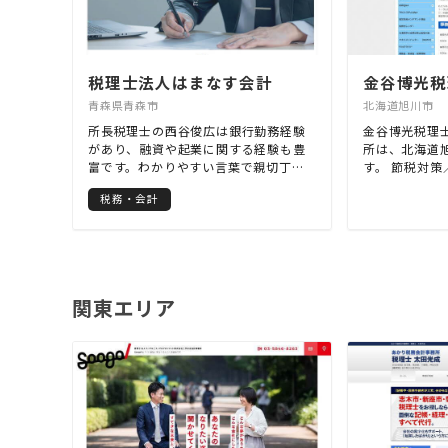
税理士法人はまなす会計
青森県青森市
北海道旭川市
所長税理士の西谷俊広は銀行勤務経験
金谷博光税理
があり、融資や起業に関する経験も豊
所は、北海道
富です。わかりやすい言葉で親切丁寧
す。 節税対
に対応することをモットーにしていま
法の書面添付
税務・会計
すので、経営や税金の悩み事がありま
価／税務相談
したら、安心してお電話ください。初
回相談は無料となっております。事務
所は青森市市内の中心部、市民病院の
すぐ近くなのでアクセスにも便利で
す。ホームページでは、料金など詳し
関東エリア
い説明もございますので、是非そちら
もご覧ください。