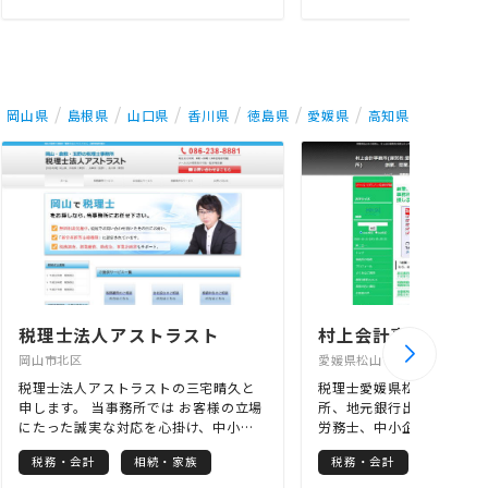
けること）のための帳簿作成を支援い
せて頂くことをウリにして
たします。 本気で自社を伸ばしたいと
税対策や資金繰り対策につ
考えている事業者の皆様、これから起
的に情報提供を致します。
業・会社設立・法人成りをしたいと考
改正に強い“提案型”の事務
えている皆様は、是非、当税理士事務
本で一番親身な事務所”に
所までご連絡ください。
標とした“熱い”事務所です
岡山県
島根県
山口県
香川県
徳島県
愛媛県
高知県
阪で一番親身な事務所”に
的にお客様をサポートさせ
す！
税理士法人アストラスト
村上会計事務所
岡山市北区
愛媛県松山市
税理士法人アストラストの三宅晴久と
税理士愛媛県松山市の村上
申します。 当事務所では お客様の立場
所、地元銀行出身の税理士
にたった誠実な対応を心掛け、中小企
労務士、中小企業診断士が
業を応援いたします。 初回の面談は無
を全力でサポートします。
税務・会計
相続・家族
税務・会計
料ですので、お気軽にお問合せくださ
業・創業」、「資金調達」
い。 当事務所の10の特徴としては下記
営」 などでお悩みがあり