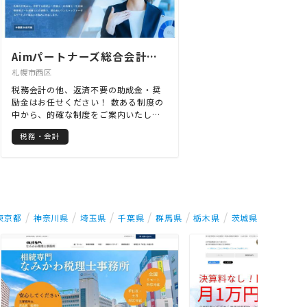
Aimパートナーズ総合会計事務所
札幌市西区
税務会計の他、返済不要の助成金・奨
励金はお任せください！ 数ある制度の
中から、的確な制度をご案内いたしま
す。 また、経験豊富なスタッフが、御
税務・会計
社のリスク（税務、労務、経営、コス
トダウン等）を調査し、事業活動を円
滑に進められるお手伝いをいたしま
す。 もちろん、助成金・奨励金の他、
就業規則・給与計算・記帳代行・労務
事務手続きもお手伝いしております。
相談は無料ですので、お気軽にご連絡
東京都
神奈川県
埼玉県
千葉県
群馬県
栃木県
茨城県
ください。