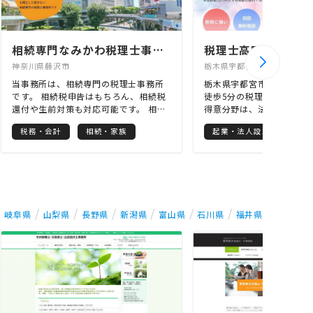
相続専門なみかわ税理士事務所
税理士高野好史事務
神奈川県藤沢市
栃木県宇都宮市
当事務所は、相続専門の税理士事務所
栃木県宇都宮市のJR宇都
です。 相続税申告はもちろん、相続税
徒歩5分の税理士高野好史
還付や生前対策も対応可能です。 相続
得意分野は、法人向け税務
税は数ある税目の中でも特に算出の難
設立・相続税です。 法人
税務・会計
相続・家族
起業・法人設立
税務
易度が高い税金で、10人の税理士がい
は、新規法人や年商5000
れば10通りの金額が計算されると言わ
業者様に特化して、月1万
れます。 当事務所は相続専門のノウハ
顧問を行っています。 会
ウに基づいて、適法かつ最大限に節税
自身で行った場合の金料金
を行った申告を行うことをお約束いた
法書士・税理士等の専門家
します。 また、ITを取り入れた業務効
スを受けることが出来ます
率化にも力を入れており、相続専門の
は、相続財産1億円未満の
岐阜県
山梨県
長野県
新潟県
富山県
石川県
福井県
税理士事務所としては他の追随を許さ
低料金で行っています。 
ない低価格を実現しております。 税務
所とは違い、初回無料相談
調査に入られない高品質な相続税申告
ん、土日・時間外の対応も
をご希望の方はぜひ当事務所にご相談
り、レスポンスも早いのが
ください。
ています。 スタッフ3名で
様との対応は税理士が行う
けています。 書籍の出版
ィア等実績があり、県内ト