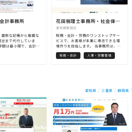
会計事務所
花田税理士事務所・社会保険労務士事務所
東京都新宿区
、面倒な記帳から複雑な
税務・会計・労務のワンストップサー
提出まで代行していま
ビスで、お客様が本業に専念できる環
の手間は最小限で、会計税
境作りを目指します。 当事務所は、元
とを全て丸投げして本業
国税調査官の税理士・社会保険労務士
税務・会計
人事・労働管理
けます。 さらに経理代行
が代表を務めております。 通常の税務
だけではなく、お客様の
顧問のほか、クラウド会計システムや
くりをサポート。 税理士
ITツールを活用し、バックオフィス業
的にお客様の元へ訪問さ
務のシンプル効率化をサポートしま
るので、状況に合わせた
す。 決算・申告書作成、記帳支援、各
、資金繰り改善、節税対
種届出、源泉徴収・年末調整、法定調
」づくりを、お客様の理
書などの税務会計一連の手続きを行
愛知県
三重県
静岡県
資料を作成し、お客様の
い、システム導入による給与計算及び
理解を深めて頂いた上で
人事労務手続きのサポートを行いま
せて頂いております。
す。 ぜひお気軽にお問い合わせくださ
い。