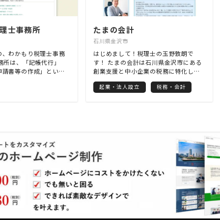
理士事務所
たまの会計
石川県金沢市
の、わかもり税理士事務
はじめまして！税理士の玉野敦朗で
事務所は、「記帳代行」
す！ たまの会計は石川県金沢市にある
申請書等の作成」といっ
創業支援と中小企業の税務に特化した
ろん、お客様の売上アッ
税理士事務所です。 たまの会計では、
起業・法人設立
税務・会計
スにも力を入れておりま
次の3つを貴方にお約束します！ 一つ
「売上が2倍になっ
目は、お金を残す経営です！ 経営者は
お客様（製造業）もいら
サラリーマンではありません。つねに
。 税理士にとって、記帳
景気の浮き沈みというリスクに身を晒
の作成といった業務は、
しています。 そこで経営者は事業を継
それ以上の価値をご提供で
続するために様々な手を打たなければ
りたい。 そう思い、日々
なりません。そのとき、いちばん大切
おります。
なものはなんでしょうか？ 私はお金だ
と思います。お金は、経営の次の一手
を打つための原資であることは言うま
でもありませんが、それと同時に、厳
しい状況を切り抜けるための、拠りど
ころの一つとなるものです。 考えてみ
てください。資金繰りに行き詰まり明
日の支払いを心配する経営者が次の一