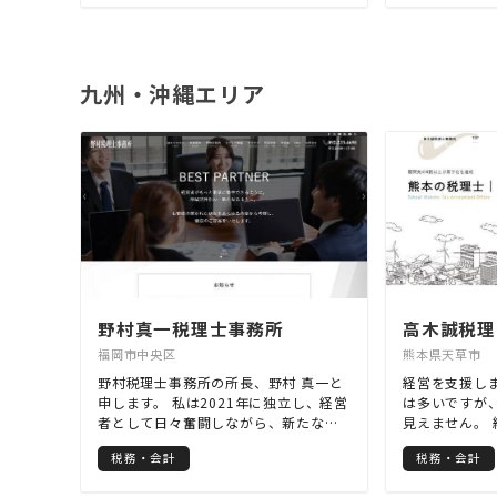
で設立可能) 、創業融資は融資された金
お手伝いをし
額の3%の手数料でさせて頂きます。 ②
資金調達 銀行交渉や事業計画作成をさ
せて頂いております。手数料は融資さ
九州・沖縄エリア
れた金額の3%を頂いております。 ③補
助金・助成金 主に小規模事業者持続化
補助金、ものづくり補助金の申請支援
させて頂いております。手数料につい
ては弊社までお問い合わせください。
初回面談は無料となってます。是非と
も一度お問い合わせください！
野村真一税理士事務所
高木誠税理
福岡市中央区
熊本県天草市
野村税理士事務所の所長、野村 真一と
経営を支援し
申します。 私は2021年に独立し、経営
は多いですが
者として日々奮闘しながら、新たな挑
見えません。
戦を続けています。税理士のキャリア
の提供をする
税務・会計
税務・会計
をスタートしたのは2003年であり、こ
は、もはや価
の業界での経験も足掛け20年を超えま
た。もはやと