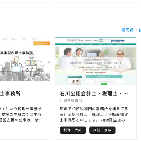
ています。
よいかわからない、という場合には弊
所までご連絡下さい。
福岡県
士事務所
石川公認会計士・税理士・不動産鑑定士事務所
沖縄県那覇市
ますという税理士事務所
那覇で相続税専門の事務所を構えてる
、支援の中身までは中々
石川公認会計士・税理士・不動産鑑定
 経営支援の仕事は、情報
士事務所と申します。 相続発生後の相
だけ、情報を売るだけで
続税申告はもちろん、相続発生前の相
税務・会計
相続・家族
値がなくなってきまし
続税対策も得意にしております。 節税
いうか、前からそうだっ
だけではなく、争族にならない為の遺