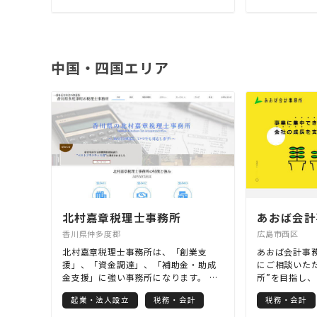
いて高度な専門的知識が求められま
ますので、お
す。「みそら」のスタッフは上場企
事務所は草津
業、金融機関、監査法人、外資系戦略
コンサルティング会社、ファンド、シ
ステム会社出身者、国税局OBなど多様
中国・四国エリア
な前職経験者がおりますので、様々な
課題に対応することができます。また
法人の税務顧問の他、労務、資産税、
医療、FAS（ファイナンシャル・アドバ
イザリー・サービス）の専門部署をも
ち、幅広い分野で高度なサービスを提
供することができます。「みそら」は
各分野に専門スタッフを揃える総合的
な税理士法人（『兵庫県No.1の規模』
※2023年4月1日時点）としての強みを
活かし、お客様の幅広いご要望に応え
てまいります。
北村嘉章税理士事務所
あおば会計
香川県仲多度郡
広島市西区
北村嘉章税理士事務所は、「創業支
あおば会計事
援」、「資金調達」、「補助金・助成
にご相談いた
金支援」に強い事務所になります。 ①
所”を目指し
創業支援について 会社設立、日本政策
問」と「リー
起業・法人設立
税務・会計
税務・会計
金融公庫の創業融資を行います。会社
経営の特徴と
設立は手数料0円で(合同会社なら7万円
主さまを中心