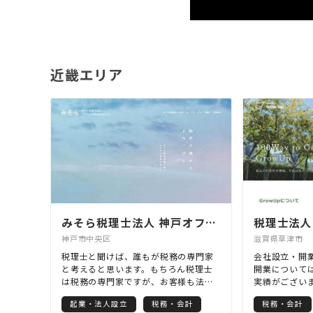
近畿エリア
みそら税理士法人 神戸オフィス
税理士法人G
神戸市中央区
滋賀県草津市
税理士と聞けば、誰もが税務の専門家
会社設立・開
と考えると思います。もちろん税理士
開業について
は税務の専門家ですが、お客様も法
実績がござい
人・資産家・医師など様々な属性の方
ッフがご対応
起業・法人設立
税務・会計
税務・会計
がいらっしゃいますので、各分野にお
価格のサービ