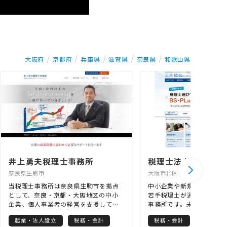
大阪府
京都府
兵庫県
滋賀県
奈良県
和歌山県
井上勇夫税理士事務所
奈良県生駒市
大阪市北区
当税理士事務所は奈良県生駒市を拠点
中小企業や新規設立企業に
として、奈良・京都・大阪地区の中小
若手税理士が運営する新し
企業、個人事業者の経営を支援してお
事務所です。未来志向の姿
ります。当税理士事務所は、事業者の
き、“月次決算”と“経営計
起業・法人設立
税務・会計
税務・会計
永続的繁栄（お金を残しつつ儲かり続
に数ヶ月先を見通したアド