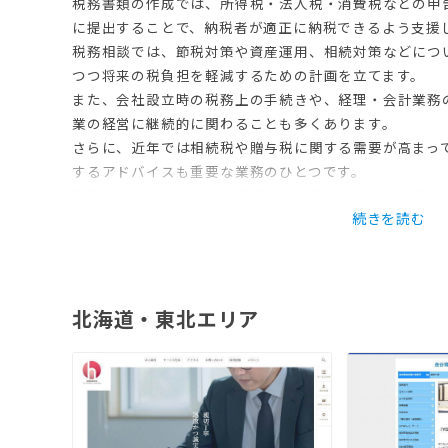
税務書類の作成では、所得税・法人税・消費税などの申
に提出することで、納税者が適正に納税できるよう支援
税務相談では、節税対策や資産運用、相続対策などにつ
つつ将来の税負担を軽減するための計画を立てます。
また、会社設立時の税務上の手続きや、経理・会計業務
業の経営に継続的に関わることも多くあります。
さらに、近年では相続税や贈与税に関する需要が高まっ
するアドバイスも重要な業務のひとつです。
税理士は、法律と数字の両面から依頼者を支える専門家
を通じて、社会の健全な経済活動を支える役割を果たし
まほろばプロは、税理士事務所から提供されたプロフィ
士のホームページを閲覧することができるポータルサイ
計、財務・資金調達、相続・家族など）、キーワードで
北海道・東北エリア