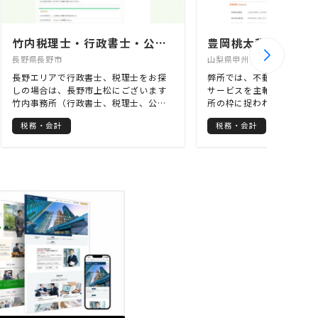
の実績があります。
竹内税理士・行政書士・公認会計士事務所
豊岡桃太税理士・F
長野県長野市
山梨県甲州市
長野エリアで行政書士、税理士をお探
弊所では、不動産会計・税
しの場合は、長野市上松にございます
サービスを主軸にしますが
竹内事務所（行政書士、税理士、公認
所の枠に捉われない様々な
会計士）にご連絡ください。身近な税
提供致しております。 不
税務・会計
税務・会計
金のご相談から、相続・遺言に関する
ちろん、不動産有効活用・
ご相談、会社設立・経営相談など、税
ョン・古民家再生・いなか
に関することなら お気軽に何でもご相
援・相続対策まで、不動産
談ください。 親切・丁寧にご対応いた
倒なお悩みをワンストップ
します。 土日祝日も対応しております
総合窓口です。 相談無料
ので、お気軽にお問い合わせくださ
にご相談ください。
い。