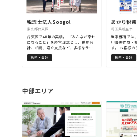
税理士法人Soogol
あかり税務
東京都台東区
埼玉県新座市
台東区で40年の実績。 「みんなが幸せ
当事務所では
になること」を経営理念とし、税務会
申告書作成・
計、相続、設立支援など、多様なサー
す。 お客様
ビスを提供しております。 地域に根差
務に関するこ
税務・会計
税務・会計
した経営を目指し、セミナーの開催な
に集中して頂
ども行っています。 いつでも無料相談
や税金の計算
を承っております。 お気軽にご連絡下
「稼ぐ力」づ
さい。
が直接、定期
せて頂いてい
会社の黒字化
中部エリア
策等「稼ぐ力
解度に応じて
財務データの
アドバイスさ