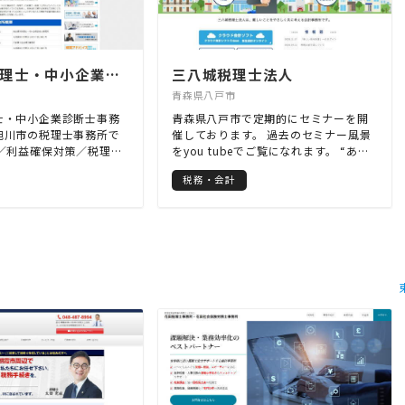
金谷博光税理士・中小企業診断士事務所
三八城税理士法人
青森県八戸市
士・中小企業診断士事務
青森県八戸市で定期的にセミナーを開
旭川市の税理士事務所で
催しております。 過去のセミナー風景
策／利益確保対策／税理士
をyou tubeでご覧になれます。 “あす
 巡回監査／株式等財産評
なろセミナー”で検索してください。
税務・会計
・税務書類の作成
税務のみならず経営全般にサポートし
ていきたいと考えております。 経営計
画・経営分析作成サポート等お気軽に
お問い合わせください。