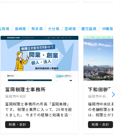
のとおりになります。 （1）税理士＋
任せ下さい。当事務所はT
社会保険労務士によるトータルサポー
員、国の経営革新等支援機
ト （2）提案型事務所になります。
れています。営業エリアは
（3）報酬は月額顧問料のみ（決算料は
す。
不要）。 （4）記帳代行します。 （5）
佐賀県
長崎県
熊本県
大分県
宮崎県
鹿児島県
沖縄県
ITをフル活用します。 （6）すべて税理
士が対応します。 （7）納税予測及び
節税対策を行います。 （8）同業他社
比較を行います。 （9）夜間対応、土
日祝日も対応します。 （10）相続や事
業承継についてもサポートします。
冨岡税理士事務所
下和田税理士事務所
福岡市中央区
福岡市中央区
冨岡税理士事務所の所長「冨岡美穂」
福岡市中央区長浜にある昭
です。 税理士業界に入って、20年を超
の老舗税理士事務所です。
えました。 今までの経験と知識を活か
は、税理士が3名所属して
してお客様のためになることに全力を
問先様の担当は必ず税理士
税務・会計
税務・会計
尽くしたいと思っています。 お客様を
きます。お客様の事業が発
自分の家族だと思って、一緒に悩み一
全力でサポートいたします