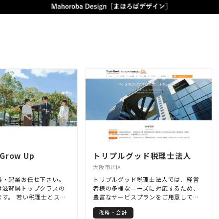
手を考えつくものでしょうか？貧すれ
ば鈍するという言葉通り、お金が無い
ということは人の心を鈍らせます。 た
まの会計は、貴方が十全に自分の能力
を発揮しながら事業を継続していくた
めに、お金を残す経営を支援します！
二つ目は、適切な節税策の提案です！
ほとんどの経営者とって、節税という
言葉は魅力的にうつります。しかし、
税金が減るということは利益の減少を
前提としています。節税にとらわれる
と会社のお金は増えません。 たまの会
計は、会社の資金繰り、将来の方向性
などを踏まえ、事業の継続可能性を損
なわない適切な節税策を提案します！
三つ目は、貴方の価値観にもとづく経
営の支援です！ 日本の就業者のうち、
約8割が被雇用者と言われています。そ
row Up
トリプルグッド税理士法人
の中で少数派である経営者となる道を
大阪市北区
選択したということは、何かしらの理
由があってのことだと思います。 むか
業・起業お任せ下さい。
トリプルグッド税理士法人では、経営
しからの夢を実現するためかもしれま
は滋賀県トップクラスの
者様の多様なニーズに対応するため、
せんし、もっと収入を増やしたいとい
ます。 若い税理士とスタ
豊富なサービスプランをご用意してい
うことかもしれません。あるいは家族
いたします！ 高品質・低
ます。事前にご納得いただくまでご相
との時間を増やすためという理由もあ
税務・会計
スをご提供いたしており
談させていただいた上でサービス内