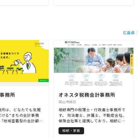
るでしょう。 いずれにせよ、ご自身の
気軽にお問合せ下さい。
容、料金ともに適切なプランをご提案
価値観の中にある、大切なもののため
駅前にございます。
させていただきます。節税などの税務
に経営者となる道を選択したのでない
面だけにとどまらず、経営がより良く
かと思います。 たまの会計は、税務と
なるように、積極的に経営に関するさ
いうフィールドから、貴方が大切にし
まざまなご提案をいたします。さまざ
ている価値を実現するための経営を支
まな専門家と連携し、専門的な事案に
広島県
援します！ たまの会計では、初回の税
もワンストップでサポートすることが
務相談を無料で受付しています。どん
可能です。
な小さなお悩みにも真摯に対応しま
す。少し話をしてみたい程度でも構い
ません。ぜひお問い合わせください！
事務所
オネスタ税務会計事務所
岡山市南区
務所は、どなたでも気軽
相続専門の税理士・行政書士事務所で
だける“まちの会計事務
す。 司法書士、弁護士、不動産会社、
、「地域密着型の会計顧
保険会社等と提携しており、相続に関
ズナブルな料金設定」を
するサービスをワンストップで行って
相続・家族
して、地域の小規模事業
おります。生前のご相談から相続発生
に起業・開業から経営の
後の申告・手続きまで、誰に相談して