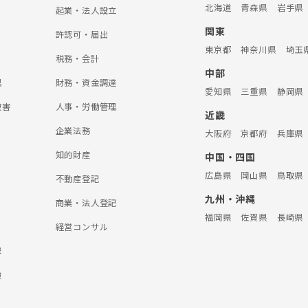
北海道
青森県
岩手県
起業・法人設立
関東
許認可・届出
東京都
神奈川県
埼玉
税務・会計
中部
理
財務・資金調達
愛知県
三重県
静岡県
被害
人事・労働管理
近畿
企業法務
大阪府
京都府
兵庫県
知的財産
中国・四国
広島県
岡山県
鳥取県
不動産登記
九州・沖縄
商業・法人登記
福岡県
佐賀県
長崎県
経営コンサル
罪
険