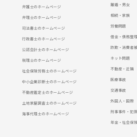
離婚・男女
弁護士のホームぺージ
相続・家族
弁理士のホームぺージ
労働問題
司法書士のホームぺージ
借金・債務整
行政書士のホームぺージ
詐欺・消費者
公認会計士のホームぺージ
ネット問題
税理士のホームぺージ
不動産・近隣
社会保険労務士のホームぺージ
医療事故
中小企業診断士のホームぺージ
交通事故
不動産鑑定士のホームぺージ
外国人・国際
土地家屋調査士のホームぺージ
刑事事件・犯
海事代理士のホームぺージ
年金・社会保