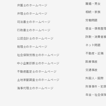
離婚・男女
弁護士のホームぺージ
相続・家族
弁理士のホームぺージ
労働問題
司法書士のホームぺージ
借金・債務整
行政書士のホームぺージ
詐欺・消費者
公認会計士のホームぺージ
ネット問題
税理士のホームぺージ
不動産・近隣
社会保険労務士のホームぺージ
医療事故
中小企業診断士のホームぺージ
交通事故
不動産鑑定士のホームぺージ
外国人・国際
土地家屋調査士のホームぺージ
刑事事件・犯
海事代理士のホームぺージ
年金・社会保