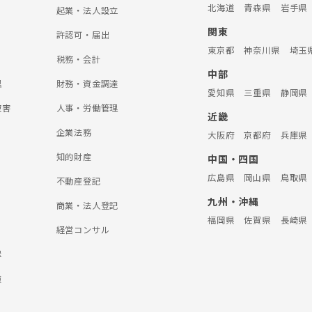
北海道
青森県
岩手県
起業・法人設立
関東
許認可・届出
東京都
神奈川県
埼玉
税務・会計
中部
理
財務・資金調達
愛知県
三重県
静岡県
被害
人事・労働管理
近畿
企業法務
大阪府
京都府
兵庫県
知的財産
中国・四国
広島県
岡山県
鳥取県
不動産登記
九州・沖縄
商業・法人登記
福岡県
佐賀県
長崎県
経営コンサル
罪
険