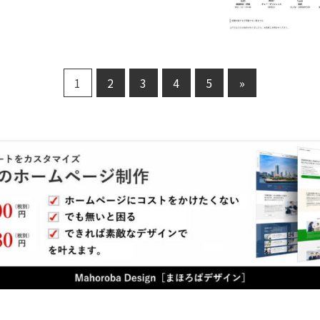
様まで関与させていただいており、
ずご相談を承っております。 内容
らアウトソーシングまでお客様の
応え致します。 詳しくはHPのサー
下さい。 サービス一覧に相談した
でも個別にご相談を承ります。 起
の問題が発生した時、状況によっ
1
2
3
4
5
»
たらよいのか分からない場合には
聞かせ下さい。 まずはお電話又は
L：03-5148-1755
kcnf.or.jp