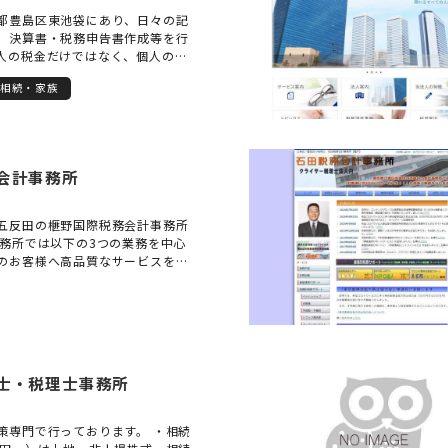
都豊島区東池袋にあり、日々の記
、決算書・税務申告書作成等を行
人の税金だけではなく、個人の所
税等も含めて総合的な節税対策を
相続・家族
きます。そして、常にお客様の視
客様にとってのベストを共に考え
、お客様が本業に専念し、成長・
側面から全力で支援させていただ
所の特長は、インターネットを駆使
会計事務所
と情報力、そして、お客様の立場
応を常に心がけております。ま
しており、お客様には会計ソフト
五反田の榧野国際税務会計事務所
償で提供いたします。自計化する
事務所では以下の3つの業務を中心
務状況を常に把握することがで
のお客様へ高品質なサービスを提
帳代行料が発生しない分、低価格
 ・税務顧問サービス ・国際税務・
提供をお約束いたします。
・相続・資産税業務 最新のITツー
ることで、クライアント・ファー
プロフェッショナルサービスを手
ける体制を整えておりますので、
ださい。
士・税理士事務所
策専門で行っております。 ・相続