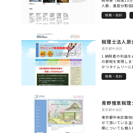
税申告（税抜15
人数、遺産分割協
せん。 ・相続税
税務・会計
シャル・プランニ
簡易なアドバイス
相続税対策は（年
業オーナー様、お
めの方などに、贈
税理士法人原
会社、家族信託、
公正証書遺言の活
東京都中央区
りは新宿駅です。 
1.納税者の利益を
が、休日、営業時
の節税を実現しま
産、英語にも対応
かつタイムリーに
（メール、電話、
の相談に対し的確
ち合わせをさせて
税務・会計
調査には必ず立ち
ご同席可能です。
計事務所を「企業
ー、炭酸飲料など
として位置づけ、
るあらゆる問題解
り、上記サービス
青野雅恵税理
のネットワークに
責任を全うしたい
東京都中央区
東京都中央区築地
せて頂いている主
模についても個人