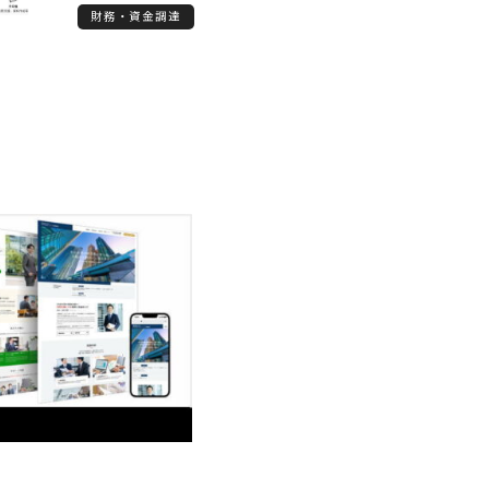
PPA）を始めとして、経理・内部統制構築支援や税務
財務・資金調達
顧問等を行っております。 M&Aのクロージング段階
における株価算定や財務デュー・デリジェンス、IPO
準備会社に対する経理支援やストックオプション、
資本政策に係るコンサルティング等を提供可能で
す。 よろしくお願い致します。