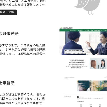
万円～）は土地、非上場株式、相続
議書作成による追加報酬はありま
申告のお客様には、1級ファイナン
相続・家族
ング技能士として、家計に関する
を無料で差し上げております。 ・
間税抜12万円～）上場・非上場企
医者様、不動産オーナー様、お勤
与、不動産、生命保険、資産管理
会計事務所
議決権分離信託、遺言代用信託、
用などを行っております。 ・最寄
・営業時間は平日9～18時です
必ず守ります。 2.納税者の最大限
間外も対応可能です。 ・海外資
す。 3.納税者に必要な情報を迅速
可能です。 ・全国対応可能です
提供します。 4.税務以外の経営上
スカイプなど）。 ・個室でのお打
な素早い対応を行います。 5.税務
いただいており、小さなお子様も
会い納税者を守ります。 私達は会
 ・お飲み物はお水、お茶、コーヒ
にとって一番身近で役立つ存在」
からお選びいただいております。
その業務は企業経営によって生ず
決のために援助を行うことにあ
以外の高度な事案には各種専門家
士事務所
より対処し優秀な職業人としての
と願っております。
にある税理士事務所です。 関与さ
な関与先様の業態は様々です。規
事業主様から中規模の企業様や