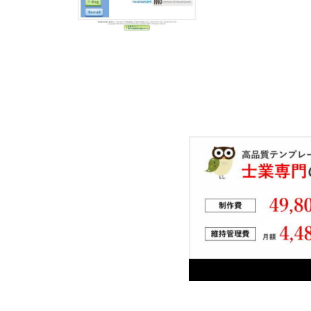
NPO法人のお客
規模や業種を問わ
的には税務顧問か
様々なニーズにお
ビス一覧をごらん
い内容が無い場合
業されたり、相続
て何をどう相談し
お客様の状況をお
メールを下さい。 TE
Mail:soumu-ao@t