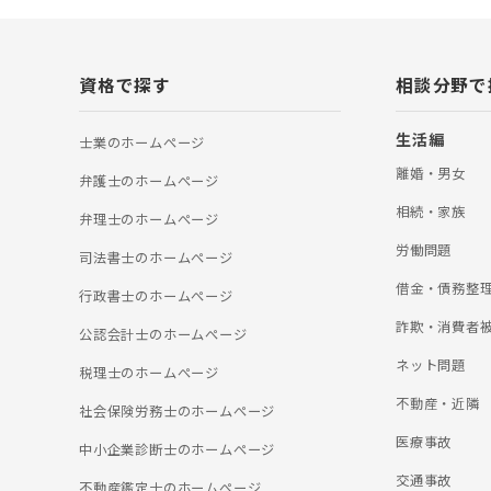
資格で探す
相談分野で
生活編
士業のホームぺージ
離婚・男女
弁護士のホームぺージ
相続・家族
弁理士のホームぺージ
労働問題
司法書士のホームぺージ
借金・債務整
行政書士のホームぺージ
詐欺・消費者
公認会計士のホームぺージ
ネット問題
税理士のホームぺージ
不動産・近隣
社会保険労務士のホームぺージ
医療事故
中小企業診断士のホームぺージ
交通事故
不動産鑑定士のホームぺージ