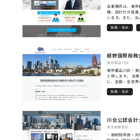
当事務所は、東京
帳、自計化の促進
います。また、法
得税、相続・贈与
税務・会計
積極的に行ってい
点に立って、「お
る」をモットーに
発展できるよう、
きます。 当事務
榧野国際税務
したスピード対応
に立った親身な対
東京都品川区
た、自計化を推奨
東京都品川区・東
と給与ソフトを無
と申します。 当
ことによって、財
に、全国・全世界
き、なおかつ、記
供しております。
にてサービスのご
税務・会計
海外進出サポート 
ルを導入・活用す
ストな安心できる
軽にご利用いただ
お気軽にご相談く
川合公認会計
東京都新宿区
・相続税申告・対