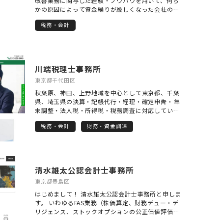
改善業務に関与した経験・ノウハウを用いて、何ら
かの原因によって資金繰りが厳しくなった会社の事
業再生・資金繰り改善支援を行っております。 弊所
税務・会計
では、単純作業を除き代表自らが顧問税理士として
事業再生に取り組みます。 資金繰りが悪化すると資
金繰りに奔走する日々が続き、本業がさらに悪化し
取り返しのつかない状況に陥るケースが多くありま
すので、保険の解約や親族等からの借入をする前
川端税理士事務所
に、弊社の無料相談にお申し込みいただけますと幸
甚です。
東京都千代田区
秋葉原、神田、上野地域を中心として東京都、千葉
県、埼玉県の決算・記帳代行・経理・確定申告・年
末調整・法人税・所得税・税務調査に対応していま
す。 完全オンラインによる税務顧問にも対応してお
税務・会計
財務・資金調達
り、日本全国の中小企業のお客様へ対応可能です。
オンラインによる対応のみならず、東京近郊のお客
様については対面での打ち合わせも可能です。 ・創
業融資、経理、確定申告を丸投げして月額15,000円
～の税務顧問サービスです。 ・歯科医院部門は、月
清水雄太公認会計士事務所
額20,000円～完全オンラインに対応 ・調剤薬局部門
は、月額18,000円～完全オンラインに対応 ・放課後
東京都豊島区
等デイサービスは、月額15,000円～完全オンライン
はじめまして！ 清水雄太公認会計士事務所と申しま
に対応 また、お客様への対応はすべて税理士が一貫
す。 いわゆるFAS業務（株価算定、財務デュー・デ
して対応します。 無資格のスタッフがお客様からの
リジェンス、ストックオプションの公正価値評価や
ご質問等に回答するなどはありません。