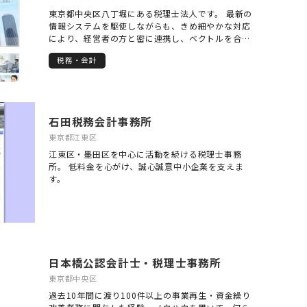
東京都中央区八丁堀にある税理士法人です。 最新の
情報システムを駆使しながらも、きめ細やかな対応
により、経営者の方と密に連携し、ベクトルを合わ
せて、理想的な成長曲線を描くためのお手伝いをさ
税務・会計
せていただきます。
石田税務会計事務所
東京都江東区
江東区・墨田区を中心に活動を続ける税理士事務
所。 低料金を心がけ、誠心誠意中小企業を支えま
す。
日本橋公認会計士・税理士事務所
東京都中央区
過去10年間に渡り100件以上の事業再生・資金繰り