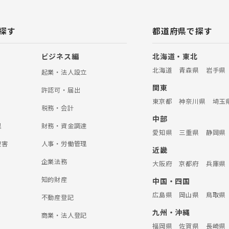
探す
都道府県で探す
ビジネス編
北海道・東北
北海道
青森県
岩手県
起業・法人設立
関東
許認可・届出
東京都
神奈川県
埼玉
税務・会計
中部
理
財務・資金調達
愛知県
三重県
静岡県
被害
人事・労働管理
近畿
企業法務
大阪府
京都府
兵庫県
知的財産
中国・四国
広島県
岡山県
鳥取県
不動産登記
九州・沖縄
商業・法人登記
福岡県
佐賀県
長崎県