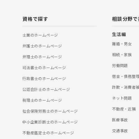
資格で探す
相談分野で
生活編
士業のホームぺージ
離婚・男女
弁護士のホームぺージ
相続・家族
弁理士のホームぺージ
労働問題
司法書士のホームぺージ
借金・債務整
行政書士のホームぺージ
詐欺・消費者
公認会計士のホームぺージ
ネット問題
税理士のホームぺージ
不動産・近隣
社会保険労務士のホームぺージ
医療事故
中小企業診断士のホームぺージ
交通事故
不動産鑑定士のホームぺージ