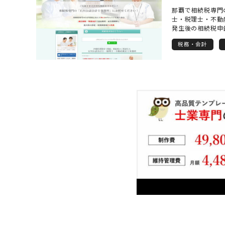
那覇で相続税専門
士・税理士・不動
発生後の相続税申
税対策も得意にし
税務・会計
争族にならない為
生命保険や生前贈
す。 以前沖縄タ
ともありご存知の
が、当事務所の特
に見積もりを提示
り、後から高額な
しません。 分かり
所長が直接対応い
ださい。