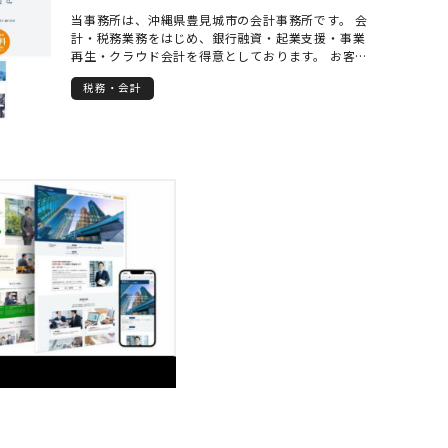
当事務所は、沖縄県豊見城市の会計事務所です。 会
計・税務業務をはじめ、銀行融資・起業支援・事業
再生・クラウド会計を得意としております。 お客様
からのご相談やお問い合わせには、代表会計士が迅
税務・会計
速、かつ誠実に対応いたします。 是非一度、当事務
所のホームページをご覧下さい。