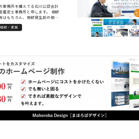
の事務所を構えてる石川公認会計
産鑑定士事務所と申します。 相続
告はもちろん、相続発生前の相続
ております。 節税だけではなく、
相続・家族
の遺言書作成や民事信託の活用、
与に関するご相談も対応可能で
イムス紙で開業を取り上げられたこ
方もいらっしゃるかと思います
徴として（当たり前ですが）事前
させて頂くシステムを採用してお
追加報酬や成功報酬の請求はいた
易さNo.1！顧客満足度No.1！の
たしますので、安心してご相談く