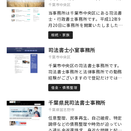
「一点突破力」は誰にも負けません。
千葉市中央区
現在は、司法書士・行政書士として、
当事務所は千葉市中央区にある司法書
個人向けの相続・遺言・遺産分割など
士・行政書士事務所です。平成12年9
に関する法務サービス、そしてコンサ
月20日に事務所を開業いたしました。
ルタントとして、中小企業向けの海外
今後も、相続、売買、贈与等による所
営業・国際調達・事業承継などの経営
相続・家族
有権移転登記、商業・法人登記 株式
支援サービスを提供しています。 一見
会社、合同会社、一般社団法人の設立
ぶっきらぼうに見える私ですが、「困
司法書士小室事務所
登記等を中心に皆様のお役に立てるよ
っている人は助ける」「面白そうなこ
う業務に取り組んでまいりますのでよ
千葉市中央区
とはカネにならなくてもやる」がモッ
ろしくお願いいたします。
トーですので、お気楽にご相談くださ
千葉市中央区の司法書士事務所です。
い！
司法書士事務所と法律事務所での勤務
経験がございますので登記だけではな
く、債務整理、裁判業務、成年後見等
借金・債務整理
も得意分野です。初回相談無料です
し、出張相談も承っております。お困
千葉県民司法書士事務所
りごとがございましたらお気軽にご相
談下さい。
千葉県習志野市
任意整理、民事再生、自己破産、特定
調停などの債務整理や時効が迫ってい
る過払金返還請求、身近な問題と起こ