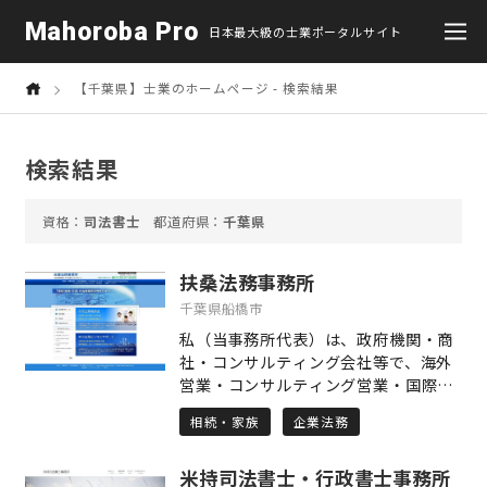
Mahoroba Pro
日本最大級の士業ポータルサイト
【千葉県】士業のホームページ - 検索結果
検索結果
司法書士
千葉県
扶桑法務事務所
千葉県船橋市
私（当事務所代表）は、政府機関・商
社・コンサルティング会社等で、海外
営業・コンサルティング営業・国際調
達・媒体製作など、多種多様な業務に
相続・家族
企業法務
携わり、それぞれにおいて確実に成果
を挙げてきました。 目の前の課題に取
米持司法書士・行政書士事務所
り組み、必ず結果を出す、いわゆる