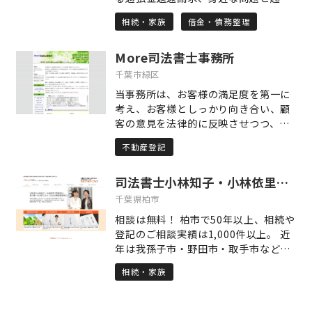
る相続や相続財産の管理、自身の死後
相続・家族
借金・債務整理
の事務処理など遺言に関することや、
自転車を含む交通事故への対応、悪質
More司法書士事務所
商法への対応、中小企業経営において
大切な売掛金の回収や労働問題（少額
千葉市緑区
な大量案件も承っております）、マン
当事務所は、お客様の満足度を第一に
ションやアパートなどの不動産トラブ
考え、お客様としっかり向き合い、顧
ル、高齢化社会において増加している
客の意見を法律的に反映させつつ、同
成年後見や任意後見契約といった財産
時に司法書士の公益的役割も大切にし
管理や死後事務の依頼、養育費の請求
不動産登記
ている事務所です。幸いなことにお客
や給与等の差押手続きなど、一般民事
様からは高い評価を頂いています。不
に関する相談は初回無料で承っており
司法書士小林知子・小林依里子事務所
動産登記の他、相続、遺言、債務整
ます。お気軽にご相談ください。
理、破産を主な業務としており、商業
千葉県柏市
登記、裁判業務等も行っています。 千
相談は無料！ 柏市で50年以上、相続や
葉市緑区おゆみ野、鎌取駅から徒歩2
登記のご相談実績は1,000件以上。 近
分のところに事務所があります。
年は我孫子市・野田市・取手市など近
隣からのご依頼も増え、地域の皆さま
相続・家族
に信頼されてきました。 母娘2代の女
性司法書士が、相続登記・遺言・不動
産名義変更を丁寧にサポート。 メール