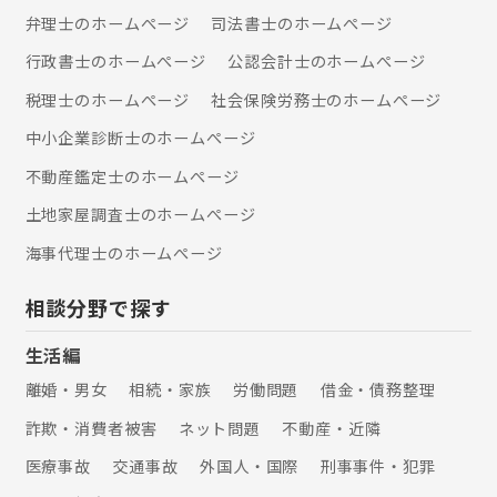
弁理士のホームぺージ
司法書士のホームぺージ
行政書士のホームぺージ
公認会計士のホームぺージ
税理士のホームぺージ
社会保険労務士のホームぺージ
中小企業診断士のホームぺージ
不動産鑑定士のホームぺージ
土地家屋調査士のホームぺージ
海事代理士のホームぺージ
相談分野で探す
生活編
離婚・男女
相続・家族
労働問題
借金・債務整理
詐欺・消費者被害
ネット問題
不動産・近隣
医療事故
交通事故
外国人・国際
刑事事件・犯罪