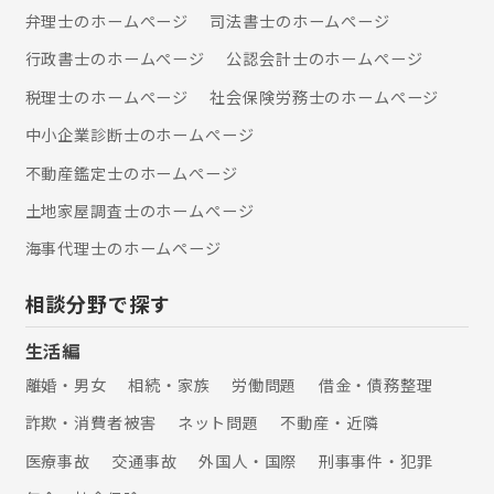
弁理士のホームぺージ
司法書士のホームぺージ
行政書士のホームぺージ
公認会計士のホームぺージ
税理士のホームぺージ
社会保険労務士のホームぺージ
中小企業診断士のホームぺージ
不動産鑑定士のホームぺージ
土地家屋調査士のホームぺージ
海事代理士のホームぺージ
相談分野で探す
生活編
離婚・男女
相続・家族
労働問題
借金・債務整理
詐欺・消費者被害
ネット問題
不動産・近隣
医療事故
交通事故
外国人・国際
刑事事件・犯罪