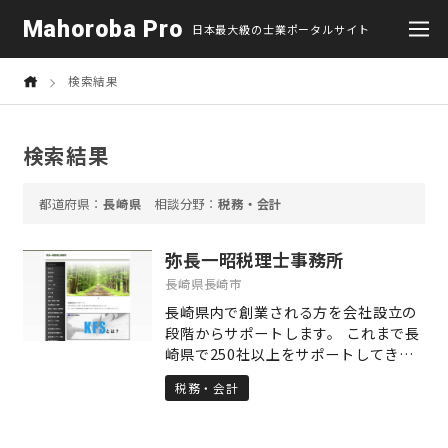
Mahoroba Pro
日本最大級の士業ポータルサイト
検索結果
検索結果
長崎県
税務・会計
弥長一昭税理士事務所
長崎県長崎市
長崎県内で創業される方を会社設立の
段階からサポートします。 これまで長
崎県で250社以上をサポートしてきた
実績から、地元を盛り上げるためにも
税務・会計
新規開業される方をサポートしたいと
いう思いで、会社設立の段階から関わ
っています。 法人になる手続き・節