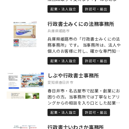
めにも、日ごろからどんなことであっ
て。 千葉県北西部（流山・柏・松戸エ
てもご相談していただけるよう、経営
起業・法人設立
許認可・届出
リア）を拠点とする「行政書士むらた
者の皆様とお会いする貴重な時間を今
事務所」代表の村田 圭と申します。 当
後も大切にしていきたいと思っており
行政書士みくにの法務事務所
事務所は「丁寧な対応と、迅速な実
ます。
行。事業を、前へ。」をモットーに、
兵庫県姫路市
設立・許認可から契約まで、お客様の
兵庫県姫路市の「行政書士みくにの法
大切な事業を止めず、さらに加速させ
務事務所」です。 当事務所は、法人や
るための最適な段取りをご提案する専
個人のお客様に対し、確かな専門知識
門家です。 ■ 当事務所が選ばれる「3
と高品質なサービスでお応えしていま
つの約束」 1. 「法律」を「武器」に変
起業・法人設立
許認可・届出
す。建設業許申請、在留資格関連、法
える 複雑な法規制をただ守るだけでな
人設立、労働関係や契約書作成、相続
く、元ITエンジニア時代に培った論理
しぶや行政書士事務所
手続きなど、幅広い分野をカバーして
的思考力で、お客様が有利に事業を進
います。また、外国人登録やビザ申請
愛知県春日井市
められるための最適な活用法をご提案
などの国際的な業務も扱っており、外
します。 2. 孤独な決断に寄り添う 人
春日井市・名古屋市で起業・創業にお
国人のお客様も安心してご相談いただ
材会社役員としての経営経験があるか
困りの方。当事務所では丁寧なヒアリ
けます。行政手続きには多くの要件や
らこそ、経営者の皆様の孤独と責任の
ングからの相談を入り口とした起業・
種類があり、申請書類も複雑です。で
重さを深く理解しています。 単なる代
創業支援を行っています。事業を起こ
すので、街の法律家である行政書士に
起業・法人設立
許認可・届出
書屋としてではなく、共に悩みを分か
す時、必要な許認可申請と共に資金面
お任せください。皆様の身近な存在と
ち合うパートナーであり続けます。 3.
でのサポートを致します。許認可申請
なるため、お客様のお話をじっくりと
未来のリスクを先回り 目の前の許可取
行政書士いわさか事務所
でお困りの方いませんか？資金が足り