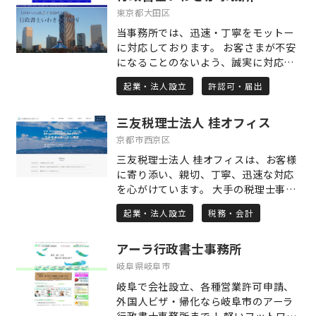
お聞きし、目的に合った形態でお手伝
得だけがゴールではありません。 5年
ないからといって夢を諦めそうになっ
東京都大田区
いしています。
後、10年後の更新や法改正を見据えた
ていませんか？そういった方々はぜひ
当事務所では、迅速・丁寧をモットー
「予防法務」を徹底し、将来のトラブ
ご相談を。夢のため、目標のために頑
に対応しております。 お客さまが不安
ルの芽を未然に摘み取ります。 ■ 主な
張る"あなた"の背中を押させてくださ
になることのないよう、誠実に対応し
取扱業務 ・建設／インフラ関係：建設
い。共に学び、共に成長していただけ
てまいります。 取り扱い業務として
業許可、道路使用／占用許可など ・法
る方々との出会いを楽しみにしていま
起業・法人設立
許認可・届出
は、外国人の方のビザ申請関連を中心
人設立／事業ライセンス：会社設立、
す。
に行っております。 就労系のビザの取
古物商許可など ・企業法務／資金調
三友税理士法人 桂オフィス
得、在留資格変更や在留期間更新、更
達：契約書等作成サポート、補助金申
には永住許可申請など出入国在留管理
京都市西京区
請など ・自動車関連手続き：車庫証
局への届出や法務局への帰化許可申請
明、名義変更等 各種許認可も対応して
三友税理士法人 桂オフィスは、お客様
の手続などお手伝いさせていただきま
いますので、ご相談ください。 ■ DX
に寄り添い、親切、丁寧、迅速な対応
す。特に出入国在留管理局への届出
完全対応！スピーディーに全国対応可
を心がけています。 大手の税理士事務
は、申請取次行政書士として、忙しい
能 当事務所は電子契約（クラウドサイ
所では、資格を有しない従業員が担当
お客さまに出向いていただかなくても
起業・法人設立
税務・会計
ン）、Zoom相談、LINEでのやり取り
者になることがあります。そうなる
お手続致します。 また、日本で起業を
などITツールをフル活用しています。
と、複雑な質問や、高度な知識が要求
考える外国人の方に適切なアドバイス
ご相談からご契約、進捗報告まで、事
アーラ行政書士事務所
される税務判断に対して、迅速な対応
をさせていただきます。他の就労ビザ
務所にお越しいただかなくても「対面
ができない場合があります。 三友税理
岐阜県岐阜市
より煩雑で、わずかな不備でも不許可
ゼロ」ですべての手続きが完結しま
士法人 桂オフィスは、税理士が直接対
となる可能性の高いものです。申請が
岐阜で会社設立、各種営業許可申請、
す。 お忙しい経営者様や現場に出られ
応するので、あらゆる問題に、迅速に
不許可とならないようサポート致しま
外国人ビザ・帰化なら岐阜市のアーラ
ている方、遠方のお客様にも安心して
対応できます。 また、得意分野は、数
す。 お手続のあとも、不安に思われる
行政書士事務所まで！ 軽いフットワー