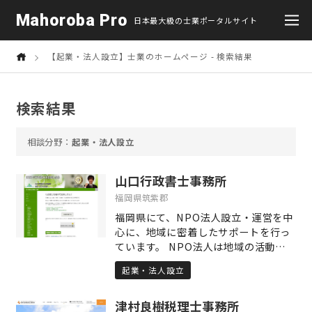
Mahoroba Pro
日本最大級の士業ポータルサイト
【起業・法人設立】士業のホームページ - 検索結果
検索結果
起業・法人設立
山口行政書士事務所
福岡県筑紫郡
福岡県にて、NPO法人設立・運営を中
心に、地域に密着したサポートを行っ
ています。 NPO法人は地域の活動の中
で個性的な活動が多く、とても刺激を
起業・法人設立
受けます。 事業者同士よきパートナー
となり、地域を盛り上げていければと
津村良樹税理士事務所
思っています。 設立・運営のご相談だ