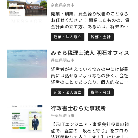
けでなく、新しいアイデアや日頃の不
奈良県奈良市
安まで、何でも話せる事務所となれる
開業・創業、資金繰り改善のことなら
よう熱意を持ってご対応します！
お任せください！ 開業したものの、資
金計画の立て方、あるいは、将来の見
通しに不安を感じている方、思うよう
起業・法人設立
税務・会計
に資金が残らず、資金繰りにお困りの
経営者の皆様、一度ご相談に来られま
みそら税理士法人 明石オフィス
せんか？ 代表税理士が直接面談し、皆
様のお役に立てるご提案をさせていた
兵庫県明石市
だきます。 経営革新等支援機関として
経営者が抱えている悩みの中には従業
の認定も受けておりますので、安心し
員には話せないようなもの多く、会社
てご相談下さい。 人とのつながりを大
経営のことであったり、個人的なこと
切に、中小企業者のよりよいパートナ
であったり、他人に相談できず一人で
ーとして、全力でサポートさせていた
起業・法人設立
税務・会計
悩んでいる問題のほうが多いのでない
だきたいと考えております。 初回相談
でしょうか。中小企業では、会社と経
は無料ですので、どんな小さなことで
行政書士むらた事務所
営者個人との関係は一体であります。
もお気軽にご相談下さい。 お待ちして
なので、会社・個人双方を考慮しなが
千葉県流山市
おります。
ら税務上の留意点や節税策を検討する
【元ITエンジニア・事業会社役員の視
上で、経営者の個人的な相談というの
点で、経営の「攻めと守り」をプロの
も会社経営において重要です。そのた
法務段取りで支えます！】 はじめまし