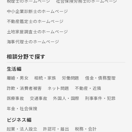
税理士のホームぺージ
社会保険労務士のホームぺージ
中小企業診断士のホームぺージ
不動産鑑定士のホームぺージ
土地家屋調査士のホームぺージ
海事代理士のホームぺージ
相談分野で探す
生活編
離婚・男女
相続・家族
労働問題
借金・債務整理
詐欺・消費者被害
ネット問題
不動産・近隣
医療事故
交通事故
外国人・国際
刑事事件・犯罪
年金・社会保険
ビジネス編
起業・法人設立
許認可・届出
税務・会計