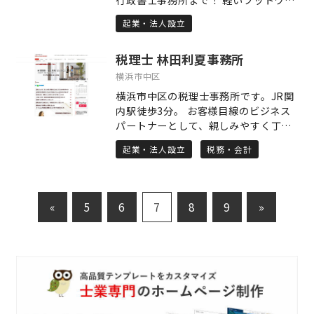
ご依頼いただけます（オンライン完結
多くの事例から学んだ、開業支援、経
ことがないようにフォロー致します。
クで24時間受付、休日・夜間対応もア
による全国対応も可能）。 急ぎの案件
営改善支援、相続対策です。今までの
起業・法人設立
その他、飲食業・風俗営業、古物商営
リ。 岐阜で一番”わかりやすい”行政書
に対しても、効率的な書類作成フロー
経験と知識を生かして、お客様の力に
業等の許認可申請業務、車庫証明取得
士を目指しております。 ぜひ、当ホー
による迅速な着手と処理が可能です。
なれるよう、全力でサポート致しま
等の自動車関連、遺言・相続などにも
税理士 林田利夏事務所
ムページの代表あいさつをご覧くださ
また、税理士・司法書士・社会保険労
す。 対応業務は下記の通りです。 1.開
対応しております。
い。
務士など、信頼できる専門家ネットワ
横浜市中区
業支援 定款作成等の会社設立手続きか
ークも構築しており、お客様の窓口を
ら、事業計画の作成、資金調達まで、
横浜市中区の税理士事務所です。JR関
当事務所に一本化したトータルサポー
お客様とお話ししながらトータルでサ
内駅徒歩3分。 お客様目線のビジネス
トを提供しております。 初回相談は無
ポートします。 2.経営改善 財務分析に
パートナーとして、親しみやすく丁寧
料です。 「許可が必要か？」「いつま
より現状の問題点の抽出し、改善のた
な対応を心がけております。当事務所
でに終わるか？」といった現状整理だ
起業・法人設立
税務・会計
めの方策を立案します。また、金融機
は、関東経済産業局並びに関東財務局
けでも、まずはお気軽にご相談くださ
関との交渉も支援します。 3.事業承
が認定する中小企業経営力強化支援法
い。
継・相続対策と相続税申告 事業承継対
に基づく経営革新等支援機関ですの経
策や相続対策は、一朝一夕にはいきま
営改善、資金調達等についてもご相談
«
5
6
7
8
9
»
せん。お客様のご意向を確認し、対策
下さい。 【主な取扱業務】 ・個人・法
の立案から実行まで、丁寧に時間をか
人の税務顧問 ・会社設立・個人開業の
けてサポートします。
相談・サポート ・融資相談 ・助成金申
請 ・節税のご提案 ・税務調査立会 ま
ずはお気軽にご連絡下さい！