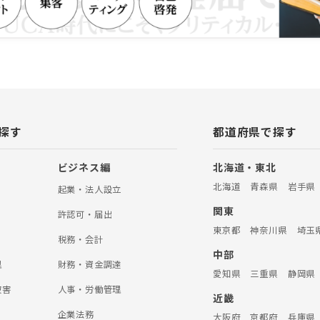
探す
都道府県で探す
ビジネス編
北海道・東北
北海道
青森県
岩手県
起業・法人設立
関東
許認可・届出
東京都
神奈川県
埼玉
税務・会計
中部
理
財務・資金調達
愛知県
三重県
静岡県
被害
人事・労働管理
近畿
企業法務
大阪府
京都府
兵庫県