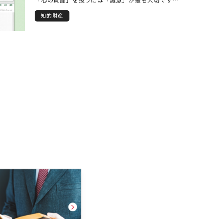
クライアント様の業績が「樹木」のように自然に伸
知的財産
び、社会が発展することを祈念して、誠実に業務に
取り組みます。気づきを促す研修の実施、マーケテ
ィングを前提とする特許仮出願、経営者の皆様への
知財サポート等により、クライアント様の潜在力を
生かすことを心がけています。