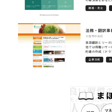
んな弁護士です。
離婚・男女
対策」 ご相談を
策は何かを綿密に
の早さ」が問題解
ンセプト2 「気
ちは、数多くの労
法務・翻訳事
解決に導いている
交通事故事案を数
大阪市中央区
通事故事案実務に
英語翻訳とリーガ
についても多くの
他では得難いサー
す。 さらに、刑
約書の作成（ドラ
扱っています。 
イスなどがその一
に整理し、解決す
企業法務
外
知識が『作成』に
ンセプト3 「先
『翻訳』に活かさ
は、知識があれば
効果が生み出され
容易であったケー
が、ビジネス促進
べきゴールあるい
手を出し続けてい
きながら歩みを共