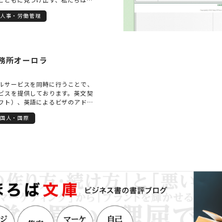
 ○コンセプト1 「早期対応・早期
人事・労働管理
受けた時点で、とりうるベストの対
検討し、すぐに対応する、「対応
決の近道だと考えています。 ○コ
軽に相談できる環境づくり」 私た
務問題、離婚・相続等家事事件を
務所オーロラ
一方で、損害保険会社と提携して
多く取り扱っている経験から、交
自信があります。 また、労働事件
ルサービスを同時に行うことで、
経験を有し、強みを有しておりま
ビスを提供しております。英文契
事事件についても多くの事例を取り
フト）、英語によるビザのアドバ
ご相談者様の幅広いお悩み事を法的
例です。契約書の『翻訳』で培う
ることが私たちの目的です。 ○コ
国人・国際
活かされ、『作成』で培う知識が
読みした戦略」 多くの法律問題
れるというように、業務間で相乗
、また、対応が早ければ、解決が
て日々価値を高めている当事務所
スが枚挙に暇がありません。 ある
、問題解決などにご協力します。
は妥結点を見据えて、適切な打ち
くこと。そうしてご相談者様を導
にすることが私たちの役割です。