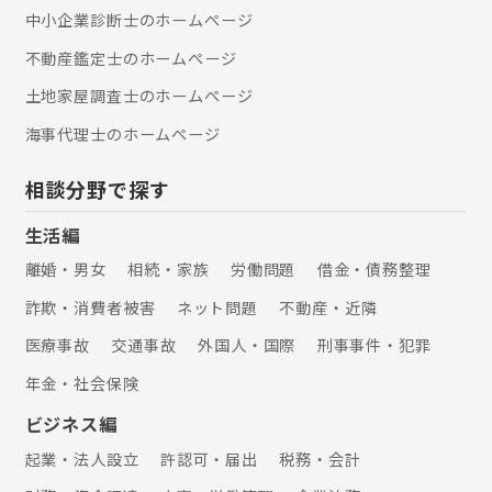
中小企業診断士のホームぺージ
不動産鑑定士のホームぺージ
土地家屋調査士のホームぺージ
海事代理士のホームぺージ
相談分野で探す
生活編
離婚・男女
相続・家族
労働問題
借金・債務整理
詐欺・消費者被害
ネット問題
不動産・近隣
医療事故
交通事故
外国人・国際
刑事事件・犯罪
年金・社会保険
ビジネス編
起業・法人設立
許認可・届出
税務・会計