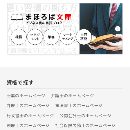
早ければ、解決が容易であったケース
に活かされるというように、業務間で
が枚挙に暇がありません。 あるべきゴ
相乗効果が生み出されて日々価値を高
ールあるいは妥結点を見据えて、適切
めている当事務所が、ビジネス促進、
な打ち手を出し続けていくこと。そう
問題解決などにご協力します。
してご相談者様を導きながら歩みを共
にすることが私たちの役割です。
資格で探す
士業のホームぺージ
弁護士のホームぺージ
弁理士のホームぺージ
司法書士のホームぺージ
行政書士のホームぺージ
公認会計士のホームぺージ
税理士のホームぺージ
社会保険労務士のホームぺージ