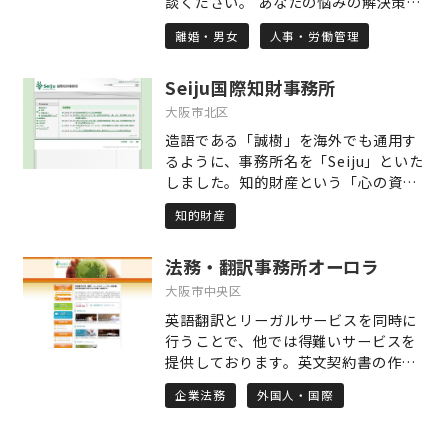
談ください。 あなたの悩みの解決策を
あなたとともに見つけ出す、私たちは
離婚・男女
人事・労働管理
そんな弁護士です。 ○コンセプト1
「早期対応・早期対策」 ご相談を受け
Seiju国際知財事務所
た時点で、とりうるベストの対策は何
かを綿密に検討し、すぐに対応する、
大阪市北区
「対応の早さ」が問題解決の近道だと
造語である「誠樹」を海外でも通用す
考えています。 ○コンセプト2 「気
るように、事務所名を「Seiju」といた
軽に相談できる環境づくり」 私たち
しました。知的財産という「心の資
は、数多くの労務問題、離婚・相続等
産」を扱うには「誠意」が最も大切で
家事事件を解決に導いている一方で、
知的財産
す。クライアント様の業績が「樹木」
損害保険会社と提携して交通事故事案
のように自然に伸び、社会が発展する
を数多く取り扱っている経験から、交
法務・翻訳事務所オーロラ
ことを祈念して、誠実に業務に取り組
通事故事案実務に自信があります。 ま
みます。気づきを促す研修の実施、マ
大阪市中央区
た、労働事件についても多くの経験を
ーケティングを前提とする特許仮出
有し、強みを有しております。 さら
英語翻訳とリーガルサービスを同時に
願、経営者の皆様への知財サポート等
に、刑事事件についても多くの事例を
行うことで、他では得難いサービスを
により、クライアント様の潜在力を生
取り扱っています。 ご相談者様の幅広
提供しております。英文契約書の作成
かすことを心がけています。
いお悩み事を法的に整理し、解決する
（ドラフト）、英語によるビザのアド
企業法務
外国人・国際
ことが私たちの目的です。 ○コンセプ
バイスなどがその一例です。契約書の
ト3 「先読みした戦略」 多くの法律
『翻訳』で培う知識が『作成』に活か
問題は、知識があれば、また、対応が
され、『作成』で培う知識が『翻訳』