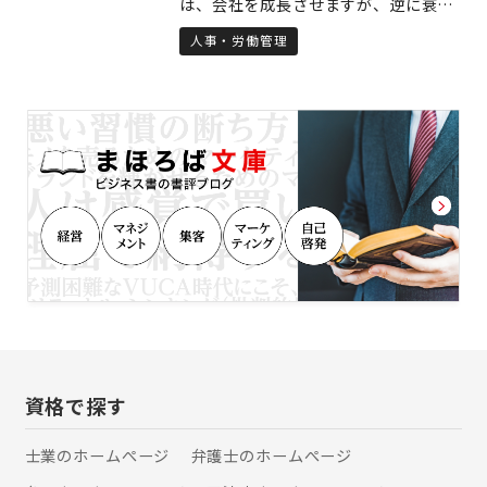
は、会社を成長させますが、逆に衰退
ます！！
させることもあります。 企業勤務の経
人事・労働管理
験を活かし、社長の味方として会社を
守り、企業を理想の姿・あるべき姿へ
導くお手伝いをしております。 また、
労働保険事務組合を併設しております
ので、労災に加入したい社長様はご相
談ください。 とにかく相談しやすい事
務所作りを目指しております。なんで
もお気軽にご相談ください。
資格で探す
士業のホームぺージ
弁護士のホームぺージ