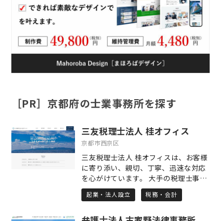
［PR］京都府の士業事務所を探す
三友税理士法人 桂オフィス
京都市西京区
三友税理士法人 桂オフィスは、お客様
に寄り添い、親切、丁寧、迅速な対応
を心がけています。 大手の税理士事務
所では、資格を有しない従業員が担当
起業・法人設立
税務・会計
者になることがあります。そうなる
と、複雑な質問や、高度な知識が要求
弁護士法人古家野法律事務所
される税務判断に対して、迅速な対応