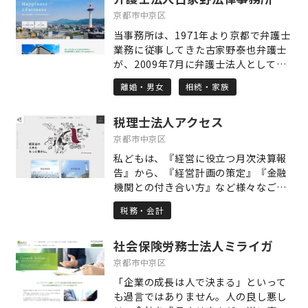
ができない場合があります。 三友税理
京都市中京区
士法人 桂オフィスは、税理士が直接対
当事務所は、1971年より京都で弁護士
応するので、あらゆる問題に、迅速に
業務に従事してきた古家野泰也弁護士
対応できます。 また、得意分野は、数
が、2009年7月に弁護士法人として設
多くの事例から学んだ、開業支援、経
立した法律事務所であり、複数の弁護
営改善支援、相続対策です。今までの
離婚・男女
相続・家族
士が各自の得意分野を生かしながら、
経験と知識を生かして、お客様の力に
協働して業務にあたっています。 地元
なれるよう、全力でサポート致しま
税理士法人アクセス
京都企業への法的支援に力を注いでい
す。 対応業務は下記の通りです。 1.開
ますが、交通事故、債務整理、遺言相
京都市中京区
業支援 定款作成等の会社設立手続きか
続、離婚等の市民生活にまつわる案件
ら、事業計画の作成、資金調達まで、
私どもは、『経営に役立つ月次決算報
も広く取り扱っています。 弁護士に依
お客様とお話ししながらトータルでサ
告』から、『経営計画の策定』『金融
頼されることの多くは、人に言えない
ポートします。 2.経営改善 財務分析に
機関との付き合い方』など様々なご提
悩みであったり、ご自身だけでは解決
より現状の問題点の抽出し、改善のた
案を通じて、社長自身が目指す「経営
できないトラブルであり、しかも今後
税務・会計
めの方策を立案します。また、金融機
目標」の明確化や目標達成に集中出来
の人生に大きく関わることでもあるで
関との交渉も支援します。 3.事業承
る環境作りのお手伝いをしています。
しょう。 当事務所では、依頼者の皆様
継・相続対策と相続税申告 事業承継対
社会保険労務士法人ミライガ
飲食業に特化した経営支援にも力を入
の悩みをしっかりと受けとめ、よりよ
策や相続対策は、一朝一夕にはいきま
れています。 経営者のパートナーであ
京都市中京区
い解決を目指して、日々業務に取り組
せん。お客様のご意向を確認し、対策
り続けると云う事・・・ 共に悩み、共
んでいます。
「企業の成長は人で決まる」といって
の立案から実行まで、丁寧に時間をか
に考え、共に進み、未来を共に創造で
も過言ではありません。人の良し悪し
けてサポートします。
きる、 真のパートナーシップを目指し