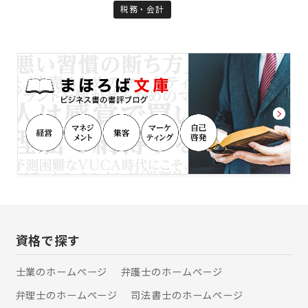
務・会計業務を中心に、節税から借入
よくある、遺産額の◯%という報酬規
税務・会計
相談、就業規則見直しまで、豊富な提
定にしておりません。 遺産額の割合で
携専門家とともにワンストップ・サー
計算すると、お客様によっては高額な
ビスを提供しています。 「困ったこと
専門家報酬になってしまうこともある
は何でも相談」してくださいね。
ため、遺産額よりも相続手続きの難易
度や工程数を報酬決定の際に重視して
おります。 常に、ご依頼いただくお客
様にとって、納得感のある報酬設定を
するよう心がけております。 〇事務所
立地を活かし、芦屋市内の案件は迅速
対応 当事務所は、芦屋市の主要エリア
に事務所を構えております。近隣に銀
行、信託銀行、芦屋市役所のサービス
センターや郵便局があるため、芦屋市
内のお客様に対して、迅速に初動対応
をとることが可能です。 〇他の専門家
と連携してワンストップで対応可能 相
資格で探す
続税申告が必要である場合や、相続し
た不動産を売却したい場合、当事務所
士業のホームぺージ
弁護士のホームぺージ
がお客様の窓口となり、芦屋市内の税
弁理士のホームぺージ
司法書士のホームぺージ
理士や不動産会社に手続きを依頼する