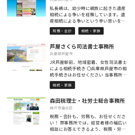
した土地の境界が分からない場合や土
私長嶋は、幼少時に親族に起きた遺産
地を相続人間で分割したい場合など、
相続による争いを経験しています。遺
司法書士と連携してお力添えをいたし
産相続による争いという辛い思いをみ
ます。 どの専門家に相談したらいいか
なさまには経験してもらいたくはあり
分からない時も、悩みすぎず是非お気
税務・会計
相続・家族
ません。このような遺産相続による争
軽にご相談ください。
いを一つでも少なくすること、それが
芦屋さくら司法書士事務所
私長嶋の使命だと考えています。
兵庫県芦屋市
JR芦屋駅前、地域密着、女性司法書士
による相続手続き 〇兵庫県芦屋市の相
続手続きはお任せください 当事務所
は、代表司法書士の地元である兵庫県
相続・家族
芦屋市に密着して相続登記等の相続手
続きを行っている司法書士事務所で
森田税理士・社労士総合事務所
す。 地元貢献の想いで司法書士事務所
を経営しており、どなたでも気軽に相
神戸市垂水区
談でき、安心していただける司法書士
税務・会計も、労務も、お任せくださ
事務所を目指しております。 〇相続手
い！ 弊事務所では、経営者様の幅広い
続き内容に応じた、適切な価格設定 当
相談にお答えできるよう、税務・労
事務所は、相続手続きの専門家報酬で