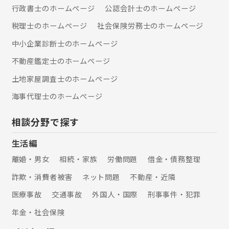
ことが可能です。必要な相続手続きを
行政書士のホームぺージ
公認会計士のホームぺージ
一つの窓口で対応できるよう、各種専
門家と連携して対応させていただきま
税理士のホームぺージ
社会保険労務士のホームぺージ
す。 【保有資格等】 司法書士、行政書
中小企業診断士のホームぺージ
士、AFP （一社）日本財産管理協会
財産管理マスター （一社）リーガルサ
不動産鑑定士のホームぺージ
ポート 会員
土地家屋調査士のホームぺージ
海事代理士のホームぺージ
相談分野で探す
生活編
離婚・男女
相続・家族
労働問題
借金・債務整理
詐欺・消費者被害
ネット問題
不動産・近隣
医療事故
交通事故
外国人・国際
刑事事件・犯罪
年金・社会保険