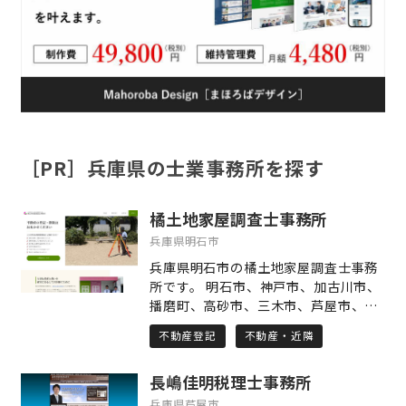
［PR］兵庫県の士業事務所を探す
橘土地家屋調査士事務所
兵庫県明石市
兵庫県明石市の橘土地家屋調査士事務
所です。 明石市、神戸市、加古川市、
播磨町、高砂市、三木市、芦屋市、西
宮市など、主に兵庫県の土地・建物の
不動産登記
不動産・近隣
登記・測量業務を行っております。 当
事務所は司法書士との合同事務所で
長嶋佳明税理士事務所
す。 相続した建物が登記されていなか
った場合や増築されていた場合、相続
兵庫県芦屋市