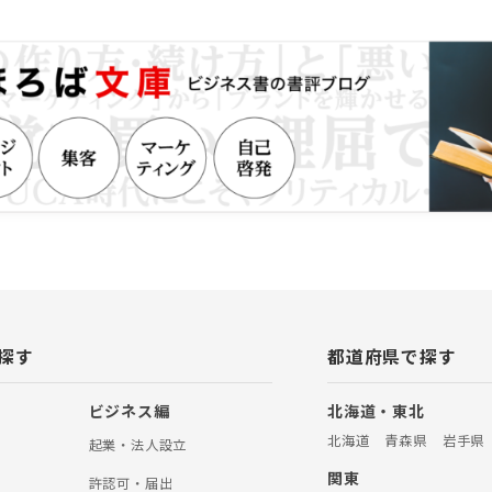
手続きの専門家報酬でよくある、
う報酬規定にしておりません。 遺
すると、お客様によっては高額な
てしまうこともあるため、遺産額
の難易度や工程数を報酬決定の際
す。 常に、ご依頼いただくお客様
のある報酬設定をするよう心がけ
事務所立地を活かし、芦屋市内の案
事務所は、芦屋市の主要エリアに事
ます。近隣に銀行、信託銀行、芦
スセンターや郵便局があるため、
に対して、迅速に初動対応をとる
 〇他の専門家と連携してワンスト
相続税申告が必要である場合や、相
却したい場合、当事務所がお客様
屋市内の税理士や不動産会社に手
とが可能です。必要な相続手続き
応できるよう、各種専門家と連携
探す
都道府県で探す
ただきます。 【保有資格等】 司法
AFP （一社）日本財産管理協会
 （一社）リーガルサポート 会員
ビジネス編
北海道・東北
北海道
青森県
岩手県
起業・法人設立
関東
許認可・届出