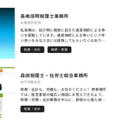
長嶋佳明税理士事務所
兵庫県芦屋市
私長嶋は、幼少時に親族に起きた遺産相続による争
いを経験しています。遺産相続による争いという辛
い思いをみなさまには経験してもらいたくはありま
せん。このような遺産相続による争いを一つでも少
税務・会計
相続・家族
なくすること、それが私長嶋の使命だと考えていま
す。
森田税理士・社労士総合事務所
神戸市垂水区
税務・会計も、労務も、お任せください！ 弊事務所
では、経営者様の幅広い相談にお答えできるよう、
税務・労務・会計業務を中心に、節税から借入相
談、就業規則見直しまで、豊富な提携専門家ととも
税務・会計
にワンストップ・サービスを提供しています。 「困
ったことは何でも相談」してくださいね。