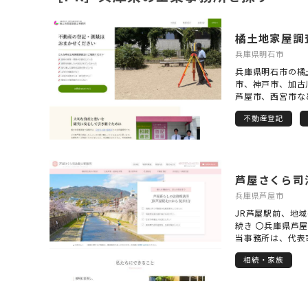
橘土地家屋調
兵庫県明石市
兵庫県明石市の橘
市、神戸市、加古
芦屋市、西宮市な
記・測量業務を行
不動産登記
士との合同事務所
いなかった場合や
地の境界が分から
したい場合など、
たします。 どの
芦屋さくら司
い時も、悩みすぎ
兵庫県芦屋市
JR芦屋駅前、地
続き 〇兵庫県芦
当事務所は、代表
市に密着して相続
相続・家族
司法書士事務所で
務所を経営してお
安心していただけ
ます。 〇相続手