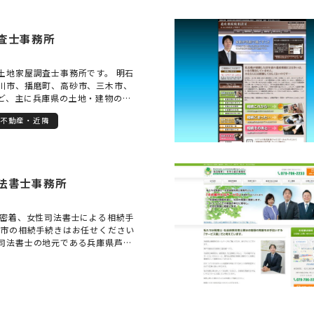
査士事務所
土地家屋調査士事務所です。 明石
川市、播磨町、高砂市、三木市、
ど、主に兵庫県の土地・建物の登
っております。 当事務所は司法書
不動産・近隣
です。 相続した建物が登記されて
増築されていた場合、相続した土
ない場合や土地を相続人間で分割
司法書士と連携してお力添えをい
専門家に相談したらいいか分からな
法書士事務所
ず是非お気軽にご相談ください。
域密着、女性司法書士による相続手
屋市の相続手続きはお任せください
司法書士の地元である兵庫県芦屋
登記等の相続手続きを行っている
す。 地元貢献の想いで司法書士事
り、どなたでも気軽に相談でき、
る司法書士事務所を目指しており
続き内容に応じた、適切な価格設定