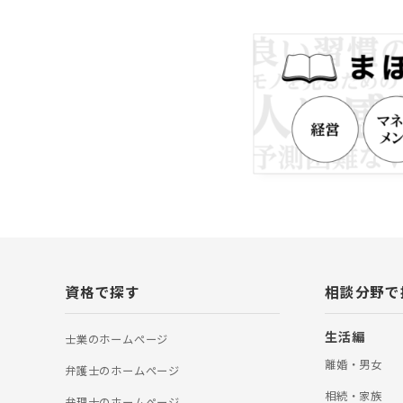
当事務所は、相続
遺産額の◯%とい
産額の割合で計算
専門家報酬になっ
よりも相続手続き
に重視しておりま
にとって、納得感
ております。 〇
件は迅速対応 当
務所を構えており
屋市役所のサービ
芦屋市内のお客様
ことが可能です。
ップで対応可能 
続した不動産を売
の窓口となり、芦
続きを依頼するこ
を一つの窓口で対
資格で探す
相談分野で
して対応させてい
書士、行政書士、
財産管理マスター
生活編
士業のホームぺージ
離婚・男女
弁護士のホームぺージ
相続・家族
弁理士のホームぺージ