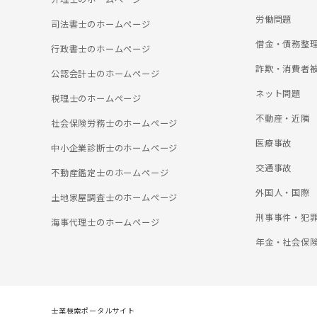
労働問題
司法書士のホームぺージ
借金・債務整
行政書士のホームぺージ
詐欺・消費者
公認会計士のホームぺージ
ネット問題
税理士のホームぺージ
不動産・近隣
社会保険労務士のホームぺージ
医療事故
中小企業診断士のホームぺージ
交通事故
不動産鑑定士のホームぺージ
外国人・国際
土地家屋調査士のホームぺージ
刑事事件・犯
海事代理士のホームぺージ
年金・社会保
士業検索ポータルサイト