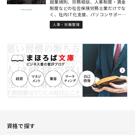
就業規則、労務相談、人事制度・賃金
ておりますので、トータルアドバイス
制度などの社会保険労務士業だけでな
が可能です。 2.借金問題 任意整理、個
く、社内IT化支援、パソコンサポー
人再生、自己破産 住宅ローンの有無、
ト、情報セキュリティ、システム開発
収入、資産、家計状況を総合的に判断
人事・労働管理
といった情報サービス業を提供いたし
し、適切な解決方法をご提案します。
ます。 人事労務とITの両面から会社の
3.会社設立（会社・法人の登記） 株式
業務を総合的にサポートし、活気のあ
会社、合同会社の設立登記は、お任せ
る職場作りをお手伝いします。
ください。 4.成年後見 成年後見・保
佐・補助の申立ても、承っておりま
す。 5.遺言 遺言の作成を考えておられ
る方は、お問い合わせください。 6.不
動産登記 売買、贈与、財産分与、抵当
権抹消などの不動産登記全般もお任せ
ください。
資格で探す