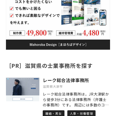
［PR］滋賀県の士業事務所を探す
レーク総合法律事務所
滋賀県大津市
レーク総合法律事務所は，JR大津駅か
ら徒歩3分にある法律事務所（弁護士
の事務所）です。 周辺には多数のコイ
ンパーキングもあり，大変アクセスの
離婚・男女
人事・労働管理
良いところにあります。 当事務所で