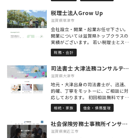
は，債務整理，離婚，相続といった個
税理士法人Grow Up
人の問題から，債権回収，労務管理，
倒産処理といった企業の問題まで，幅
滋賀県草津市
広く取り扱っており，皆様の権利の実
会社設立・開業・起業お任せ下さい。
現と利益の追求を全力でサポートさせ
開業については滋賀県トップクラスの
ていただきます。 また，当事務所で初
実績がございます。 若い税理士とスタ
めて相談される方については，相談内
ッフがご対応いたします！ 高品質・低
容，個人・企業を問わず，最初の30分
税務・会計
価格のサービスをご提供いたしており
については無料とさせていただいてお
ますので、お気軽にお問合せ下さい。
りますので，お気軽にご相談ください
司法書士 大津法務コンサルティング
事務所は草津駅前にございます。
（その後は，30分ごとに5,000円（税
滋賀県大津市
別）となります）。
地元・大津出身の司法書士が、迅速、
的確、丁寧をモットーに、ご相談に対
応しております。 初回相談無料ですの
で、お気軽にお問い合わせください。
相続・家族
借金・債務整理
事務所は、JR石山駅から徒歩6分。平
和堂石山店の駐車場の隣にあるビルの
社会保険労務士事務所インサイドフィールド
2階です。 1.相続 相続登記（土地・建
物の名義変更）、相続放棄、遺言書の
滋賀県東近江市
検認 相続税に詳しい税理士とも提携し