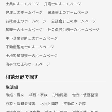
士業のホームぺージ
弁護士のホームぺージ
弁理士のホームぺージ
司法書士のホームぺージ
行政書士のホームぺージ
公認会計士のホームぺージ
税理士のホームぺージ
社会保険労務士のホームぺージ
中小企業診断士のホームぺージ
不動産鑑定士のホームぺージ
土地家屋調査士のホームぺージ
海事代理士のホームぺージ
相談分野で探す
生活編
離婚・男女
相続・家族
労働問題
借金・債務整理
詐欺・消費者被害
ネット問題
不動産・近隣
医療事故
交通事故
外国人・国際
刑事事件・犯罪