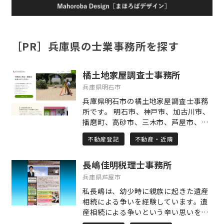
［PR］兵庫県の士業事務所を探す
橘土地家屋調査士事務所
兵庫県明石市
兵庫県明石市の橘土地家屋調査士事務
所です。 明石市、神戸市、加古川市、
播磨町、高砂市、三木市、芦屋市、西
宮市など、主に兵庫県の土地・建物の
不動産登記
不動産・近隣
登記・測量業務を行っております。 当
事務所は司法書士との合同事務所で
長嶋佳明税理士事務所
す。 相続した建物が登記されていなか
った場合や増築されていた場合、相続
兵庫県芦屋市
した土地の境界が分からない場合や土
私長嶋は、幼少時に親族に起きた遺産
地を相続人間で分割したい場合など、
相続による争いを経験しています。遺
司法書士と連携してお力添えをいたし
産相続による争いという辛い思いをみ
ます。 どの専門家に相談したらいいか
なさまには経験してもらいたくはあり