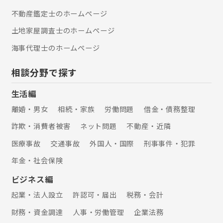
財産管理マスター （一社）リーガルサ
不動産鑑定士のホームぺージ
ポート 会員
土地家屋調査士のホームぺージ
海事代理士のホームぺージ
相談分野で探す
生活編
離婚・男女
相続・家族
労働問題
借金・債務整理
詐欺・消費者被害
ネット問題
不動産・近隣
医療事故
交通事故
外国人・国際
刑事事件・犯罪
年金・社会保険
ビジネス編
起業・法人設立
許認可・届出
税務・会計
財務・資金調達
人事・労働管理
企業法務