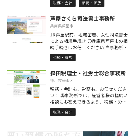
分からない時も、悩みすぎず是非お気
税務・会計
相続・家族
ません。このような遺産相続による争
軽にご相談ください。
いを一つでも少なくすること、それが
芦屋さくら司法書士事務所
私長嶋の使命だと考えています。
兵庫県芦屋市
JR芦屋駅前、地域密着、女性司法書士
による相続手続き 〇兵庫県芦屋市の相
続手続きはお任せください 当事務所
は、代表司法書士の地元である兵庫県
相続・家族
芦屋市に密着して相続登記等の相続手
続きを行っている司法書士事務所で
森田税理士・社労士総合事務所
す。 地元貢献の想いで司法書士事務所
を経営しており、どなたでも気軽に相
神戸市垂水区
談でき、安心していただける司法書士
税務・会計も、労務も、お任せくださ
事務所を目指しております。 〇相続手
い！ 弊事務所では、経営者様の幅広い
続き内容に応じた、適切な価格設定 当
相談にお答えできるよう、税務・労
事務所は、相続手続きの専門家報酬で
務・会計業務を中心に、節税から借入
よくある、遺産額の◯%という報酬規
税務・会計
相談、就業規則見直しまで、豊富な提
定にしておりません。 遺産額の割合で
携専門家とともにワンストップ・サー
計算すると、お客様によっては高額な
ビスを提供しています。 「困ったこと
専門家報酬になってしまうこともある
は何でも相談」してくださいね。