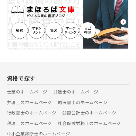
ため、遺産額よりも相続手続きの難易
度や工程数を報酬決定の際に重視して
おります。 常に、ご依頼いただくお客
様にとって、納得感のある報酬設定を
するよう心がけております。 〇事務所
立地を活かし、芦屋市内の案件は迅速
対応 当事務所は、芦屋市の主要エリア
に事務所を構えております。近隣に銀
行、信託銀行、芦屋市役所のサービス
センターや郵便局があるため、芦屋市
内のお客様に対して、迅速に初動対応
をとることが可能です。 〇他の専門家
と連携してワンストップで対応可能 相
資格で探す
続税申告が必要である場合や、相続し
た不動産を売却したい場合、当事務所
士業のホームぺージ
弁護士のホームぺージ
がお客様の窓口となり、芦屋市内の税
弁理士のホームぺージ
司法書士のホームぺージ
理士や不動産会社に手続きを依頼する
ことが可能です。必要な相続手続きを
行政書士のホームぺージ
公認会計士のホームぺージ
一つの窓口で対応できるよう、各種専
門家と連携して対応させていただきま
税理士のホームぺージ
社会保険労務士のホームぺージ
す。 【保有資格等】 司法書士、行政書
中小企業診断士のホームぺージ
士、AFP （一社）日本財産管理協会