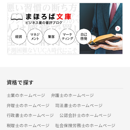
専門家報酬になってしまうこともある
は何でも相談」してくださいね。
ため、遺産額よりも相続手続きの難易
度や工程数を報酬決定の際に重視して
おります。 常に、ご依頼いただくお客
様にとって、納得感のある報酬設定を
するよう心がけております。 〇事務所
立地を活かし、芦屋市内の案件は迅速
対応 当事務所は、芦屋市の主要エリア
に事務所を構えております。近隣に銀
行、信託銀行、芦屋市役所のサービス
センターや郵便局があるため、芦屋市
内のお客様に対して、迅速に初動対応
をとることが可能です。 〇他の専門家
と連携してワンストップで対応可能 相
資格で探す
続税申告が必要である場合や、相続し
た不動産を売却したい場合、当事務所
士業のホームぺージ
弁護士のホームぺージ
がお客様の窓口となり、芦屋市内の税
弁理士のホームぺージ
司法書士のホームぺージ
理士や不動産会社に手続きを依頼する
ことが可能です。必要な相続手続きを
行政書士のホームぺージ
公認会計士のホームぺージ
一つの窓口で対応できるよう、各種専
門家と連携して対応させていただきま
税理士のホームぺージ
社会保険労務士のホームぺージ
す。 【保有資格等】 司法書士、行政書