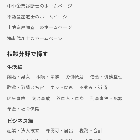
中小企業診断士のホームぺージ
士、AFP （一社）日本財産管理協会
財産管理マスター （一社）リーガルサ
不動産鑑定士のホームぺージ
ポート 会員
土地家屋調査士のホームぺージ
海事代理士のホームぺージ
相談分野で探す
生活編
離婚・男女
相続・家族
労働問題
借金・債務整理
詐欺・消費者被害
ネット問題
不動産・近隣
医療事故
交通事故
外国人・国際
刑事事件・犯罪
年金・社会保険
ビジネス編
起業・法人設立
許認可・届出
税務・会計