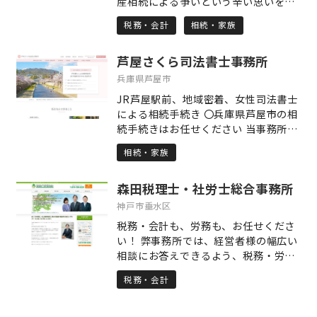
産相続による争いという辛い思いをみ
ます。 どの専門家に相談したらいいか
なさまには経験してもらいたくはあり
分からない時も、悩みすぎず是非お気
税務・会計
相続・家族
ません。このような遺産相続による争
軽にご相談ください。
いを一つでも少なくすること、それが
芦屋さくら司法書士事務所
私長嶋の使命だと考えています。
兵庫県芦屋市
JR芦屋駅前、地域密着、女性司法書士
による相続手続き 〇兵庫県芦屋市の相
続手続きはお任せください 当事務所
は、代表司法書士の地元である兵庫県
相続・家族
芦屋市に密着して相続登記等の相続手
続きを行っている司法書士事務所で
森田税理士・社労士総合事務所
す。 地元貢献の想いで司法書士事務所
を経営しており、どなたでも気軽に相
神戸市垂水区
談でき、安心していただける司法書士
税務・会計も、労務も、お任せくださ
事務所を目指しております。 〇相続手
い！ 弊事務所では、経営者様の幅広い
続き内容に応じた、適切な価格設定 当
相談にお答えできるよう、税務・労
事務所は、相続手続きの専門家報酬で
務・会計業務を中心に、節税から借入
よくある、遺産額の◯%という報酬規
税務・会計
相談、就業規則見直しまで、豊富な提
定にしておりません。 遺産額の割合で
携専門家とともにワンストップ・サー
計算すると、お客様によっては高額な
ビスを提供しています。 「困ったこと