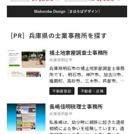
［PR］兵庫県の士業事務所を探す
橘土地家屋調査士事務所
兵庫県明石市
兵庫県明石市の橘土地家屋調査士事務
所です。 明石市、神戸市、加古川市、
播磨町、高砂市、三木市、芦屋市、西
宮市など、主に兵庫県の土地・建物の
不動産登記
不動産・近隣
登記・測量業務を行っております。 当
事務所は司法書士との合同事務所で
長嶋佳明税理士事務所
す。 相続した建物が登記されていなか
った場合や増築されていた場合、相続
兵庫県芦屋市
した土地の境界が分からない場合や土
私長嶋は、幼少時に親族に起きた遺産
地を相続人間で分割したい場合など、
相続による争いを経験しています。遺
司法書士と連携してお力添えをいたし