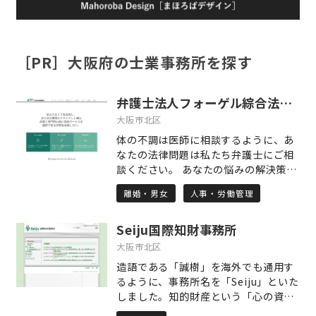
［PR］大阪府の士業事務所を探す
弁護士法人フォーゲル綜合法律事務所
大阪市北区
体の不調は医師に相談するように、あ
なたの法律問題は私たち弁護士にご相
談ください。 あなたの悩みの解決策を
あなたとともに見つけ出す、私たちは
離婚・男女
人事・労働管理
そんな弁護士です。 ○コンセプト1
「早期対応・早期対策」 ご相談を受け
Seiju国際知財事務所
た時点で、とりうるベストの対策は何
かを綿密に検討し、すぐに対応する、
大阪市北区
「対応の早さ」が問題解決の近道だと
造語である「誠樹」を海外でも通用す
考えています。 ○コンセプト2 「気
るように、事務所名を「Seiju」といた
軽に相談できる環境づくり」 私たち
しました。知的財産という「心の資
は、数多くの労務問題、離婚・相続等
産」を扱うには「誠意」が最も大切で