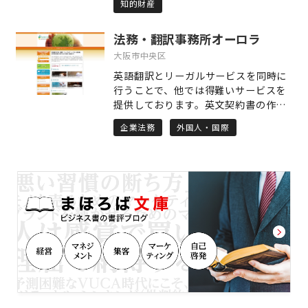
家事事件を解決に導いている一方で、
知的財産
す。クライアント様の業績が「樹木」
損害保険会社と提携して交通事故事案
のように自然に伸び、社会が発展する
を数多く取り扱っている経験から、交
法務・翻訳事務所オーロラ
ことを祈念して、誠実に業務に取り組
通事故事案実務に自信があります。 ま
みます。気づきを促す研修の実施、マ
大阪市中央区
た、労働事件についても多くの経験を
ーケティングを前提とする特許仮出
有し、強みを有しております。 さら
英語翻訳とリーガルサービスを同時に
願、経営者の皆様への知財サポート等
に、刑事事件についても多くの事例を
行うことで、他では得難いサービスを
により、クライアント様の潜在力を生
取り扱っています。 ご相談者様の幅広
提供しております。英文契約書の作成
かすことを心がけています。
いお悩み事を法的に整理し、解決する
（ドラフト）、英語によるビザのアド
企業法務
外国人・国際
ことが私たちの目的です。 ○コンセプ
バイスなどがその一例です。契約書の
ト3 「先読みした戦略」 多くの法律
『翻訳』で培う知識が『作成』に活か
問題は、知識があれば、また、対応が
され、『作成』で培う知識が『翻訳』
早ければ、解決が容易であったケース
に活かされるというように、業務間で
が枚挙に暇がありません。 あるべきゴ
相乗効果が生み出されて日々価値を高
ールあるいは妥結点を見据えて、適切
めている当事務所が、ビジネス促進、
な打ち手を出し続けていくこと。そう
問題解決などにご協力します。
してご相談者様を導きながら歩みを共
にすることが私たちの役割です。