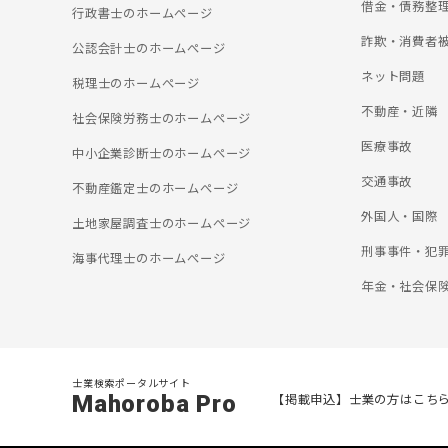
借金・債務整
行政書士のホームぺージ
詐欺・消費者
公認会計士のホームぺージ
ネット問題
税理士のホームぺージ
不動産・近隣
社会保険労務士のホームぺージ
医療事故
中小企業診断士のホームぺージ
交通事故
不動産鑑定士のホームぺージ
外国人・国際
土地家屋調査士のホームぺージ
刑事事件・犯
海事代理士のホームぺージ
年金・社会保
士業検索ポータルサイト
Mahoroba Pro
【掲載申込】士業の方はこち