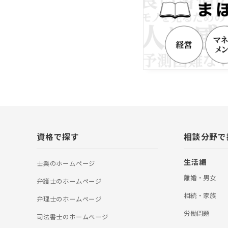
専門家報酬になっ
よりも相続手続き
に重視しておりま
にとって、納得感
ております。 〇
件は迅速対応 当
務所を構えており
屋市役所のサービ
芦屋市内のお客様
ことが可能です。
ップで対応可能 
続した不動産を売
の窓口となり、芦
続きを依頼するこ
を一つの窓口で対
資格で探す
相談分野で
して対応させてい
書士、行政書士、
財産管理マスター
生活編
士業のホームぺージ
離婚・男女
弁護士のホームぺージ
相続・家族
弁理士のホームぺージ
労働問題
司法書士のホームぺージ