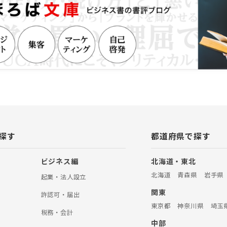
てしまうこともあるため、遺産額
の難易度や工程数を報酬決定の際
す。 常に、ご依頼いただくお客様
のある報酬設定をするよう心がけ
事務所立地を活かし、芦屋市内の案
事務所は、芦屋市の主要エリアに事
ます。近隣に銀行、信託銀行、芦
スセンターや郵便局があるため、
に対して、迅速に初動対応をとる
 〇他の専門家と連携してワンスト
相続税申告が必要である場合や、相
却したい場合、当事務所がお客様
屋市内の税理士や不動産会社に手
とが可能です。必要な相続手続き
応できるよう、各種専門家と連携
探す
都道府県で探す
ただきます。 【保有資格等】 司法
AFP （一社）日本財産管理協会
 （一社）リーガルサポート 会員
ビジネス編
北海道・東北
北海道
青森県
岩手県
起業・法人設立
関東
許認可・届出
東京都
神奈川県
埼玉
税務・会計
中部