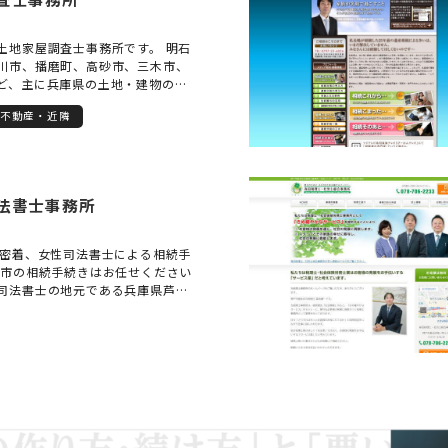
土地家屋調査士事務所です。 明石
川市、播磨町、高砂市、三木市、
ど、主に兵庫県の土地・建物の登
っております。 当事務所は司法書
不動産・近隣
です。 相続した建物が登記されて
増築されていた場合、相続した土
ない場合や土地を相続人間で分割
司法書士と連携してお力添えをい
専門家に相談したらいいか分からな
法書士事務所
ず是非お気軽にご相談ください。
域密着、女性司法書士による相続手
屋市の相続手続きはお任せください
司法書士の地元である兵庫県芦屋
登記等の相続手続きを行っている
す。 地元貢献の想いで司法書士事
り、どなたでも気軽に相談でき、
る司法書士事務所を目指しており
続き内容に応じた、適切な価格設定
手続きの専門家報酬でよくある、
う報酬規定にしておりません。 遺
すると、お客様によっては高額な