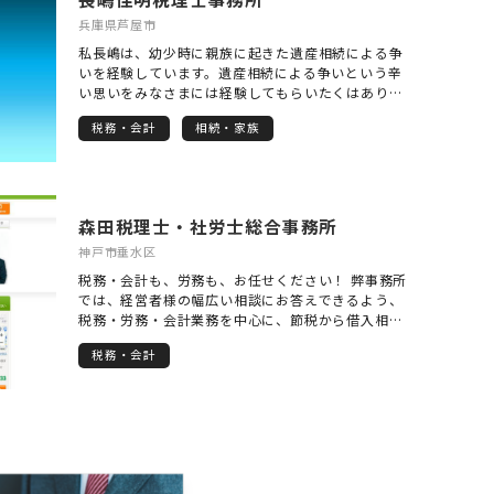
兵庫県芦屋市
私長嶋は、幼少時に親族に起きた遺産相続による争
いを経験しています。遺産相続による争いという辛
い思いをみなさまには経験してもらいたくはありま
せん。このような遺産相続による争いを一つでも少
税務・会計
相続・家族
なくすること、それが私長嶋の使命だと考えていま
す。
森田税理士・社労士総合事務所
神戸市垂水区
税務・会計も、労務も、お任せください！ 弊事務所
では、経営者様の幅広い相談にお答えできるよう、
税務・労務・会計業務を中心に、節税から借入相
談、就業規則見直しまで、豊富な提携専門家ととも
税務・会計
にワンストップ・サービスを提供しています。 「困
ったことは何でも相談」してくださいね。