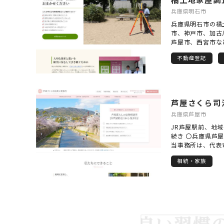
兵庫県明石市
兵庫県明石市の橘
市、神戸市、加古
芦屋市、西宮市な
記・測量業務を行
不動産登記
士との合同事務所
いなかった場合や
地の境界が分から
したい場合など、
たします。 どの
芦屋さくら司
い時も、悩みすぎ
兵庫県芦屋市
JR芦屋駅前、地
続き 〇兵庫県芦
当事務所は、代表
市に密着して相続
相続・家族
司法書士事務所で
務所を経営してお
安心していただけ
ます。 〇相続手
当事務所は、相続
遺産額の◯%とい
産額の割合で計算