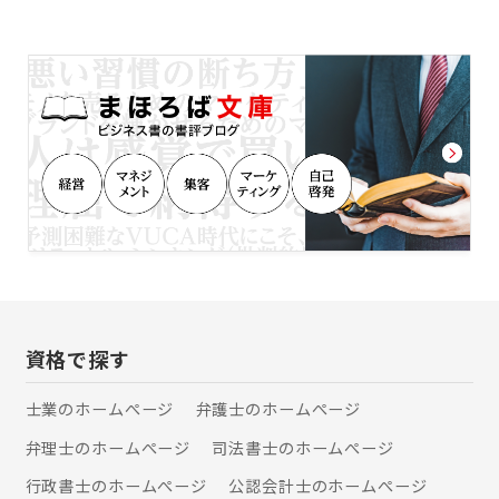
ト3 「先読みした戦略」 多くの法律
『翻訳』で培う知識が『作成』に活か
問題は、知識があれば、また、対応が
され、『作成』で培う知識が『翻訳』
早ければ、解決が容易であったケース
に活かされるというように、業務間で
が枚挙に暇がありません。 あるべきゴ
相乗効果が生み出されて日々価値を高
ールあるいは妥結点を見据えて、適切
めている当事務所が、ビジネス促進、
な打ち手を出し続けていくこと。そう
問題解決などにご協力します。
してご相談者様を導きながら歩みを共
にすることが私たちの役割です。
資格で探す
士業のホームぺージ
弁護士のホームぺージ
弁理士のホームぺージ
司法書士のホームぺージ
行政書士のホームぺージ
公認会計士のホームぺージ