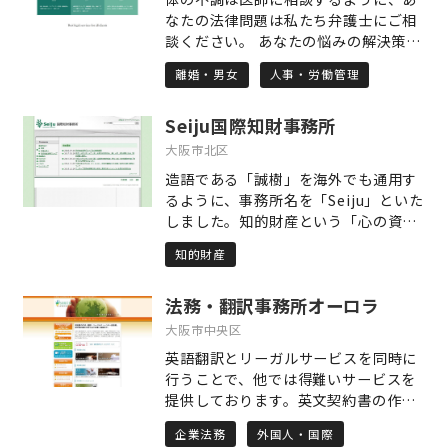
なたの法律問題は私たち弁護士にご相
談ください。 あなたの悩みの解決策を
あなたとともに見つけ出す、私たちは
離婚・男女
人事・労働管理
そんな弁護士です。 ○コンセプト1
「早期対応・早期対策」 ご相談を受け
Seiju国際知財事務所
た時点で、とりうるベストの対策は何
かを綿密に検討し、すぐに対応する、
大阪市北区
「対応の早さ」が問題解決の近道だと
造語である「誠樹」を海外でも通用す
考えています。 ○コンセプト2 「気
るように、事務所名を「Seiju」といた
軽に相談できる環境づくり」 私たち
しました。知的財産という「心の資
は、数多くの労務問題、離婚・相続等
産」を扱うには「誠意」が最も大切で
家事事件を解決に導いている一方で、
知的財産
す。クライアント様の業績が「樹木」
損害保険会社と提携して交通事故事案
のように自然に伸び、社会が発展する
を数多く取り扱っている経験から、交
法務・翻訳事務所オーロラ
ことを祈念して、誠実に業務に取り組
通事故事案実務に自信があります。 ま
みます。気づきを促す研修の実施、マ
大阪市中央区
た、労働事件についても多くの経験を
ーケティングを前提とする特許仮出
有し、強みを有しております。 さら
英語翻訳とリーガルサービスを同時に
願、経営者の皆様への知財サポート等
に、刑事事件についても多くの事例を
行うことで、他では得難いサービスを
により、クライアント様の潜在力を生
取り扱っています。 ご相談者様の幅広
提供しております。英文契約書の作成
かすことを心がけています。
いお悩み事を法的に整理し、解決する
（ドラフト）、英語によるビザのアド
企業法務
外国人・国際
ことが私たちの目的です。 ○コンセプ
バイスなどがその一例です。契約書の