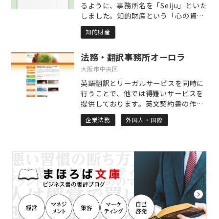
るように、事務所名を「Seiju」といた
軽に相談できる環境づくり」 私たち
しました。知的財産という「心の資
は、数多くの労務問題、離婚・相続等
産」を扱うには「誠意」が最も大切で
家事事件を解決に導いている一方で、
知的財産
す。クライアント様の業績が「樹木」
損害保険会社と提携して交通事故事案
のように自然に伸び、社会が発展する
を数多く取り扱っている経験から、交
法務・翻訳事務所オーロラ
ことを祈念して、誠実に業務に取り組
通事故事案実務に自信があります。 ま
みます。気づきを促す研修の実施、マ
大阪市中央区
た、労働事件についても多くの経験を
ーケティングを前提とする特許仮出
有し、強みを有しております。 さら
英語翻訳とリーガルサービスを同時に
願、経営者の皆様への知財サポート等
に、刑事事件についても多くの事例を
行うことで、他では得難いサービスを
により、クライアント様の潜在力を生
取り扱っています。 ご相談者様の幅広
提供しております。英文契約書の作成
かすことを心がけています。
いお悩み事を法的に整理し、解決する
（ドラフト）、英語によるビザのアド
企業法務
外国人・国際
ことが私たちの目的です。 ○コンセプ
バイスなどがその一例です。契約書の
ト3 「先読みした戦略」 多くの法律
『翻訳』で培う知識が『作成』に活か
問題は、知識があれば、また、対応が
され、『作成』で培う知識が『翻訳』
早ければ、解決が容易であったケース
に活かされるというように、業務間で
が枚挙に暇がありません。 あるべきゴ
相乗効果が生み出されて日々価値を高
ールあるいは妥結点を見据えて、適切
めている当事務所が、ビジネス促進、
な打ち手を出し続けていくこと。そう
問題解決などにご協力します。
してご相談者様を導きながら歩みを共
にすることが私たちの役割です。