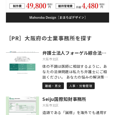
［PR］大阪府の士業事務所を探す
弁護士法人フォーゲル綜合法律事務所
大阪市北区
体の不調は医師に相談するように、あ
なたの法律問題は私たち弁護士にご相
談ください。 あなたの悩みの解決策を
あなたとともに見つけ出す、私たちは
離婚・男女
人事・労働管理
そんな弁護士です。 ○コンセプト1
「早期対応・早期対策」 ご相談を受け
Seiju国際知財事務所
た時点で、とりうるベストの対策は何
かを綿密に検討し、すぐに対応する、
大阪市北区
「対応の早さ」が問題解決の近道だと
造語である「誠樹」を海外でも通用す
考えています。 ○コンセプト2 「気