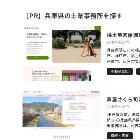
［PR］兵庫県の士業事務所を探す
橘土地家屋調
兵庫県明石市
兵庫県明石市の橘
市、神戸市、加古
芦屋市、西宮市な
記・測量業務を行
不動産登記
士との合同事務所
いなかった場合や
地の境界が分から
したい場合など、
たします。 どの
芦屋さくら司
い時も、悩みすぎ
兵庫県芦屋市
JR芦屋駅前、地
続き 〇兵庫県芦
当事務所は、代表
市に密着して相続
相続・家族
司法書士事務所で