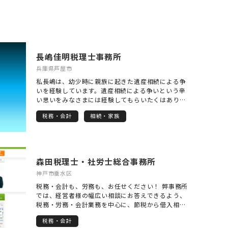
長嶋佳明税理士事務所
兵庫県芦屋市
私長嶋は、幼少時に親族に起きた遺産相続による争
いを経験しています。遺産相続による争いという辛
い思いをみなさまには経験してもらいたくはありま
せん。このような遺産相続による争いを一つでも少
税務・会計
相続・家族
なくすること、それが私長嶋の使命だと考えていま
す。
森田税理士・社労士総合事務所
神戸市垂水区
税務・会計も、労務も、お任せください！ 弊事務所
では、経営者様の幅広い相談にお答えできるよう、
税務・労務・会計業務を中心に、節税から借入相
談、就業規則見直しまで、豊富な提携専門家ととも
税務・会計
にワンストップ・サービスを提供しています。 「困