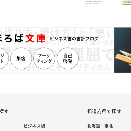
り、どなたでも気軽に相談でき、
る司法書士事務所を目指しており
続き内容に応じた、適切な価格設定
手続きの専門家報酬でよくある、
う報酬規定にしておりません。 遺
すると、お客様によっては高額な
てしまうこともあるため、遺産額
の難易度や工程数を報酬決定の際
す。 常に、ご依頼いただくお客様
のある報酬設定をするよう心がけ
事務所立地を活かし、芦屋市内の案
事務所は、芦屋市の主要エリアに事
ます。近隣に銀行、信託銀行、芦
スセンターや郵便局があるため、
に対して、迅速に初動対応をとる
 〇他の専門家と連携してワンスト
相続税申告が必要である場合や、相
却したい場合、当事務所がお客様
屋市内の税理士や不動産会社に手
とが可能です。必要な相続手続き
応できるよう、各種専門家と連携
探す
都道府県で探す
ただきます。 【保有資格等】 司法
AFP （一社）日本財産管理協会
 （一社）リーガルサポート 会員
ビジネス編
北海道・東北