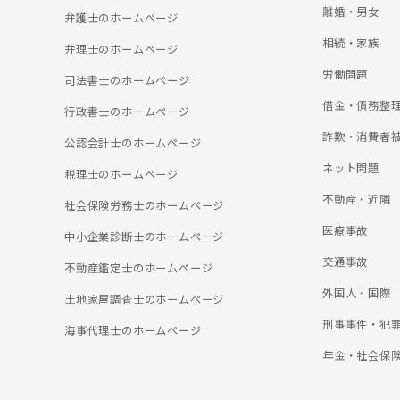
離婚・男女
弁護士のホームぺージ
相続・家族
弁理士のホームぺージ
労働問題
司法書士のホームぺージ
借金・債務整
行政書士のホームぺージ
詐欺・消費者
公認会計士のホームぺージ
ネット問題
税理士のホームぺージ
不動産・近隣
社会保険労務士のホームぺージ
医療事故
中小企業診断士のホームぺージ
交通事故
不動産鑑定士のホームぺージ
外国人・国際
土地家屋調査士のホームぺージ
刑事事件・犯
海事代理士のホームぺージ
年金・社会保