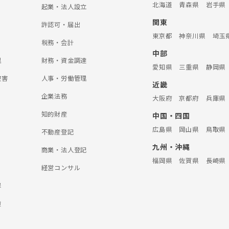
北海道
青森県
岩手県
起業・法人設立
関東
許認可・届出
東京都
神奈川県
埼玉
税務・会計
中部
理
財務・資金調達
愛知県
三重県
静岡県
被害
人事・労働管理
近畿
企業法務
大阪府
京都府
兵庫県
知的財産
中国・四国
広島県
岡山県
鳥取県
不動産登記
九州・沖縄
商業・法人登記
福岡県
佐賀県
長崎県
経営コンサル
罪
険