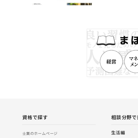
務所を経営してお
安心していただけ
ます。 〇相続手
当事務所は、相続
遺産額の◯%とい
産額の割合で計算
専門家報酬になっ
よりも相続手続き
に重視しておりま
にとって、納得感
ております。 〇
件は迅速対応 当
務所を構えており
屋市役所のサービ
芦屋市内のお客様
ことが可能です。
ップで対応可能 
続した不動産を売
の窓口となり、芦
続きを依頼するこ
を一つの窓口で対
資格で探す
相談分野で
して対応させてい
書士、行政書士、
財産管理マスター
生活編
士業のホームぺージ