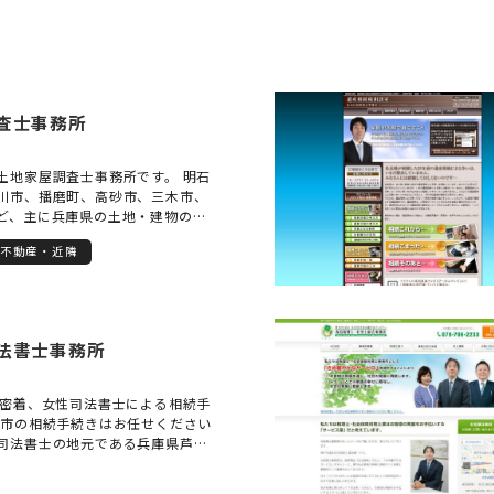
査士事務所
土地家屋調査士事務所です。 明石
川市、播磨町、高砂市、三木市、
ど、主に兵庫県の土地・建物の登
っております。 当事務所は司法書
不動産・近隣
です。 相続した建物が登記されて
増築されていた場合、相続した土
ない場合や土地を相続人間で分割
司法書士と連携してお力添えをい
専門家に相談したらいいか分からな
法書士事務所
ず是非お気軽にご相談ください。
域密着、女性司法書士による相続手
屋市の相続手続きはお任せください
司法書士の地元である兵庫県芦屋
登記等の相続手続きを行っている
す。 地元貢献の想いで司法書士事