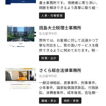
書士事務所です。 依頼者に寄り添い、
張る"あなた"の背中を押させてくださ
問題を解決できるよう真摯に取り組み
い。共に学び、共に成長していただけ
ます。 人事・労務・法務の課題に総合
る方々との出会いを楽しみにしていま
人事・労働管理
的に対応いたします。 電話・メールで
す。
の相談は無料です。 Zoomを利用して
田島大士税理士事務所
オンライン面談にも対応しておりま
す。 土日祝や夜間・早朝でも対応でき
名古屋市中区
る場合がございますので、お気軽にお
弊所では、お客様に対して迅速かつ丁
問合せください。
寧な対応をし、質の高いサービスを提
供できるように努めております。税務
顧問契約は、医療業（医療法人・医
税務・会計
院）のお客様を中心に締結しておりま
す。税務顧問契約以外にも、「自社株
さくら総合法律事務所
対策やM&A支援などの事業承継支援」
「出資持分対策やMS法人設立などの医
名古屋市中区
業経営支援」「相続税申告」「贈与税
一般法律相談、民事事件、刑事事件、
申告や譲渡所得税申告」「資産管理法
少年事件、国家賠償請求訴訟、行政訴
人設立などの相続税対策」に力を入れ
訟、消費者事件、成年後見、会社関
ております。
係、知的財産権、労働事件、仲裁判
離婚・男女
相続・家族
断、遺産相続 その他何なりとご相談下