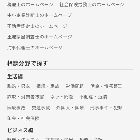
税理士のホームぺージ
社会保険労務士のホームぺージ
中小企業診断士のホームぺージ
不動産鑑定士のホームぺージ
土地家屋調査士のホームぺージ
海事代理士のホームぺージ
相談分野で探す
生活編
離婚・男女
相続・家族
労働問題
借金・債務整理
詐欺・消費者被害
ネット問題
不動産・近隣
医療事故
交通事故
外国人・国際
刑事事件・犯罪
年金・社会保険
ビジネス編
起業・法人設立
許認可・届出
税務・会計