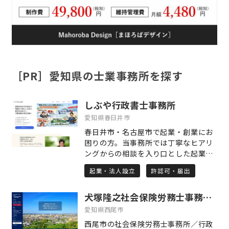
［PR］愛知県の士業事務所を探す
しぶや行政書士事務所
愛知県春日井市
春日井市・名古屋市で起業・創業にお
困りの方。当事務所では丁寧なヒアリ
ングからの相談を入り口とした起業・
創業支援を行っています。事業を起こ
起業・法人設立
許認可・届出
す時、必要な許認可申請と共に資金面
でのサポートを致します。許認可申請
犬塚隆之社会保険労務士事務所／行政書士事務所
でお困りの方いませんか？資金が足り
ないからといって夢を諦めそうになっ
愛知県西尾市
ていませんか？そういった方々はぜひ
西尾市の社会保険労務士事務所／行政
ご相談を。夢のため、目標のために頑