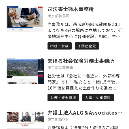
した行政書士が許認可の申請を迅速・
させる申請づくりを心がけています。
司法書士鈴木事務所
確実に取得いたします。 建設業の専門
手続きを進める中で「どうして申請し
的知識があり、業界の慣習を知り、建
東京都練馬区
たいのか」「どんなことで困っている
設業業務に特化した事務所。それが当
のか」という、言葉にしづらいお気持
当事務所は、西武新宿線武蔵関駅北口
事務所の最大の強みです。 デジタル化
ちにも寄り添い、信頼関係を築いて進
より徒歩3分の場所に立地しており、近
推進に伴い、電子申請を活用すること
めることが、単なる事務作業にはない
隣地域を中心に各種登記、相続、生前
により、遠方からのご依頼も承ること
支援の本質だと考えています。 私たち
対策の業務を取り扱っております。 他
が可能になりました。 建設業界にいた
相続・家族
不動産登記
の事務所では、初めてのご相談に際
士業の先生や、不動産会社との連携に
行政書士がご相談を受けます。 同業者
し、まずしっかりと時間をかけてお話
より、お悩み、お困りごとの根本的解
と同じ様に気兼ねなくお問い合わせく
をうかがうことを大切にしています。
まほろ社会保険労務士事務所
決することを目標に活動をさせてもら
ださい。
お一人おひとりのペースを尊重しなが
っております。 手続のメリット、デメ
東京都武蔵野市
ら、オンラインや土日祝、夜間のご相
リットや費用の面についてご理解いた
社労士は『会社に一番近い、外部の専
談にも柔軟に対応しておりますので、
だいたうえで業務を進めさせて頂きま
門家』です！ 私たちと一緒に5年後、
ご都合のよいスタイルで安心してご相
すので安心してご相談下さい。 ※土日
10年後を見据えた土台作りを進めてま
談いただけます。受給が決まることで
祝、夜間対応可能です。（要予約）
いりましょう。 主な業務内容は 〇労働
得られるのは、経済的な安定だけでは
財務・資金調達
人事・労働管理
保険・社会保険の手続き 〇給与計算業
ありません。「これからの人生をどう
務 〇労務相談 〇就業規則の作成・見直
生きていきたいか」という先を見据え
弁護士法人ALG＆Associates 東京オフィス
し 〇確定拠出年金（企業型DC）の導
た前向きな一歩を描いていただけるよ
入支援 〇年金相談・申請の手続き など
東京都新宿区
う、私自身もその一助となれることを
特に、確定拠出年金(企業型DC)の導入
願っています。「相談してよかった」
西新宿駅より徒歩7分！法律のご相談