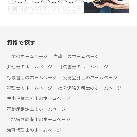
害者や保険会社が横柄で困ってい
広く対応させていただきます。 継続的
る」、「医療過誤の疑いがある」な
なご相談がある場合や、気になる事案
ど、お困りごとがございましたら、ぜ
を抱えておられる場合などは、弁護士
ひ一度、私たち弁護士法人
顧問契約をいただくことが便利でお得
ALG&Associatesへご相談ください。
です。 普段からご相談に応じさせてい
【交通事故】 交通事故事件は、適正な
ただくことで、より的確な事案解決や
慰謝料や、後遺障害の有無といった専
資格で探す
紛争予防などに役立ちます。 会社など
門的な要素が絡みあい、保険会社との
の法人様向けプランはもちろん、個人
交渉においては、訴訟にした場合の結
士業のホームぺージ
弁護士のホームぺージ
様向けのプランもご用意しております
果予測、主治医との協力関係の構築が
ので、お気軽にお問い合わせくださ
弁理士のホームぺージ
司法書士のホームぺージ
重要です。 弁護士法人ALG東京オフィ
い。 まずはお気軽にお電話を。 お待ち
スは、法律の専門家として尽力しつ
しております！
行政書士のホームぺージ
公認会計士のホームぺージ
つ、交通事故被害者の悔しさ、辛さに
寄り添う弁護士事務所であり続けたい
税理士のホームぺージ
社会保険労務士のホームぺージ
と考えています。交通事故に関してお
中小企業診断士のホームぺージ
悩みがあればお気軽にご連絡くださ
い。 【離婚】 一口に離婚事件といって
不動産鑑定士のホームぺージ
も、親権、養育費、面会交流、財産分
与、慰謝料など千差万別です。弁護士
土地家屋調査士のホームぺージ
法人ALG東京オフィスでは、数多の離
海事代理士のホームぺージ
婚事件に携わり、これまでの経験から