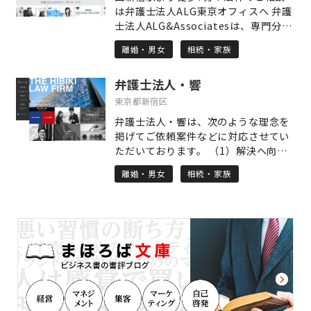
支援に力を入れております。 会社にと
「これで少し安心できる」と思ってい
は弁護士法人ALG東京オフィスへ 弁護
って多くのメリットがございますの
ただけるよう、丁寧で真摯な対応を心
士法人ALG&Associatesは、専門分野
で、詳しくは当事務所ホームページを
からお約束します。
に特化した弁護士が集う「総合病院
ご覧いただき、お気軽にご連絡くださ
離婚・男女
相続・家族
型」の事業スキームと、あらゆるリー
い。
ガルサービスをワンストップで提供で
弁護士法人・響
きる法律事務所を目指して設立されま
した。 多岐に及ぶ様々な法律問題につ
東京都新宿区
いて、集中的に取り組むことができる
弁護士法人・響は、次のような理念を
ように、法律分野ごとに事業部が設け
掲げてご依頼案件などに対応させてい
られており、その分野に特化した弁護
ただいております。 （1）解決へ向け
士が「チーム」となって、お客様のリ
て、迅速かつ粘り強く、あきらめない
ーガルニーズに合致したサービスを提
離婚・男女
相続・家族
こと （2）クライアントに寄り添った
供することに努めています。 また、過
トータルなサービスの提供 （3）各士
去に担当した案件をアーカイブし、弁
業の先生方とのネットワークによる的
護士法人ALG&Associatesに所属する
確な解決 なかでも、法人個人を問わ
弁護士が全員で共有することによっ
ず、相談者様・依頼者様のお話をよく
て、全国どこでも質の高いリーガルサ
聞き、ご要望に沿った的確な解決を提
ービスを提供致します。 「離婚につい
示し実現できるよう心がけています。
て考えている」、「家族が逮捕され
対応できる事案の範囲は、法人様を依
た」、「近く相続問題が起こりそ
頼者とする会社法務一般から、個人様
う」、「交通事故の被害者なのに、加
の相続や離婚などの家事事件まで、幅