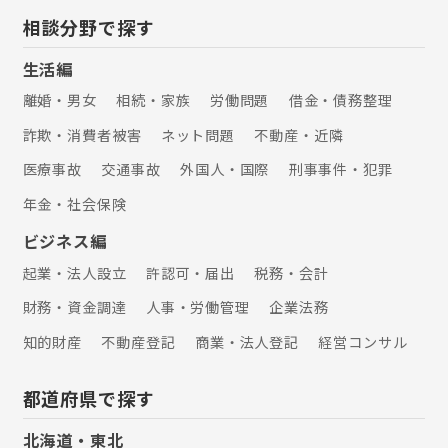
類似する事例を参考に、より適切な対
処方法を考案することができます。 そ
相談分野で探す
の他にも、相続、刑事事件、医療過
誤、企業法務に関するご相談も承って
生活編
おります。 お困りごとがありました
離婚・男女
相続・家族
労働問題
借金・債務整理
ら、弁護士法人ALG東京オフィスへお
気軽にご相談ください。
詐欺・消費者被害
ネット問題
不動産・近隣
医療事故
交通事故
外国人・国際
刑事事件・犯罪
年金・社会保険
ビジネス編
起業・法人設立
許認可・届出
税務・会計
財務・資金調達
人事・労働管理
企業法務
知的財産
不動産登記
商業・法人登記
経営コンサル
都道府県で探す
北海道・東北