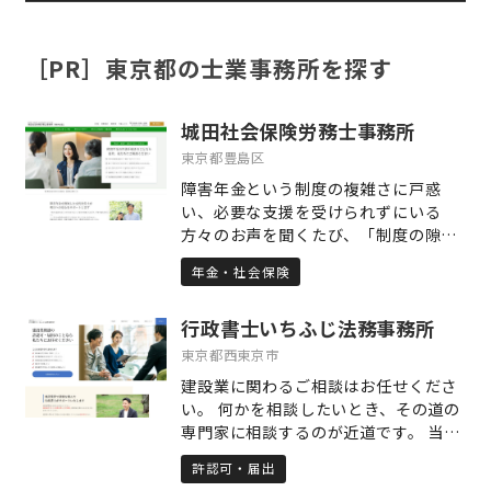
［PR］東京都の士業事務所を探す
城田社会保険労務士事務所
東京都豊島区
障害年金という制度の複雑さに戸惑
い、必要な支援を受けられずにいる
方々のお声を聞くたび、「制度の隙間
に取り残される人をひとりにしない」
年金・社会保険
という想いを新たにしています。障害
年金の申請は、医療と年金という複数
行政書士いちふじ法務事務所
の制度が絡む専門的な手続きであり、
書類やルールに正確に向き合いつつ、
東京都西東京市
心の声を形にすることが求められま
建設業に関わるご相談はお任せくださ
す。だからこそ私は、単に形式に則っ
い。 何かを相談したいとき、その道の
た申請支援にとどまらず、ご相談者お
専門家に相談するのが近道です。 当事
一人おひとりの歩まれてきた道のりと
務所は建設業に特化した業務をしてい
現在の生活に真正面から耳を傾け、そ
許認可・届出
ます。さらに建設業界で多くの経験を
の想いや状況を制度にしっかりと反映