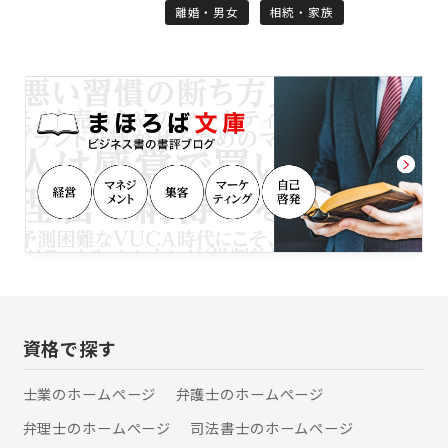
ーガルニーズに合致したサービスを提
離婚・男女
相続・家族
こと （2）クライアントに寄り添った
供することに努めています。 また、過
トータルなサービスの提供 （3）各士
去に担当した案件をアーカイブし、弁
業の先生方とのネットワークによる的
護士法人ALG&Associatesに所属する
確な解決 なかでも、法人個人を問わ
弁護士が全員で共有することによっ
ず、相談者様・依頼者様のお話をよく
て、全国どこでも質の高いリーガルサ
聞き、ご要望に沿った的確な解決を提
ービスを提供致します。 「離婚につい
示し実現できるよう心がけています。
て考えている」、「家族が逮捕され
対応できる事案の範囲は、法人様を依
た」、「近く相続問題が起こりそ
頼者とする会社法務一般から、個人様
う」、「交通事故の被害者なのに、加
の相続や離婚などの家事事件まで、幅
害者や保険会社が横柄で困ってい
広く対応させていただきます。 継続的
る」、「医療過誤の疑いがある」な
なご相談がある場合や、気になる事案
ど、お困りごとがございましたら、ぜ
を抱えておられる場合などは、弁護士
ひ一度、私たち弁護士法人
顧問契約をいただくことが便利でお得
ALG&Associatesへご相談ください。
です。 普段からご相談に応じさせてい
【交通事故】 交通事故事件は、適正な
ただくことで、より的確な事案解決や
慰謝料や、後遺障害の有無といった専
資格で探す
紛争予防などに役立ちます。 会社など
門的な要素が絡みあい、保険会社との
の法人様向けプランはもちろん、個人
交渉においては、訴訟にした場合の結
士業のホームぺージ
弁護士のホームぺージ
様向けのプランもご用意しております
果予測、主治医との協力関係の構築が
ので、お気軽にお問い合わせくださ
弁理士のホームぺージ
司法書士のホームぺージ
重要です。 弁護士法人ALG東京オフィ
い。 まずはお気軽にお電話を。 お待ち