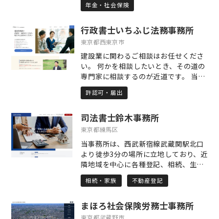
年金・社会保険
という想いを新たにしています。障害
年金の申請は、医療と年金という複数
行政書士いちふじ法務事務所
の制度が絡む専門的な手続きであり、
書類やルールに正確に向き合いつつ、
東京都西東京市
心の声を形にすることが求められま
建設業に関わるご相談はお任せくださ
す。だからこそ私は、単に形式に則っ
い。 何かを相談したいとき、その道の
た申請支援にとどまらず、ご相談者お
専門家に相談するのが近道です。 当事
一人おひとりの歩まれてきた道のりと
務所は建設業に特化した業務をしてい
現在の生活に真正面から耳を傾け、そ
許認可・届出
ます。さらに建設業界で多くの経験を
の想いや状況を制度にしっかりと反映
した行政書士が許認可の申請を迅速・
させる申請づくりを心がけています。
司法書士鈴木事務所
確実に取得いたします。 建設業の専門
手続きを進める中で「どうして申請し
的知識があり、業界の慣習を知り、建
東京都練馬区
たいのか」「どんなことで困っている
設業業務に特化した事務所。それが当
のか」という、言葉にしづらいお気持
当事務所は、西武新宿線武蔵関駅北口
事務所の最大の強みです。 デジタル化
ちにも寄り添い、信頼関係を築いて進
より徒歩3分の場所に立地しており、近
推進に伴い、電子申請を活用すること
めることが、単なる事務作業にはない
隣地域を中心に各種登記、相続、生前
により、遠方からのご依頼も承ること
支援の本質だと考えています。 私たち
対策の業務を取り扱っております。 他
が可能になりました。 建設業界にいた
相続・家族
不動産登記
の事務所では、初めてのご相談に際
士業の先生や、不動産会社との連携に
行政書士がご相談を受けます。 同業者
し、まずしっかりと時間をかけてお話
より、お悩み、お困りごとの根本的解
と同じ様に気兼ねなくお問い合わせく
をうかがうことを大切にしています。
まほろ社会保険労務士事務所
決することを目標に活動をさせてもら
ださい。
お一人おひとりのペースを尊重しなが
っております。 手続のメリット、デメ
東京都武蔵野市