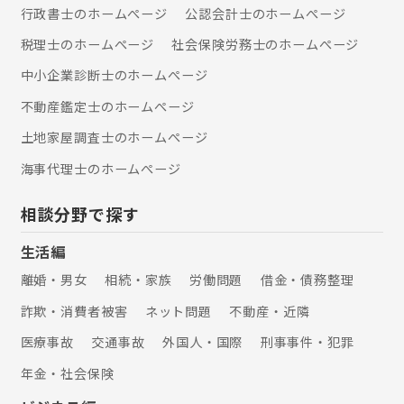
スは、法律の専門家として尽力しつ
しております！
行政書士のホームぺージ
公認会計士のホームぺージ
つ、交通事故被害者の悔しさ、辛さに
寄り添う弁護士事務所であり続けたい
税理士のホームぺージ
社会保険労務士のホームぺージ
と考えています。交通事故に関してお
中小企業診断士のホームぺージ
悩みがあればお気軽にご連絡くださ
い。 【離婚】 一口に離婚事件といって
不動産鑑定士のホームぺージ
も、親権、養育費、面会交流、財産分
与、慰謝料など千差万別です。弁護士
土地家屋調査士のホームぺージ
法人ALG東京オフィスでは、数多の離
海事代理士のホームぺージ
婚事件に携わり、これまでの経験から
類似する事例を参考に、より適切な対
処方法を考案することができます。 そ
相談分野で探す
の他にも、相続、刑事事件、医療過
誤、企業法務に関するご相談も承って
生活編
おります。 お困りごとがありました
離婚・男女
相続・家族
労働問題
借金・債務整理
ら、弁護士法人ALG東京オフィスへお
気軽にご相談ください。
詐欺・消費者被害
ネット問題
不動産・近隣
医療事故
交通事故
外国人・国際
刑事事件・犯罪
年金・社会保険