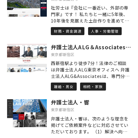
ら、オンラインや土日祝、夜間のご相
リットや費用の面についてご理解いた
社労士は『会社に一番近い、外部の専
談にも柔軟に対応しておりますので、
だいたうえで業務を進めさせて頂きま
門家』です！ 私たちと一緒に5年後、
ご都合のよいスタイルで安心してご相
すので安心してご相談下さい。 ※土日
10年後を見据えた土台作りを進めてま
談いただけます。受給が決まることで
祝、夜間対応可能です。（要予約）
いりましょう。 主な業務内容は 〇労働
得られるのは、経済的な安定だけでは
財務・資金調達
人事・労働管理
保険・社会保険の手続き 〇給与計算業
ありません。「これからの人生をどう
務 〇労務相談 〇就業規則の作成・見直
生きていきたいか」という先を見据え
弁護士法人ALG＆Associates 東京オフィス
し 〇確定拠出年金（企業型DC）の導
た前向きな一歩を描いていただけるよ
入支援 〇年金相談・申請の手続き など
東京都新宿区
う、私自身もその一助となれることを
特に、確定拠出年金(企業型DC)の導入
願っています。「相談してよかった」
西新宿駅より徒歩7分！法律のご相談
支援に力を入れております。 会社にと
「これで少し安心できる」と思ってい
は弁護士法人ALG東京オフィスへ 弁護
って多くのメリットがございますの
ただけるよう、丁寧で真摯な対応を心
士法人ALG&Associatesは、専門分野
で、詳しくは当事務所ホームページを
からお約束します。
に特化した弁護士が集う「総合病院
ご覧いただき、お気軽にご連絡くださ
離婚・男女
相続・家族
型」の事業スキームと、あらゆるリー
い。
ガルサービスをワンストップで提供で
弁護士法人・響
きる法律事務所を目指して設立されま
した。 多岐に及ぶ様々な法律問題につ
東京都新宿区
いて、集中的に取り組むことができる
弁護士法人・響は、次のような理念を
ように、法律分野ごとに事業部が設け
掲げてご依頼案件などに対応させてい
られており、その分野に特化した弁護
ただいております。 （1）解決へ向け
士が「チーム」となって、お客様のリ
て、迅速かつ粘り強く、あきらめない