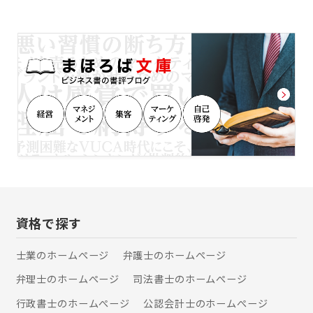
定にしておりません。 遺産額の割合で
携専門家とともにワンストップ・サー
計算すると、お客様によっては高額な
ビスを提供しています。 「困ったこと
専門家報酬になってしまうこともある
は何でも相談」してくださいね。
ため、遺産額よりも相続手続きの難易
度や工程数を報酬決定の際に重視して
おります。 常に、ご依頼いただくお客
様にとって、納得感のある報酬設定を
するよう心がけております。 〇事務所
立地を活かし、芦屋市内の案件は迅速
対応 当事務所は、芦屋市の主要エリア
に事務所を構えております。近隣に銀
行、信託銀行、芦屋市役所のサービス
センターや郵便局があるため、芦屋市
内のお客様に対して、迅速に初動対応
をとることが可能です。 〇他の専門家
と連携してワンストップで対応可能 相
資格で探す
続税申告が必要である場合や、相続し
た不動産を売却したい場合、当事務所
士業のホームぺージ
弁護士のホームぺージ
がお客様の窓口となり、芦屋市内の税
弁理士のホームぺージ
司法書士のホームぺージ
理士や不動産会社に手続きを依頼する
ことが可能です。必要な相続手続きを
行政書士のホームぺージ
公認会計士のホームぺージ
一つの窓口で対応できるよう、各種専