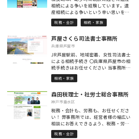
地を相続人間で分割したい場合など、
相続による争いを経験しています。遺
司法書士と連携してお力添えをいたし
産相続による争いという辛い思いをみ
ます。 どの専門家に相談したらいいか
なさまには経験してもらいたくはあり
分からない時も、悩みすぎず是非お気
税務・会計
相続・家族
ません。このような遺産相続による争
軽にご相談ください。
いを一つでも少なくすること、それが
芦屋さくら司法書士事務所
私長嶋の使命だと考えています。
兵庫県芦屋市
JR芦屋駅前、地域密着、女性司法書士
による相続手続き 〇兵庫県芦屋市の相
続手続きはお任せください 当事務所
は、代表司法書士の地元である兵庫県
相続・家族
芦屋市に密着して相続登記等の相続手
続きを行っている司法書士事務所で
森田税理士・社労士総合事務所
す。 地元貢献の想いで司法書士事務所
を経営しており、どなたでも気軽に相
神戸市垂水区
談でき、安心していただける司法書士
税務・会計も、労務も、お任せくださ
事務所を目指しております。 〇相続手
い！ 弊事務所では、経営者様の幅広い
続き内容に応じた、適切な価格設定 当
相談にお答えできるよう、税務・労
事務所は、相続手続きの専門家報酬で
務・会計業務を中心に、節税から借入
よくある、遺産額の◯%という報酬規
税務・会計
相談、就業規則見直しまで、豊富な提