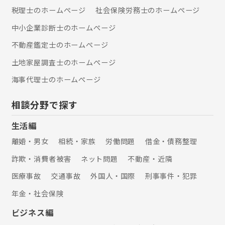
門家と連携して対応させていただきま
税理士のホームぺージ
社会保険労務士のホームぺージ
す。 【保有資格等】 司法書士、行政書
中小企業診断士のホームぺージ
士、AFP （一社）日本財産管理協会
財産管理マスター （一社）リーガルサ
不動産鑑定士のホームぺージ
ポート 会員
土地家屋調査士のホームぺージ
海事代理士のホームぺージ
相談分野で探す
生活編
離婚・男女
相続・家族
労働問題
借金・債務整理
詐欺・消費者被害
ネット問題
不動産・近隣
医療事故
交通事故
外国人・国際
刑事事件・犯罪
年金・社会保険
ビジネス編