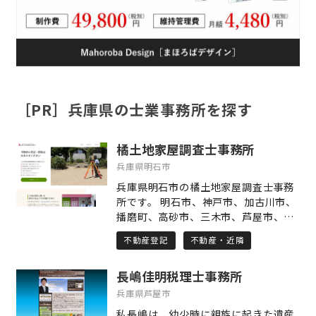
［PR］兵庫県の士業事務所を探す
橘土地家屋調査士事務所
兵庫県明石市
兵庫県明石市の橘土地家屋調査士事務
所です。 明石市、神戸市、加古川市、
播磨町、高砂市、三木市、芦屋市、西
宮市など、主に兵庫県の土地・建物の
不動産登記
不動産・近隣
登記・測量業務を行っております。 当
事務所は司法書士との合同事務所で
長嶋佳明税理士事務所
す。 相続した建物が登記されていなか
った場合や増築されていた場合、相続
兵庫県芦屋市
した土地の境界が分からない場合や土
私長嶋は、幼少時に親族に起きた遺産