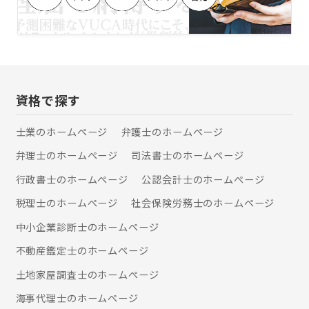
律相談・着手金は無料です。 ※中小企
ださい。
業法務、初回30分相談料無料です。 ※
刑事事件に関する法律相談、初回30分
無料です。(身柄拘束されている場合の
み)
資格で探す
士業のホームぺージ
弁護士のホームぺージ
弁理士のホームぺージ
司法書士のホームぺージ
行政書士のホームぺージ
公認会計士のホームぺージ
税理士のホームぺージ
社会保険労務士のホームぺージ
中小企業診断士のホームぺージ
不動産鑑定士のホームぺージ
土地家屋調査士のホームぺージ
海事代理士のホームぺージ