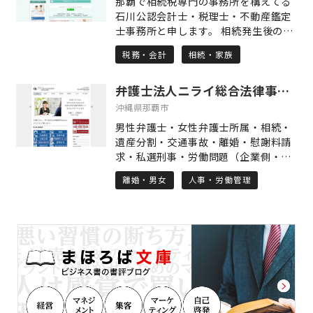
那覇で相続税専門の事務所を構えてる
できるだけかみくだき、わかりやすく
「終活」にまつわる広範囲な法務サー
石川公認会計士・税理士・不動産鑑定
丁寧にご説明しながら、依頼人の思い
ビスです。終活や高齢者のサポートに
士事務所と申します。 相続発生後の相
に寄り添ったサポートを心がけていま
ついては、「単なる事後対応」ではな
続税申告はもちろん、相続発生前の相
す。 一人で悩まず、まずは気軽にご相
税務・会計
相続・家族
く、「何か起こる前」に備えることの
続税対策も得意にしております。 節税
談ください。「相談してよかった」と
重要性を重視し、ご本人の意思やご家
だけではなく、争族にならない為の遺
思っていただけるよう、誠意をもって
族の将来を見据えたサービスを提供し
弁護士法人ニライ総合法律事務所
言書作成や民事信託の活用、生命保険
対応いたします。 地域の皆さまにとっ
ています。 まかせる行政書士事務所の
や生前贈与に関するご相談も対応可能
沖縄県那覇市
て、信頼できる身近な法律家でありた
特徴は、その身近さと柔軟性にありま
です。 以前沖縄タイムス紙で開業を取
いと願っています。
男性弁護士・女性弁護士所属・相続・
す。事務所は沖縄・那覇市にあり、ま
り上げられたこともありご存知の方も
遺産分割・交通事故・離婚・慰謝料請
るで知人の家を訪ねるような気軽さで
いらっしゃるかと思いますが、当事務
求・私選刑事・労働問題（企業側・労
相談できる環境を整えております。ま
所の特徴として（当たり前ですが）事
働者側）中小企業顧問・建築紛争・医
た、ご事情によってはご自宅への出張
前に見積もりを提示させて頂くシステ
離婚・男女
人事・労働管理
療法務・取り扱い事務所。依頼者の立
相談にも対応可能で、ご高齢の方や遠
ムを採用しており、後から高額な追加
場に立った親切・丁寧な対応を心がけ
方のご家族にとっても、安心してご依
報酬や成功報酬の請求はいたしませ
ています。 2009年沖縄にて開業以来
頼いただけるよう配慮されています。
ん。 分かり易さNo.1！顧客満足度
相談件数1000件超、刑事100件超、民
親身に事情をお聞きし、ご家族の負担
No.1！の所長が直接対応いたしますの
事300件超取り扱い。弁護士4名所属の
を軽くし、ご本人の意思を適切に形に
で、安心してご相談ください。
沖縄の総合法律事務所です。 沖縄弁護
残す。そんな想いをもって、依頼者の
士会所属・相談料30分5400円（税
立場に立ったきめ細やかな対応をお約
込） お電話にてご予約ください。 ※
束します。沖縄で相続や終活をご検討
交通事故（物損事故除く）に関する法
中の皆さま、まずはお気軽にご相談く