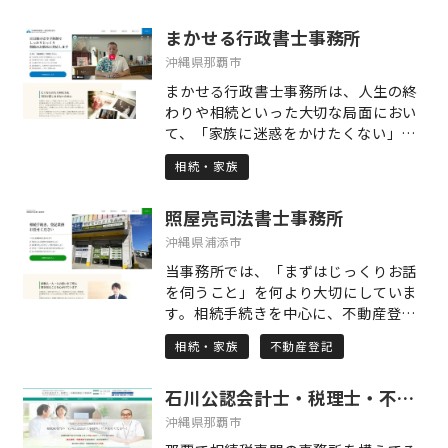
まかせる行政書士事務所
沖縄県那覇市
まかせる行政書士事務所は、人生の終
わりや相続といった大切な局面におい
て、「家族に迷惑をかけたくない」
「自分の意思をしっかり残したい」と
相続・家族
いう思いを持つ皆さまのために、さま
ざまな法務サービスをワンストップで
照屋亮司法書士事務所
サポートする信頼のパートナーです。
代表の松岡巧は、長年の刑事経験と、
沖縄県浦添市
フットワークの軽さを活かして、依頼
当事務所では、「まずはじっくりお話
者ひとりひとりの事情を丁寧に伺い、
を伺うこと」を何より大切にしていま
第三者的な視点と豊富な法的知識をも
す。相続手続きを中心に、不動産登
って、最善の解決策をご提案いたしま
記・法人登記、債務整理、裁判書類作
す。 当事務所の主な業務内容は、相続
相続・家族
不動産登記
成、さらには簡易裁判所での訴訟代理
手続き、遺言書の作成・遺言の執行、
まで、幅広いご相談に対応しておりま
相続人・相続財産の調査、遺産分割協
石川公認会計士・税理士・不動産鑑定士事務所
す。 法律の手続きは、多くの方にとっ
議書の作成、死後事務サポート、認知
て馴染みのないものかもしれません。
沖縄県那覇市
症対策（後見・家族信託等）、エンデ
だからこそ、私たちは専門的な言葉を
ィングノートの作成など、「相続」