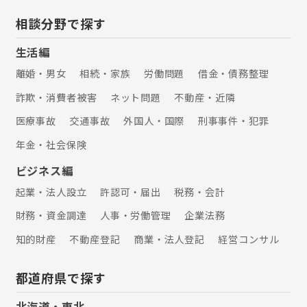
相談分野で探す
生活編
離婚・男女
相続・家族
労働問題
借金・債務整理
詐欺・消費者被害
ネット問題
不動産・近隣
医療事故
交通事故
外国人・国際
刑事事件・犯罪
年金・社会保険
ビジネス編
起業・法人設立
許認可・届出
税務・会計
財務・資金調達
人事・労働管理
企業法務
知的財産
不動産登記
商業・法人登記
経営コンサル
都道府県で探す
北海道・東北