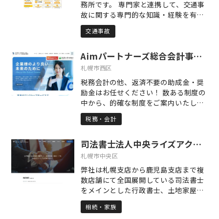
務所です。 専門家と連携して、交通事
業の開業をお考えの方は是非ご相談下
故に関する専門的な知識・経験を有す
さい！上記業務以外でもなにかお困り
る弁護士が事件を担当致します。 依頼
ごとがありましたら、初回相談料無料
交通事故
者の方の話をとにかく良く聞くことを
とさせていただいておりますのでお気
モットーにしております。 お気軽にご
軽にご連絡下さい！
Aimパートナーズ総合会計事務所
相談下さい。
札幌市西区
税務会計の他、返済不要の助成金・奨
励金はお任せください！ 数ある制度の
中から、的確な制度をご案内いたしま
す。 また、経験豊富なスタッフが、御
税務・会計
社のリスク（税務、労務、経営、コス
トダウン等）を調査し、事業活動を円
司法書士法人中央ライズアクロス
滑に進められるお手伝いをいたしま
す。 もちろん、助成金・奨励金の他、
札幌市中央区
就業規則・給与計算・記帳代行・労務
弊社は札幌支店から鹿児島支店まで複
事務手続きもお手伝いしております。
数店舗にて全国展開している司法書士
相談は無料ですので、お気軽にご連絡
をメインとした行政書士、土地家屋調
ください。
査士の士業グループです。札幌支店は
相続・家族
平成31年3月に支店開設し、現在、司