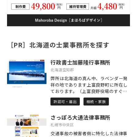
［PR］北海道の士業事務所を探す
行政書士加藤隆行事務所
北海道空知郡
弊所は北海道の真ん中、ラベンダー発
祥の地であります上富良野町に所在し
ております。（上富良野役場のすぐ向
いです。）主な取扱業務は、相続手続
許認可・届出
相続・家族
業務や建設業許可申請（決算・分析・
経審なども取扱っております。）、そ
さっぽろ大通法律事務所
のほか最近この地方では、インバウン
ドの増加に伴って人気になっておりま
札幌市中央区
す民泊業の設立サポートなどを行って
交通事故の被害者側に特化した法律事
おります。美瑛・富良野地方で民泊事