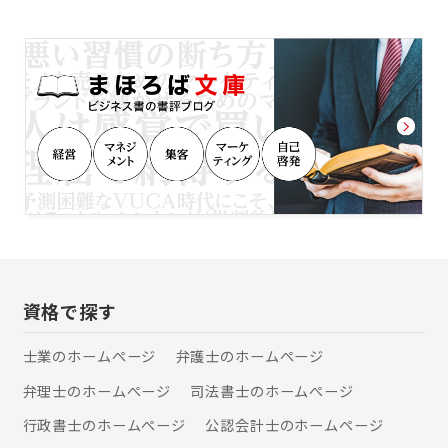
法書士が多数在籍し、スタッフの経歴
も法務局、金融機関、不動産会社、他
士業事務所を経験するなど多数在籍し
ております。チームワークの良さには
定評があり、いつも賑やかで笑いが絶
えない職場です。常に新しいことにチ
ャレンジしております。 札幌支店は、
生前対策・相続登記を得意としてお
り、複数の金融機関や不動産会社と業
務提携しており、紹介を通し相談にの
っております。相続手続きも平均して1
～2か月で業務完了させるなどスピー
ディーかつ相場より価格も安いです。
立地も地下鉄大通駅から徒歩3分、札
幌駅から徒歩7分と来所し易い場所に
資格で探す
あります。 初回何時間でも相談料無料
で対応しております。 土日祝は事前予
士業のホームぺージ
弁護士のホームぺージ
約の有る方のみ受付しております。
弁理士のホームぺージ
司法書士のホームぺージ
行政書士のホームぺージ
公認会計士のホームぺージ