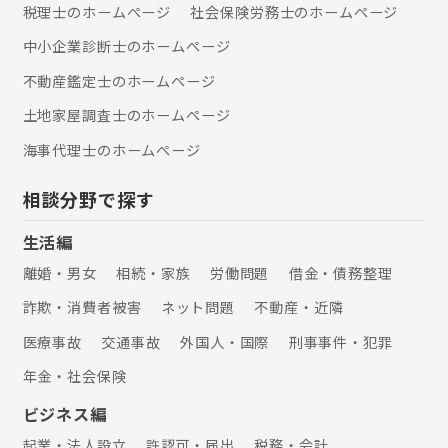
税理士のホームぺージ
社会保険労務士のホームぺージ
中小企業診断士のホームぺージ
不動産鑑定士のホームぺージ
土地家屋調査士のホームぺージ
海事代理士のホームぺージ
相談分野で探す
生活編
離婚・男女
相続・家族
労働問題
借金・債務整理
詐欺・消費者被害
ネット問題
不動産・近隣
医療事故
交通事故
外国人・国際
刑事事件・犯罪
年金・社会保険
ビジネス編
起業・法人設立
許認可・届出
税務・会計