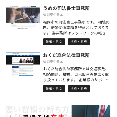
ど様々な課題に対し、自分の強みであ
うめの司法書士事務所
るITと会計の知識を活かして支援。
「経営をシンプルに」をスローガンに
福岡市中央区
経営改善に取り組む。 取得資格 中小企
福岡市の司法書士事務所です。 相続問
業診断士、1級販売士、2級ファイナン
題、離婚関係業務を得意としておりま
シャル・プランニング技能士 業務案内
す。 当事務所はフットワークの軽さを
□IT導入/DX推進 バックオフィス（経
1番大事にしていますので、事務所まで
理/人事/総務/法務/経営企画/）支援
離婚・男女
相続・家族
ご相談にお越しになるのが難しい方に
クラウド会計導入支援、ペーパーレス
は、こちらからお話を伺いに参りま
化支援、チャットツール導入、
おくだ総合法律事務所
す。福岡市内であれば交通費も無料で
Google Workspace導入支援、
伺います。 また、初回相談は無料でお
福岡市中央区
Microsoft 365導入支援、基幹システ
話を伺います。 福岡市内の相続登記な
ムの導入支援、勤怠管理ツール導入支
おくだ総合法律事務所では交通事故、
らば「相続おまかせパック」をご用意
援、給与・経費精算ツール導入支援
相続問題、離婚、自己破産等幅広く取
しており、これに関しては業界最安値
IT導入社内研修。経理や人事、総務な
り扱っております。 企業様のサポート
を目指した料金設定とさせて頂いてお
どの業務を効率化し、経営者が本業に
も行っておりますので、お困りのこと
ります！ その他の業務もご相談頂けば
離婚・男女
相続・家族
集中できるようサポートするサービス
がございましたら、是非ご相談くださ
承れるものもございますので、詳しく
です。これにより、コスト削減や業務
い。 【弁護士 奥田貫介 プロフィー
はホームページをご覧下さい。 ご相談
のスピードアップが実現でき、組織全
ル】 修猷館高校 京都大学法学部 卒
お待ちしております。
体の生産性向上を目指します。 □管理
司法修習50期
会計 会計情報活用 経営分析、利益管