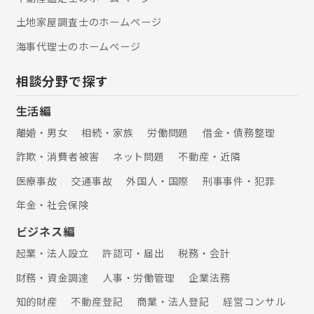
金額750万～8,000万 3.事業承継補助
土地家屋調査士のホームぺージ
金 中小企業の後継者が事業承継を行う
際の経営改善や新事業展開に必要な費
海事代理士のホームぺージ
用を支援します。円滑な事業承継を促
進するための補助金です。 補助金額
相談分野で探す
600万～800万 4.持続化補助金 小規模
事業者が販路拡大や生産性向上を行う
生活編
際の取り組みを支援します。 販売促進
や店舗改装、小規模な機械装置などが
離婚・男女
相続・家族
労働問題
借金・債務整理
対象です。 補助金額50万～200万
詐欺・消費者被害
ネット問題
不動産・近隣
医療事故
交通事故
外国人・国際
刑事事件・犯罪
年金・社会保険
ビジネス編
起業・法人設立
許認可・届出
税務・会計
財務・資金調達
人事・労働管理
企業法務
知的財産
不動産登記
商業・法人登記
経営コンサル