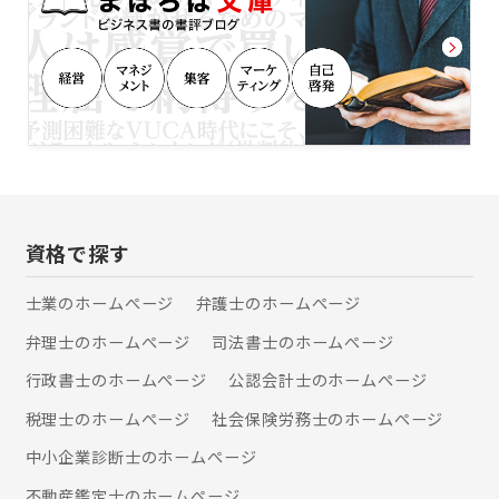
理、予実管理、原価管理、資金繰り管
理、 部門別損益管理、取引先別、商品
別損益管理。 リアルタイムデータを活
用してタイムリーな意思決定ができる
ようになります。次に、具体的な数値
に基づいた客観的な目標設定が可能に
なり、企業全体で一貫した目標に向か
って進めます。最後に、情報共有が進
むことで組織内コミュニケーションが
強化され、部門間の連携が深まり、パ
フォーマンス向上に貢献します。 □補
資格で探す
助金申請 1.新事業進出補助金 企業の成
長・拡大に向けた新事業への挑戦を行
士業のホームぺージ
弁護士のホームぺージ
う中小企業を支援するための補助金で
す。新市場・高付加価値事業への進出
弁理士のホームぺージ
司法書士のホームぺージ
にかかる設備投資をサポートします。
補助金額1,500万～5,000万 2.ものづく
行政書士のホームぺージ
公認会計士のホームぺージ
り補助金 中小企業が新しい技術や製品
税理士のホームぺージ
社会保険労務士のホームぺージ
開発、生産プロセス等の省力化を通じ
て生産性向上を図るための補助金で
中小企業診断士のホームぺージ
す。設備投資やシステム導入などの取
り組みに対して支援を行います。 補助
不動産鑑定士のホームぺージ