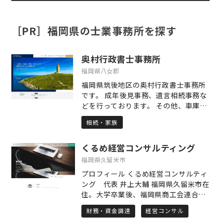
［PR］福岡県の士業事務所を探す
奥村行政書士事務所
福岡県八女郡
福岡県筑後地区の奥村行政書士事務所
です。 成年後見事務、遺言相続事務な
どを行っております。 その他、車庫証
明、自動車登録も取り扱っています。
相続・家族
地域の皆様に寄り添い、丁寧かつ迅速
な対応を心がけております。 「誠実」
くるめ経営コンサルティング
「確実」「迅速」、 略して「SKG48」
を旨として頑張って参ります。 他士業
福岡県久留米市
の皆様からのお問合せお待ちしており
プロフィール くるめ経営コンサルティ
ます。 どうぞ宜しくお願い申し上げま
ング 代表 井上大輔 福岡県久留米市在
す。
住。大学卒業後、福岡県商工会連合会
に勤務。中小企業支援に20年間従事す
財務・資金調達
経営コンサル
る。 販路開拓、資金繰り、人材育成な