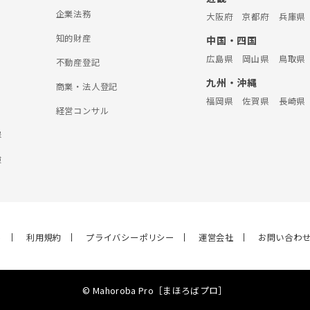
企業法務
大阪府
京都府
兵庫県
知的財産
中国・四国
広島県
岡山県
鳥取県
不動産登記
九州・沖縄
商業・法人登記
福岡県
佐賀県
長崎県
経営コンサル
罪
険
ら
利用規約
プライバシーポリシー
運営会社
お問い合わ
© Mahoroba Pro［まほろばプロ］