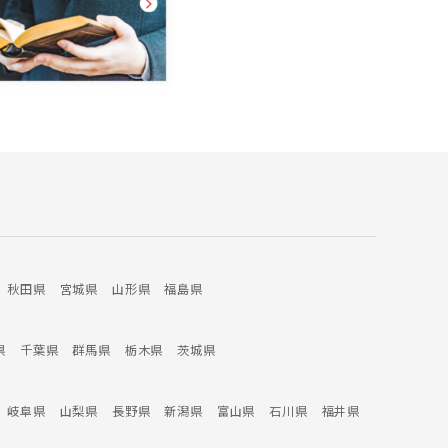
単に権利化できるかできないか、ということだけで
はなく、ビジネスプランを相談できる身近なブレー
ン、皆様方のマイ（MAI）知財部として何でもお気軽
にご相談ください。 MAI国際知的財産事務所 所長弁
理士 池田 抄太郎
秋田県
宮城県
山形県
福島県
県
千葉県
群馬県
栃木県
茨城県
岐阜県
山梨県
長野県
新潟県
富山県
石川県
福井県