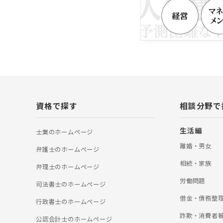
け、自身で開発し
す「いかがわ式求
き寄せる「いかが
者だけでなく、求
人事担当者から、
たがその視点はな
講料の価値がある」
年10月には社労
式」ハローワーク
PSRnetwor
ている。
資格で探す
相談分野で
生活編
士業のホームぺージ
離婚・男女
弁護士のホームぺージ
相続・家族
弁理士のホームぺージ
労働問題
司法書士のホームぺージ
借金・債務整
行政書士のホームぺージ
詐欺・消費者
公認会計士のホームぺージ