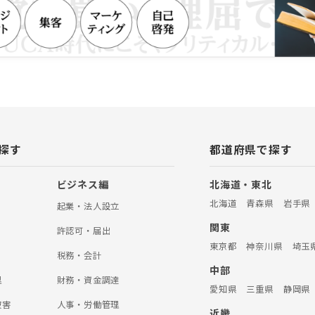
た、他社と圧倒的な微差を作り出
人票929シート」や欲しい人材を引
わ式ヒアリングシート」は、経営
人票作成の実務に関わる社労士や
「今までずっと求人票を書いてき
かった」「このシートだけで、受
など高い評価を得ている。 2017
士向けのセミナーDVD『「いかがわ
求人票の作り方』（発売元：
k）を発売し、現在も異例の販売を続け
探す
都道府県で探す
ビジネス編
北海道・東北
北海道
青森県
岩手県
起業・法人設立
関東
許認可・届出
東京都
神奈川県
埼玉
税務・会計
中部
理
財務・資金調達
愛知県
三重県
静岡県
被害
人事・労働管理
近畿