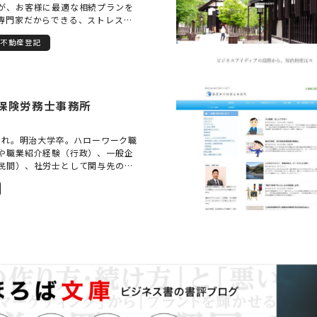
が、お客様に最適な相続プランを
専門家だからできる、ストレスフ
◎24時間ネット予約受付中！ ◎無
不動産登記
21時まで対応 ◎zoom等アプリ
談に対応 ◎料金体系・見積り例は
 ◎土日・出張での相談も気軽にお
い 【対応業務】 戸籍収集、遺産分
動産登記、銀行手続、遺産整理、
保険労務士事務所
遺言原案作成、遺言執行、相続放
他商業登記など…
生まれ。明治大学卒。ハローワーク職
や職業紹介経験（行政）、一般企
民間）、社労士として関与先の採
家）を生かした、求人票作成支援
ローワークの徹底活用について定
一のハローワーク求人専門社労士
理士会や金融機関、商工会議所、
、名古屋税理士会や兵庫県社会保
めとする民間企業・各種支援団体
ナー・研修の実績多数。 現在は、
屋・岡山・岐阜など全国各地で同
も講演・セミナー・研修を開催し
。顧問社労士を抱える企業からの
るスポット業務も多数依頼を受