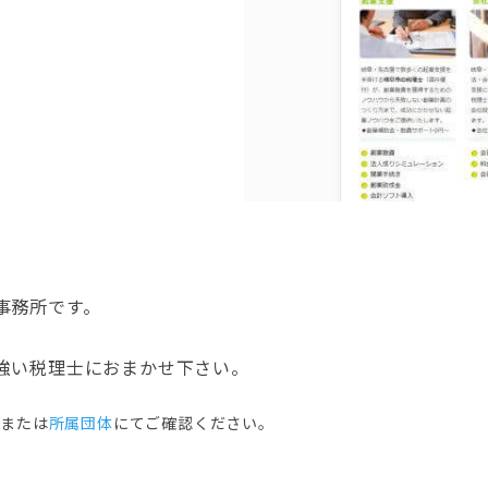
事務所です。
強い税理士におまかせ下さい。
ジまたは
所属団体
にてご確認ください。