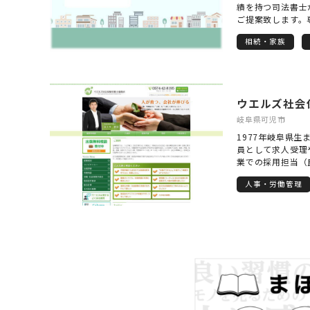
績を持つ司法書士
ご提案致します。
リーの手続きを。 
相続・家族
料相談・見積は平日
でのオンライン相
ホームページで！
問い合わせくださ
割協議書作成、不
ウエルズ社会
空き家対策支援、
棄サポート、その
岐阜県可児市
1977年岐阜県
員として求人受理
業での採用担当（
用支援経験（専門
人事・労働管理
をはじめとするハ
評があり、日本唯
として、名古屋税
地域産業支援機関
険労務士会をはじ
向けの講演・セミ
東京・大阪・名古
業の社労士向けに
て好評を得ている
求人票作成にかか