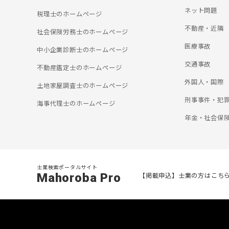
ネット問題
税理士のホームぺージ
不動産・近隣
社会保険労務士のホームぺージ
医療事故
中小企業診断士のホームぺージ
交通事故
不動産鑑定士のホームぺージ
外国人・国際
土地家屋調査士のホームぺージ
刑事事件・犯
海事代理士のホームぺージ
年金・社会保
士業検索ポータルサイト
Mahoroba Pro
【掲載申込】士業の方はこち