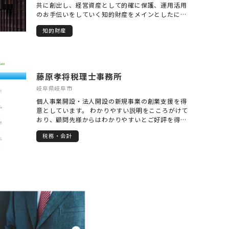
共に創出し、経営資産として的確に保護、運用活用
のお手伝いをしていく知的財産をメインとしたに関
連 するコンサルティング型知財ファームです。 「知
知的財産
財」といえば「特許出願」「権利化」する段階にフ
ォーカスしてとほぼイコールの意味で使われること
が多くており、一般的にもはそのように浸透してい
るのではないでしょうか。 しかし、知財がカバーす
る技術やノウハウ、ブランド、デザイン、表現能力
藤原孝将税理士事務所
などの無形資産は人間の知的活動に端を発していま
す。 であるならば、経営の中で生まれるアイディア
岐阜県岐阜市
段階から知財活用、知財戦略は考えるべきでしょ
個人事業開設・法人開設の新規事業の創業支援を得
う。 権利化と利益、法律とビジネスがクロスする知
意としています。 わかりやすい説明をこころがけて
財をきっかけに、「市場のニーズ」「自社の強みを
おり、顧問先様からはわかりやすいとご好評を得て
活かした必要な権利は何か」「どういうビジネスが
おります。 打合せ等の貴社の担当を税理士が直接行
やりたいのか」「自分たちの強い土俵で闘えるの
税務・会計
うことで、責任をもったサポート体制をいたしてお
か」などを戦略的に考えることができるのです。 こ
ります。 【主なサポート内容】 ・所得税、法人税等
のように私たちは、アイディア段階から事業展開ま
各種申告書作成 ・創業支援・経営計画 ・資金繰り相
でクライアント経営者の皆様に伴走することで、経
談 ・保険相談
営課題の本質を見極め、悩みや課題の解決がをでき
ると確信しています。 また「権利化」のに至る調
査・手続き業務だけではなく、様々な専門家や機関
と連携して、ビジネスアイディアの創出やプランニ
ング、起業に必要な手続き、販路の紹介などのサー
ビスも提供しています。 知財に掛けられる労力と費
用は、当然ながらどんなクライアントも有限です。