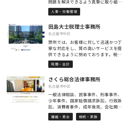
問題を解決できるよう真摯に取り組み
い。共に学び、共に成長していただけ
ます。 人事・労務・法務の課題に総合
る方々との出会いを楽しみにしていま
人事・労働管理
的に対応いたします。 電話・メールで
す。
の相談は無料です。 Zoomを利用して
田島大士税理士事務所
オンライン面談にも対応しておりま
す。 土日祝や夜間・早朝でも対応でき
名古屋市中区
る場合がございますので、お気軽にお
弊所では、お客様に対して迅速かつ丁
問合せください。
寧な対応をし、質の高いサービスを提
供できるように努めております。税務
顧問契約は、医療業（医療法人・医
税務・会計
院）のお客様を中心に締結しておりま
す。税務顧問契約以外にも、「自社株
さくら総合法律事務所
対策やM&A支援などの事業承継支援」
「出資持分対策やMS法人設立などの医
名古屋市中区
業経営支援」「相続税申告」「贈与税
一般法律相談、民事事件、刑事事件、
申告や譲渡所得税申告」「資産管理法
少年事件、国家賠償請求訴訟、行政訴
人設立などの相続税対策」に力を入れ
訟、消費者事件、成年後見、会社関
ております。
係、知的財産権、労働事件、仲裁判
離婚・男女
相続・家族
断、遺産相続 その他何なりとご相談下
さい。 経験豊富な弁護士があなたの不