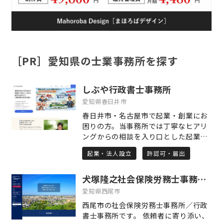
［PR］愛知県の士業事務所を探す
しぶや行政書士事務所
愛知県春日井市
春日井市・名古屋市で起業・創業にお
困りの方。当事務所では丁寧なヒアリ
ングからの相談を入り口とした起業・
創業支援を行っています。事業を起こ
起業・法人設立
許認可・届出
す時、必要な許認可申請と共に資金面
でのサポートを致します。許認可申請
犬塚隆之社会保険労務士事務所／行政書士事務所
でお困りの方いませんか？資金が足り
ないからといって夢を諦めそうになっ
愛知県西尾市
ていませんか？そういった方々はぜひ
西尾市の社会保険労務士事務所／行政
ご相談を。夢のため、目標のために頑
書士事務所です。 依頼者に寄り添い、
張る"あなた"の背中を押させてくださ