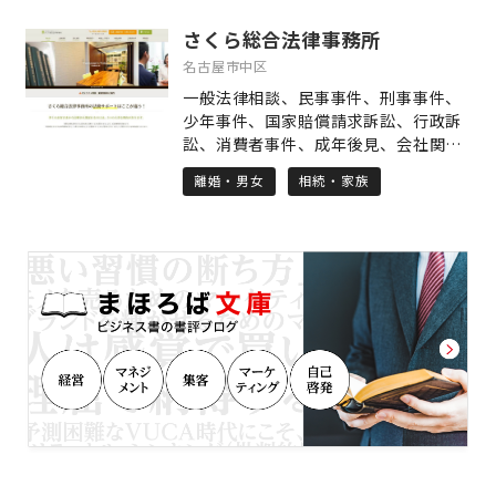
す。税務顧問契約以外にも、「自社株
さくら総合法律事務所
対策やM&A支援などの事業承継支援」
「出資持分対策やMS法人設立などの医
名古屋市中区
業経営支援」「相続税申告」「贈与税
一般法律相談、民事事件、刑事事件、
申告や譲渡所得税申告」「資産管理法
少年事件、国家賠償請求訴訟、行政訴
人設立などの相続税対策」に力を入れ
訟、消費者事件、成年後見、会社関
ております。
係、知的財産権、労働事件、仲裁判
離婚・男女
相続・家族
断、遺産相続 その他何なりとご相談下
さい。 経験豊富な弁護士があなたの不
安を少しでも和らげられるよう、納得
できる解決が得られるよう、事件に取
り組みます。