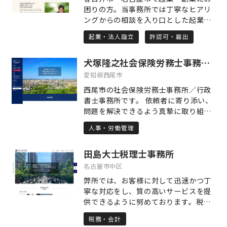
困りの方。当事務所では丁寧なヒアリ
ングからの相談を入り口とした起業・
創業支援を行っています。事業を起こ
起業・法人設立
許認可・届出
す時、必要な許認可申請と共に資金面
でのサポートを致します。許認可申請
犬塚隆之社会保険労務士事務所／行政書士事務所
でお困りの方いませんか？資金が足り
ないからといって夢を諦めそうになっ
愛知県西尾市
ていませんか？そういった方々はぜひ
西尾市の社会保険労務士事務所／行政
ご相談を。夢のため、目標のために頑
書士事務所です。 依頼者に寄り添い、
張る"あなた"の背中を押させてくださ
問題を解決できるよう真摯に取り組み
い。共に学び、共に成長していただけ
ます。 人事・労務・法務の課題に総合
る方々との出会いを楽しみにしていま
人事・労働管理
的に対応いたします。 電話・メールで
す。
の相談は無料です。 Zoomを利用して
田島大士税理士事務所
オンライン面談にも対応しておりま
す。 土日祝や夜間・早朝でも対応でき
名古屋市中区
る場合がございますので、お気軽にお
弊所では、お客様に対して迅速かつ丁
問合せください。
寧な対応をし、質の高いサービスを提
供できるように努めております。税務
顧問契約は、医療業（医療法人・医
税務・会計
院）のお客様を中心に締結しておりま