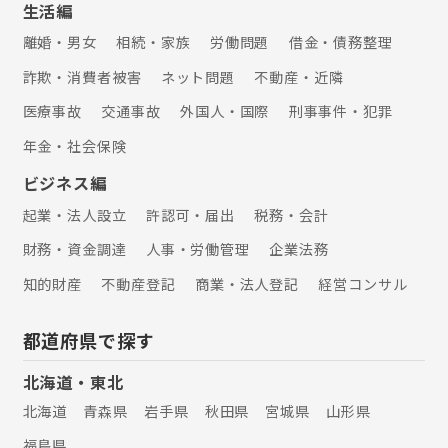
誤、企業法務に関するご相談も承って
生活編
おります。 お困りごとがありました
離婚・男女
相続・家族
労働問題
借金・債務整理
ら、弁護士法人ALG東京オフィスへお
気軽にご相談ください。
詐欺・消費者被害
ネット問題
不動産・近隣
医療事故
交通事故
外国人・国際
刑事事件・犯罪
年金・社会保険
ビジネス編
起業・法人設立
許認可・届出
税務・会計
財務・資金調達
人事・労働管理
企業法務
知的財産
不動産登記
商業・法人登記
経営コンサル
都道府県で探す
北海道・東北
北海道
青森県
岩手県
秋田県
宮城県
山形県
福島県