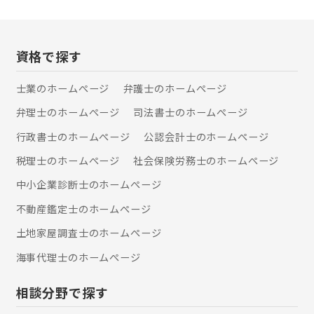
を抱えておられる場合などは、弁護士
ひ一度、私たち弁護士法人
顧問契約をいただくことが便利でお得
ALG&Associatesへご相談ください。
です。 普段からご相談に応じさせてい
【交通事故】 交通事故事件は、適正な
ただくことで、より的確な事案解決や
慰謝料や、後遺障害の有無といった専
資格で探す
紛争予防などに役立ちます。 会社など
門的な要素が絡みあい、保険会社との
の法人様向けプランはもちろん、個人
交渉においては、訴訟にした場合の結
士業のホームぺージ
弁護士のホームぺージ
様向けのプランもご用意しております
果予測、主治医との協力関係の構築が
ので、お気軽にお問い合わせくださ
弁理士のホームぺージ
司法書士のホームぺージ
重要です。 弁護士法人ALG東京オフィ
い。 まずはお気軽にお電話を。 お待ち
スは、法律の専門家として尽力しつ
しております！
行政書士のホームぺージ
公認会計士のホームぺージ
つ、交通事故被害者の悔しさ、辛さに
寄り添う弁護士事務所であり続けたい
税理士のホームぺージ
社会保険労務士のホームぺージ
と考えています。交通事故に関してお
中小企業診断士のホームぺージ
悩みがあればお気軽にご連絡くださ
い。 【離婚】 一口に離婚事件といって
不動産鑑定士のホームぺージ
も、親権、養育費、面会交流、財産分
与、慰謝料など千差万別です。弁護士
土地家屋調査士のホームぺージ
法人ALG東京オフィスでは、数多の離
海事代理士のホームぺージ
婚事件に携わり、これまでの経験から
類似する事例を参考に、より適切な対
処方法を考案することができます。 そ
相談分野で探す
の他にも、相続、刑事事件、医療過