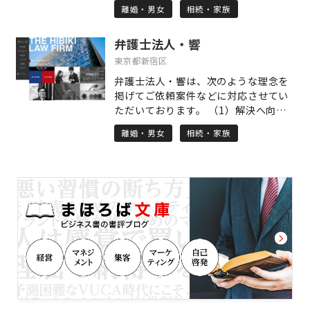
ご覧いただき、お気軽にご連絡くださ
離婚・男女
相続・家族
型」の事業スキームと、あらゆるリー
い。
ガルサービスをワンストップで提供で
弁護士法人・響
きる法律事務所を目指して設立されま
した。 多岐に及ぶ様々な法律問題につ
東京都新宿区
いて、集中的に取り組むことができる
弁護士法人・響は、次のような理念を
ように、法律分野ごとに事業部が設け
掲げてご依頼案件などに対応させてい
られており、その分野に特化した弁護
ただいております。 （1）解決へ向け
士が「チーム」となって、お客様のリ
て、迅速かつ粘り強く、あきらめない
ーガルニーズに合致したサービスを提
離婚・男女
相続・家族
こと （2）クライアントに寄り添った
供することに努めています。 また、過
トータルなサービスの提供 （3）各士
去に担当した案件をアーカイブし、弁
業の先生方とのネットワークによる的
護士法人ALG&Associatesに所属する
確な解決 なかでも、法人個人を問わ
弁護士が全員で共有することによっ
ず、相談者様・依頼者様のお話をよく
て、全国どこでも質の高いリーガルサ
聞き、ご要望に沿った的確な解決を提
ービスを提供致します。 「離婚につい
示し実現できるよう心がけています。
て考えている」、「家族が逮捕され
対応できる事案の範囲は、法人様を依
た」、「近く相続問題が起こりそ
頼者とする会社法務一般から、個人様
う」、「交通事故の被害者なのに、加
の相続や離婚などの家事事件まで、幅
害者や保険会社が横柄で困ってい
広く対応させていただきます。 継続的
る」、「医療過誤の疑いがある」な
なご相談がある場合や、気になる事案
ど、お困りごとがございましたら、ぜ