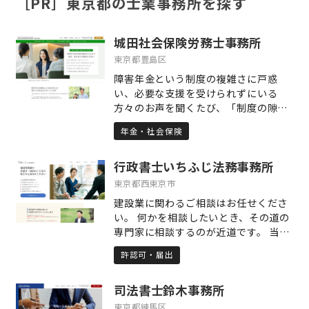
［PR］東京都の士業事務所を探す
城田社会保険労務士事務所
東京都豊島区
障害年金という制度の複雑さに戸惑
い、必要な支援を受けられずにいる
方々のお声を聞くたび、「制度の隙間
に取り残される人をひとりにしない」
年金・社会保険
という想いを新たにしています。障害
年金の申請は、医療と年金という複数
行政書士いちふじ法務事務所
の制度が絡む専門的な手続きであり、
書類やルールに正確に向き合いつつ、
東京都西東京市
心の声を形にすることが求められま
建設業に関わるご相談はお任せくださ
す。だからこそ私は、単に形式に則っ
い。 何かを相談したいとき、その道の
た申請支援にとどまらず、ご相談者お
専門家に相談するのが近道です。 当事
一人おひとりの歩まれてきた道のりと
務所は建設業に特化した業務をしてい
現在の生活に真正面から耳を傾け、そ
許認可・届出
ます。さらに建設業界で多くの経験を
の想いや状況を制度にしっかりと反映
した行政書士が許認可の申請を迅速・
させる申請づくりを心がけています。
司法書士鈴木事務所
確実に取得いたします。 建設業の専門
手続きを進める中で「どうして申請し
的知識があり、業界の慣習を知り、建
東京都練馬区