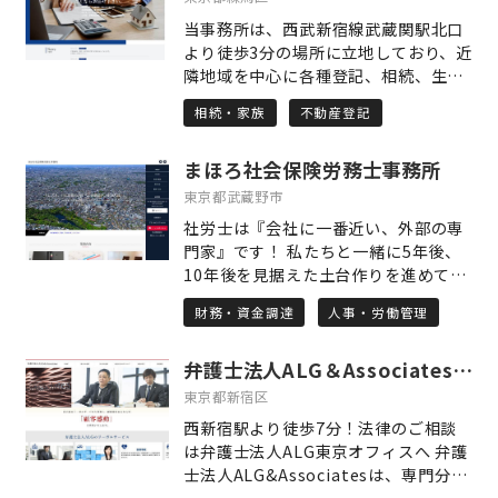
たいのか」「どんなことで困っている
設業業務に特化した事務所。それが当
のか」という、言葉にしづらいお気持
当事務所は、西武新宿線武蔵関駅北口
事務所の最大の強みです。 デジタル化
ちにも寄り添い、信頼関係を築いて進
より徒歩3分の場所に立地しており、近
推進に伴い、電子申請を活用すること
めることが、単なる事務作業にはない
隣地域を中心に各種登記、相続、生前
により、遠方からのご依頼も承ること
支援の本質だと考えています。 私たち
対策の業務を取り扱っております。 他
が可能になりました。 建設業界にいた
相続・家族
不動産登記
の事務所では、初めてのご相談に際
士業の先生や、不動産会社との連携に
行政書士がご相談を受けます。 同業者
し、まずしっかりと時間をかけてお話
より、お悩み、お困りごとの根本的解
と同じ様に気兼ねなくお問い合わせく
をうかがうことを大切にしています。
まほろ社会保険労務士事務所
決することを目標に活動をさせてもら
ださい。
お一人おひとりのペースを尊重しなが
っております。 手続のメリット、デメ
東京都武蔵野市
ら、オンラインや土日祝、夜間のご相
リットや費用の面についてご理解いた
社労士は『会社に一番近い、外部の専
談にも柔軟に対応しておりますので、
だいたうえで業務を進めさせて頂きま
門家』です！ 私たちと一緒に5年後、
ご都合のよいスタイルで安心してご相
すので安心してご相談下さい。 ※土日
10年後を見据えた土台作りを進めてま
談いただけます。受給が決まることで
祝、夜間対応可能です。（要予約）
いりましょう。 主な業務内容は 〇労働
得られるのは、経済的な安定だけでは
財務・資金調達
人事・労働管理
保険・社会保険の手続き 〇給与計算業
ありません。「これからの人生をどう
務 〇労務相談 〇就業規則の作成・見直
生きていきたいか」という先を見据え
弁護士法人ALG＆Associates 東京オフィス
し 〇確定拠出年金（企業型DC）の導
た前向きな一歩を描いていただけるよ
入支援 〇年金相談・申請の手続き など
東京都新宿区
う、私自身もその一助となれることを
特に、確定拠出年金(企業型DC)の導入
願っています。「相談してよかった」
西新宿駅より徒歩7分！法律のご相談
支援に力を入れております。 会社にと
「これで少し安心できる」と思ってい
は弁護士法人ALG東京オフィスへ 弁護
って多くのメリットがございますの
ただけるよう、丁寧で真摯な対応を心
士法人ALG&Associatesは、専門分野
で、詳しくは当事務所ホームページを
からお約束します。
に特化した弁護士が集う「総合病院