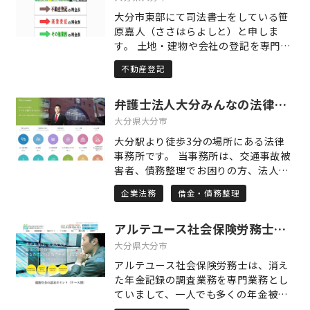
自動車登録、古物商許可、内容証明の
大分市東部にて司法書士をしている笹
作成など、日常生活やビジネスに関わ
原嘉人（ささはらよしと）と申しま
る各種手続きもお任せください。特定
す。 土地・建物や会社の登記を専門と
行政書士として、法的トラブルの予防
してます。 初回0円相談実施中です
と解決に力を注いでおり、「相談して
不動産登記
（60分）。 面倒な議事録の作成や登記
よかった」と実感していただける信頼
申請、各種証明書の取得は全て代行し
の行政書士事務所を目指しています。
弁護士法人大分みんなの法律事務所
ます。 相続手続きでは、特に過去の原
戸籍取得は皆さん大変お困りです。当
大分県大分市
事務所は、難易度の高い戸籍収集を得
大分駅より徒歩3分の場所にある法律
意としています。 手厚いサポートに自
事務所です。 当事務所は、交通事故被
信があります。 ぜひご利用ください。
害者、債務整理でお困りの方、法人顧
問契約のお客様の相談に力を入れてお
企業法務
借金・債務整理
ります。前記のお客様につきまして
は、法律相談を初回無料にてお受けし
アルテユース社会保険労務士事務所
ております。 早めのご相談が解決への
近道となりますので、お悩みの方は、
大分県大分市
まずはお気軽にお問合せください。
アルテユース社会保険労務士は、消え
た年金記録の調査業務を専門業務とし
ていまして、一人でも多くの年金被害
者の方の権利が救済されるべく、年金