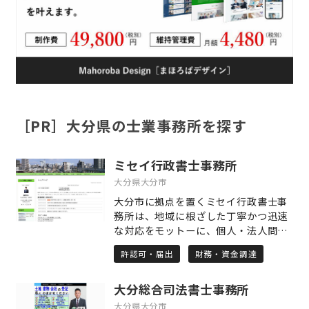
［PR］大分県の士業事務所を探す
ミセイ行政書士事務所
大分県大分市
大分市に拠点を置くミセイ行政書士事
務所は、地域に根ざした丁寧かつ迅速
な対応をモットーに、個人・法人問わ
ず幅広いご相談に対応しています。特
許認可・届出
財務・資金調達
にドローン関連の許認可申請や補助金
申請サポートに強みを持ち、専門的な
大分総合司法書士事務所
知識と実務経験を活かしてお客様の課
題解決を徹底サポート。相続・遺言、
大分県大分市