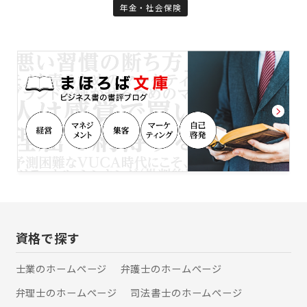
年金・社会保険
の記録探しのサポートをしています。
ご本人様のみならず、ご両親や故人の
年金記録も調査致します。 また、当事
務所では、遺族年金申請のサポートを
行っております。遺族年金をもらえる
のか不明な方、遺族年金の支給額につ
いてなど、あきらめずにぜひ専門家に
ご相談・ご依頼下さい。
資格で探す
士業のホームぺージ
弁護士のホームぺージ
弁理士のホームぺージ
司法書士のホームぺージ