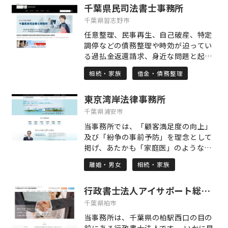
千葉県民司法書士事務所
千葉県習志野市
任意整理、民事再生、自己破産、特定
調停などの債務整理や時効が迫ってい
る過払金返還請求、身近な問題と起こ
る相続や相続財産の管理、自身の死後
相続・家族
借金・債務整理
の事務処理など遺言に関することや、
自転車を含む交通事故への対応、悪質
東京湾岸法律事務所
商法への対応、中小企業経営において
大切な売掛金の回収や労働問題（少額
千葉県浦安市
な大量案件も承っております）、マン
当事務所では、「顧客満足度の向上」
ションやアパートなどの不動産トラブ
及び「紛争の事前予防」を理念として
ル、高齢化社会において増加している
掲げ、あたかも「家庭医」のような雰
成年後見や任意後見契約といった財産
囲気を持った弁護士が気軽にお客様の
管理や死後事務の依頼、養育費の請求
離婚・男女
相続・家族
相談に乗り、裁判沙汰になる前に紛争
や給与等の差押手続きなど、一般民事
を解決するという理想を実現するべ
に関する相談は初回無料で承っており
行政書士法人アイサポート総合法務事務所
く、陽日に向かう「ひまわり」バッジ
ます。お気軽にご相談ください。
に恥じない弁護士として「血の通っ
千葉県柏市
た、信頼される司法」の構築に尽力し
当事務所は、千葉県の柏駅西口の目の
て参ります。
前にある行政書士法人です。 いかに早