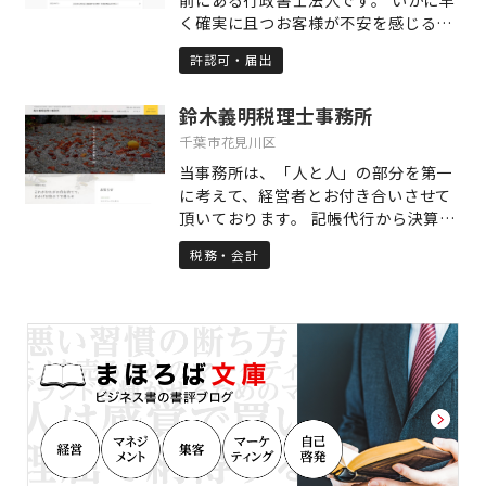
く確実に且つお客様が不安を感じるこ
と無く目的を達成出来るかを日々考え
許認可・届出
実行しています。 生活やビジネス上の
手続きでお困りの際には、丁寧で親身
鈴木義明税理士事務所
な対応を常に心掛けている、行政書士
法人アイサポート総合法務事務所へ是
千葉市花見川区
非お気軽にご相談ください。
当事務所は、「人と人」の部分を第一
に考えて、経営者とお付き合いさせて
頂いております。 記帳代行から決算申
告そして税務調査対策はもとより資金
税務・会計
繰りや経営相談を受け、存続し続ける
経営を経営者と共に歩みます。 「黒字
決算」という言葉に、とらわれている
経営者が多いですが、「黒字」だから
と言って必ずしも「良い会社」「良い
経営者」とは、限りません。 個人事業
から中小企業まで、幅広く永い、お付
き合いをさせて頂いてます。 相続相談
も承っておりますので、お気軽にご相
談下さい。 相談は、無料にて承りま