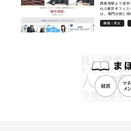
西新宿駅より徒歩
いか」という先を
ALG東京オフィスへ 
ただけるよう、私
は、専門分野に特
っています。「相
型」の事業スキー
心できる」と思っ
離婚・男女
をワンストップで
対応を心からお約
設立されました。
て、集中的に取り
野ごとに事業部が
した弁護士が「チ
ルニーズに合致し
ています。 また
し、弁護士法人ALG
全員で共有するこ
いリーガルサービ
て考えている」、
続問題が起こりそ
に、加害者や保険
療過誤の疑いがあ
したら、ぜひ一度
ALG&Associ
交通事故事件は、
といった専門的な
渉においては、訴
との協力関係の構
京オフィスは、法