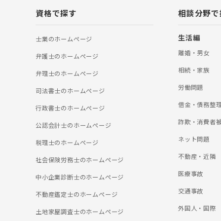
通事故被害者の悔
資格で探す
相談分野で
所であり続けたい
てお悩みがあれば
婚】 一口に離婚
生活編
士業のホームぺージ
会交流、財産分与
士法人ALG東京
離婚・男女
弁護士のホームぺージ
わり、これまでの
より適切な対処方
相続・家族
弁理士のホームぺージ
の他にも、相続、
関するご相談も承
労働問題
司法書士のホームぺージ
ましたら、弁護士
ご相談ください。
借金・債務整
行政書士のホームぺージ
詐欺・消費者
公認会計士のホームぺージ
ネット問題
税理士のホームぺージ
不動産・近隣
社会保険労務士のホームぺージ
医療事故
中小企業診断士のホームぺージ
交通事故
不動産鑑定士のホームぺージ
外国人・国際
土地家屋調査士のホームぺージ