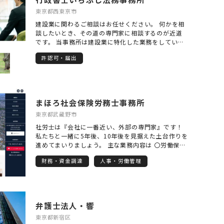
東京都西東京市
建設業に関わるご相談はお任せください。 何かを相
談したいとき、その道の専門家に相談するのが近道
です。 当事務所は建設業に特化した業務をしていま
す。さらに建設業界で多くの経験をした行政書士が
許認可・届出
許認可の申請を迅速・確実に取得いたします。 建設
業の専門的知識があり、業界の慣習を知り、建設業
業務に特化した事務所。それが当事務所の最大の強
みです。 デジタル化推進に伴い、電子申請を活用す
ることにより、遠方からのご依頼も承ることが可能
まほろ社会保険労務士事務所
になりました。 建設業界にいた行政書士がご相談を
受けます。 同業者と同じ様に気兼ねなくお問い合わ
東京都武蔵野市
せください。
社労士は『会社に一番近い、外部の専門家』です！
私たちと一緒に5年後、10年後を見据えた土台作りを
進めてまいりましょう。 主な業務内容は 〇労働保
険・社会保険の手続き 〇給与計算業務 〇労務相談
財務・資金調達
人事・労働管理
〇就業規則の作成・見直し 〇確定拠出年金（企業型
DC）の導入支援 〇年金相談・申請の手続き など 特
に、確定拠出年金(企業型DC)の導入支援に力を入れ
ております。 会社にとって多くのメリットがござい
ますので、詳しくは当事務所ホームページをご覧い
弁護士法人・響
ただき、お気軽にご連絡ください。
東京都新宿区