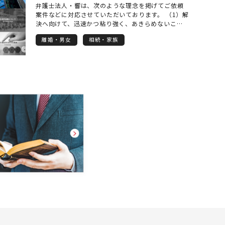
弁護士法人・響は、次のような理念を掲げてご依頼
案件などに対応させていただいております。 （1）解
決へ向けて、迅速かつ粘り強く、あきらめないこと
（2）クライアントに寄り添ったトータルなサービス
離婚・男女
相続・家族
の提供 （3）各士業の先生方とのネットワークによ
る的確な解決 なかでも、法人個人を問わず、相談者
様・依頼者様のお話をよく聞き、ご要望に沿った的
確な解決を提示し実現できるよう心がけています。
対応できる事案の範囲は、法人様を依頼者とする会
社法務一般から、個人様の相続や離婚などの家事事
件まで、幅広く対応させていただきます。 継続的な
ご相談がある場合や、気になる事案を抱えておられ
る場合などは、弁護士顧問契約をいただくことが便
利でお得です。 普段からご相談に応じさせていただ
くことで、より的確な事案解決や紛争予防などに役
立ちます。 会社などの法人様向けプランはもちろ
ん、個人様向けのプランもご用意しておりますの
で、お気軽にお問い合わせください。 まずはお気軽
にお電話を。 お待ちしております！