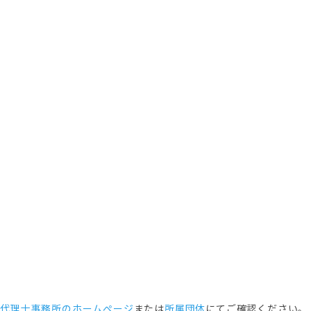
事代理士事務所のホームぺージ
または
所属団体
にてご確認ください。