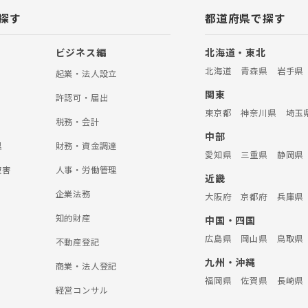
しさ、辛さに寄り添う弁護士事務
探す
都道府県で探す
と考えています。交通事故に関し
お気軽にご連絡ください。 【離
事件といっても、親権、養育費、面
ビジネス編
北海道・東北
、慰謝料など千差万別です。弁護
北海道
青森県
岩手県
オフィスでは、数多の離婚事件に携
起業・法人設立
経験から類似する事例を参考に、
関東
法を考案することができます。 そ
許認可・届出
刑事事件、医療過誤、企業法務に
東京都
神奈川県
埼玉
っております。 お困りごとがあり
税務・会計
法人ALG東京オフィスへお気軽に
中部
理
財務・資金調達
愛知県
三重県
静岡県
被害
人事・労働管理
近畿
企業法務
大阪府
京都府
兵庫県
知的財産
中国・四国
広島県
岡山県
鳥取県
不動産登記
九州・沖縄
商業・法人登記
福岡県
佐賀県
長崎県
経営コンサル