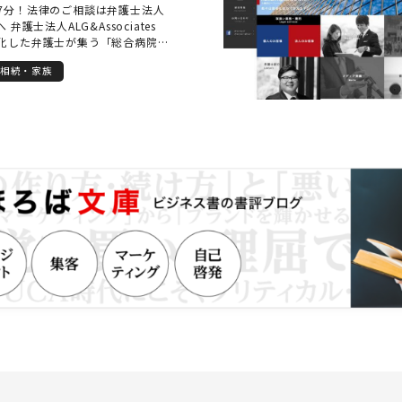
7分！法律のご相談は弁護士法人
見据えた前向きな一歩を描いてい
弁護士法人ALG&Associates
自身もその一助となれることを願
化した弁護士が集う「総合病院
談してよかった」「これで少し安
ムと、あらゆるリーガルサービス
ていただけるよう、丁寧で真摯な
相続・家族
提供できる法律事務所を目指して
束します。
 多岐に及ぶ様々な法律問題につい
組むことができるように、法律分
設けられており、その分野に特化
ーム」となって、お客様のリーガ
たサービスを提供することに努め
、過去に担当した案件をアーカイブ
&Associatesに所属する弁護士が
とによって、全国どこでも質の高
スを提供致します。 「離婚につい
「家族が逮捕された」、「近く相
う」、「交通事故の被害者なの
会社が横柄で困っている」、「医
る」など、お困りごとがございま
、私たち弁護士法人
atesへご相談ください。 【交通事故】
適正な慰謝料や、後遺障害の有無
要素が絡みあい、保険会社との交
訟にした場合の結果予測、主治医
築が重要です。 弁護士法人ALG東
律の専門家として尽力しつつ、交