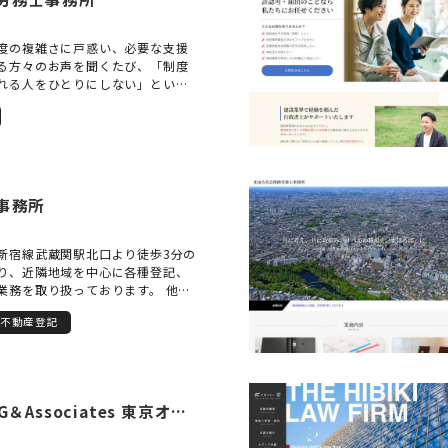
度の複雑さに戸惑い、必要な支援
る方々のお声を聞くたび、「制度
れる人をひとりにしない」という
います。障害年金の申請は、医療
の制度が絡む専門的な手続きであ
に正確に向き合いつつ、心の声を
められます。だからこそ私は、単
請支援にとどまらず、ご相談者お
まれてきた道のりと現在の生活に
事務所
け、その想いや状況を制度にしっ
申請づくりを心がけています。手
「どうして申請したいのか」「ど
新宿線武蔵関駅北口より徒歩3分の
いるのか」という、言葉にしづら
り、近隣地域を中心に各種登記、
り添い、信頼関係を築いて進める
業務を取り扱っております。 他士
務作業にはない支援の本質だと考
産会社との連携により、お悩み、
たちの事務所では、初めてのご相談
不動産登記
的解決することを目標に活動をさ
かりと時間をかけてお話をうかが
ます。 手続のメリット、デメリッ
ています。お一人おひとりのペー
いてご理解いただいたうえで業務
、オンラインや土日祝、夜間のご
ますので安心してご相談下さい。
応しておりますので、ご都合のよ
応可能です。（要予約）
してご相談いただけます。受給が
弁護士法人ALG＆Associates 東京オフィス
れるのは、経済的な安定だけでは
れからの人生をどう生きていきた