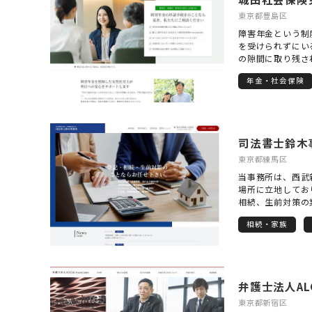
東京都豊島区
障害年金という制
を受けられずにい
の隙間に取り残さ
想いを新たにして
年金・社会保険
と年金という複数
り、書類やルール
形にすることが求
に形式に則った申
一人おひとりの歩
司法書士鈴木
真正面から耳を傾
かりと反映させる
東京都練馬区
続きを進める中で
当事務所は、西武
んなことで困って
場所に立地してお
いお気持ちにも寄
相続、生前対策の
ことが、単なる事
業の先生や、不動
えています。 私
相続・家族
お困りごとの根本
に際し、まずしっ
せてもらっており
うことを大切にし
トや費用の面につ
スを尊重しながら
を進めさせて頂き
相談にも柔軟に対
※土日祝、夜間対
いスタイルで安心
決まることで得ら
東京都新宿区
ありません。「こ