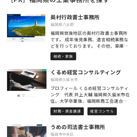
奥村行政書士事務所
福岡県八女郡
福岡県筑後地区の奥村行政書士事務所
です。 成年後見事務、遺言相続事務な
どを行っております。 その他、車庫証
明、自動車登録も取り扱っています。
相続・家族
地域の皆様に寄り添い、丁寧かつ迅速
な対応を心がけております。 「誠実」
くるめ経営コンサルティング
「確実」「迅速」、 略して「SKG48」
を旨として頑張って参ります。 他士業
福岡県久留米市
の皆様からのお問合せお待ちしており
プロフィール くるめ経営コンサルティ
ます。 どうぞ宜しくお願い申し上げま
ング 代表 井上大輔 福岡県久留米市在
す。
住。大学卒業後、福岡県商工会連合会
に勤務。中小企業支援に20年間従事す
財務・資金調達
経営コンサル
る。 販路開拓、資金繰り、人材育成な
ど様々な課題に対し、自分の強みであ
うめの司法書士事務所
るITと会計の知識を活かして支援。
「経営をシンプルに」をスローガンに
福岡市中央区