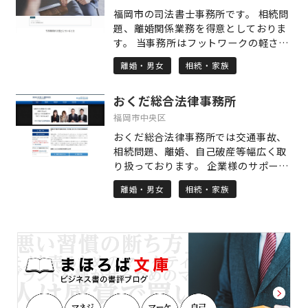
経営改善に取り組む。 取得資格 中小企
福岡市の司法書士事務所です。 相続問
業診断士、1級販売士、2級ファイナン
題、離婚関係業務を得意としておりま
シャル・プランニング技能士 業務案内
す。 当事務所はフットワークの軽さを
□IT導入/DX推進 バックオフィス（経
1番大事にしていますので、事務所まで
理/人事/総務/法務/経営企画/）支援
離婚・男女
相続・家族
ご相談にお越しになるのが難しい方に
クラウド会計導入支援、ペーパーレス
は、こちらからお話を伺いに参りま
化支援、チャットツール導入、
おくだ総合法律事務所
す。福岡市内であれば交通費も無料で
Google Workspace導入支援、
伺います。 また、初回相談は無料でお
福岡市中央区
Microsoft 365導入支援、基幹システ
話を伺います。 福岡市内の相続登記な
ムの導入支援、勤怠管理ツール導入支
おくだ総合法律事務所では交通事故、
らば「相続おまかせパック」をご用意
援、給与・経費精算ツール導入支援
相続問題、離婚、自己破産等幅広く取
しており、これに関しては業界最安値
IT導入社内研修。経理や人事、総務な
り扱っております。 企業様のサポート
を目指した料金設定とさせて頂いてお
どの業務を効率化し、経営者が本業に
も行っておりますので、お困りのこと
ります！ その他の業務もご相談頂けば
離婚・男女
相続・家族
集中できるようサポートするサービス
がございましたら、是非ご相談くださ
承れるものもございますので、詳しく
です。これにより、コスト削減や業務
い。 【弁護士 奥田貫介 プロフィー
はホームページをご覧下さい。 ご相談
のスピードアップが実現でき、組織全
ル】 修猷館高校 京都大学法学部 卒
お待ちしております。
体の生産性向上を目指します。 □管理
司法修習50期
会計 会計情報活用 経営分析、利益管
理、予実管理、原価管理、資金繰り管
理、 部門別損益管理、取引先別、商品
別損益管理。 リアルタイムデータを活