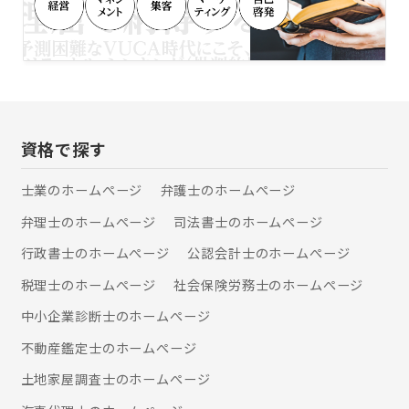
用してタイムリーな意思決定ができる
ようになります。次に、具体的な数値
に基づいた客観的な目標設定が可能に
なり、企業全体で一貫した目標に向か
って進めます。最後に、情報共有が進
むことで組織内コミュニケーションが
強化され、部門間の連携が深まり、パ
フォーマンス向上に貢献します。 □補
資格で探す
助金申請 1.新事業進出補助金 企業の成
長・拡大に向けた新事業への挑戦を行
士業のホームぺージ
弁護士のホームぺージ
う中小企業を支援するための補助金で
す。新市場・高付加価値事業への進出
弁理士のホームぺージ
司法書士のホームぺージ
にかかる設備投資をサポートします。
補助金額1,500万～5,000万 2.ものづく
行政書士のホームぺージ
公認会計士のホームぺージ
り補助金 中小企業が新しい技術や製品
税理士のホームぺージ
社会保険労務士のホームぺージ
開発、生産プロセス等の省力化を通じ
て生産性向上を図るための補助金で
中小企業診断士のホームぺージ
す。設備投資やシステム導入などの取
り組みに対して支援を行います。 補助
不動産鑑定士のホームぺージ
金額750万～8,000万 3.事業承継補助
土地家屋調査士のホームぺージ
金 中小企業の後継者が事業承継を行う
際の経営改善や新事業展開に必要な費