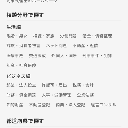
海事代理士のホームぺージ
用を支援します。円滑な事業承継を促
進するための補助金です。 補助金額
相談分野で探す
600万～800万 4.持続化補助金 小規模
事業者が販路拡大や生産性向上を行う
生活編
際の取り組みを支援します。 販売促進
や店舗改装、小規模な機械装置などが
離婚・男女
相続・家族
労働問題
借金・債務整理
対象です。 補助金額50万～200万
詐欺・消費者被害
ネット問題
不動産・近隣
医療事故
交通事故
外国人・国際
刑事事件・犯罪
年金・社会保険
ビジネス編
起業・法人設立
許認可・届出
税務・会計
財務・資金調達
人事・労働管理
企業法務
知的財産
不動産登記
商業・法人登記
経営コンサル
都道府県で探す