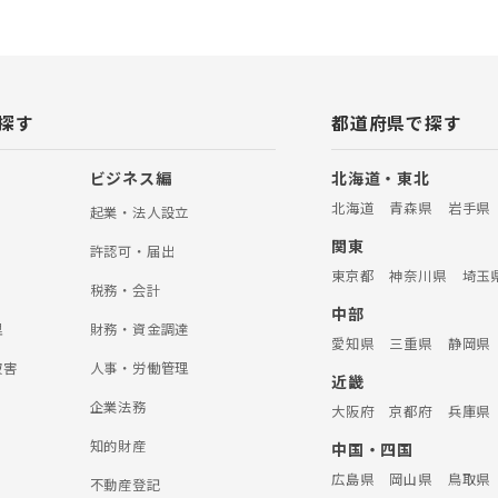
適正な慰謝料や、後遺障害の有無
要素が絡みあい、保険会社との交
訟にした場合の結果予測、主治医
築が重要です。 弁護士法人ALG東
律の専門家として尽力しつつ、交
しさ、辛さに寄り添う弁護士事務
探す
都道府県で探す
と考えています。交通事故に関し
お気軽にご連絡ください。 【離
事件といっても、親権、養育費、面
ビジネス編
北海道・東北
、慰謝料など千差万別です。弁護
北海道
青森県
岩手県
オフィスでは、数多の離婚事件に携
起業・法人設立
経験から類似する事例を参考に、
関東
法を考案することができます。 そ
許認可・届出
刑事事件、医療過誤、企業法務に
東京都
神奈川県
埼玉
っております。 お困りごとがあり
税務・会計
法人ALG東京オフィスへお気軽に
中部
理
財務・資金調達
愛知県
三重県
静岡県
被害
人事・労働管理
近畿
企業法務
大阪府
京都府
兵庫県
知的財産
中国・四国
広島県
岡山県
鳥取県
不動産登記