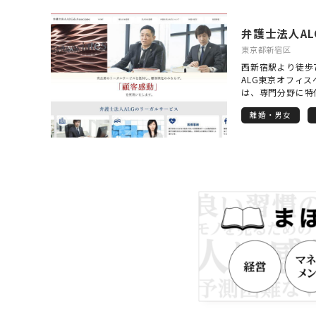
スを尊重しながら
を進めさせて頂き
相談にも柔軟に対
※土日祝、夜間対
いスタイルで安心
決まることで得ら
東京都新宿区
ありません。「こ
西新宿駅より徒歩
いか」という先を
ALG東京オフィスへ 
ただけるよう、私
は、専門分野に特
っています。「相
型」の事業スキー
心できる」と思っ
離婚・男女
をワンストップで
対応を心からお約
設立されました。
て、集中的に取り
野ごとに事業部が
した弁護士が「チ
ルニーズに合致し
ています。 また
し、弁護士法人ALG
全員で共有するこ
いリーガルサービ
て考えている」、
続問題が起こりそ
に、加害者や保険
療過誤の疑いがあ
したら、ぜひ一度
ALG&Associ