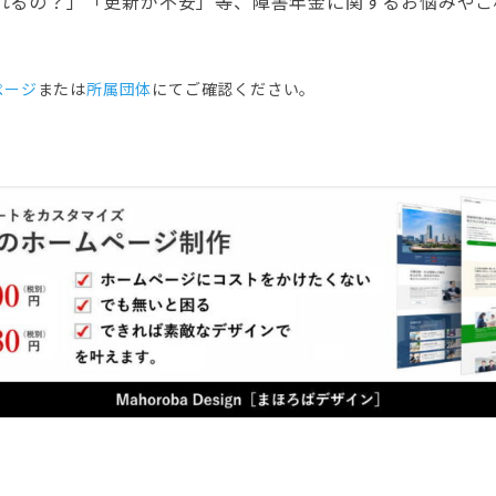
れるの？」「更新が不安」等、障害年金に関するお悩みやご
ぺージ
または
所属団体
にてご確認ください。