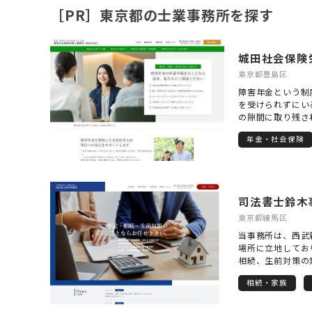
［PR］東京都の士業事務所を探す
城田社会保険
東京都豊島区
障害年金という制
を受けられずにい
の隙間に取り残さ
想いを新たにして
年金・社会保険
と年金という複数
り、書類やルール
形にすることが求
に形式に則った申
一人おひとりの歩
司法書士鈴木
真正面から耳を傾
かりと反映させる
東京都練馬区
続きを進める中で
当事務所は、西武
んなことで困って
場所に立地してお
いお気持ちにも寄
相続、生前対策の
ことが、単なる事
業の先生や、不動
えています。 私
相続・家族
お困りごとの根本
に際し、まずしっ
せてもらっており
うことを大切にし
トや費用の面につ