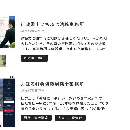
行政書士いちふじ法務事務所
東京都西東京市
建設業に関わるご相談はお任せください。 何かを相
談したいとき、その道の専門家に相談するのが近道
です。 当事務所は建設業に特化した業務をしていま
す。さらに建設業界で多くの経験をした行政書士が
許認可・届出
許認可の申請を迅速・確実に取得いたします。 建設
業の専門的知識があり、業界の慣習を知り、建設業
業務に特化した事務所。それが当事務所の最大の強
みです。 デジタル化推進に伴い、電子申請を活用す
ることにより、遠方からのご依頼も承ることが可能
まほろ社会保険労務士事務所
になりました。 建設業界にいた行政書士がご相談を
受けます。 同業者と同じ様に気兼ねなくお問い合わ
東京都武蔵野市
せください。
社労士は『会社に一番近い、外部の専門家』です！
私たちと一緒に5年後、10年後を見据えた土台作りを
進めてまいりましょう。 主な業務内容は 〇労働保
険・社会保険の手続き 〇給与計算業務 〇労務相談
財務・資金調達
人事・労働管理
〇就業規則の作成・見直し 〇確定拠出年金（企業型
DC）の導入支援 〇年金相談・申請の手続き など 特
に、確定拠出年金(企業型DC)の導入支援に力を入れ