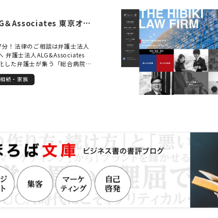
、オンラインや土日祝、夜間のご
ますので安心してご相談下さい。
応しておりますので、ご都合のよ
応可能です。（要予約）
してご相談いただけます。受給が
弁護士法人ALG＆Associates 東京オフィス
れるのは、経済的な安定だけでは
れからの人生をどう生きていきた
7分！法律のご相談は弁護士法人
見据えた前向きな一歩を描いてい
弁護士法人ALG&Associates
自身もその一助となれることを願
化した弁護士が集う「総合病院
談してよかった」「これで少し安
ムと、あらゆるリーガルサービス
ていただけるよう、丁寧で真摯な
相続・家族
提供できる法律事務所を目指して
束します。
 多岐に及ぶ様々な法律問題につい
組むことができるように、法律分
設けられており、その分野に特化
ーム」となって、お客様のリーガ
たサービスを提供することに努め
、過去に担当した案件をアーカイブ
&Associatesに所属する弁護士が
とによって、全国どこでも質の高
スを提供致します。 「離婚につい
「家族が逮捕された」、「近く相
う」、「交通事故の被害者なの
会社が横柄で困っている」、「医
る」など、お困りごとがございま
、私たち弁護士法人
atesへご相談ください。 【交通事故】