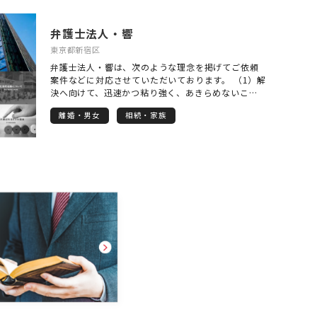
ております。 会社にとって多くのメリットがござい
ますので、詳しくは当事務所ホームページをご覧い
弁護士法人・響
ただき、お気軽にご連絡ください。
東京都新宿区
弁護士法人・響は、次のような理念を掲げてご依頼
案件などに対応させていただいております。 （1）解
決へ向けて、迅速かつ粘り強く、あきらめないこと
（2）クライアントに寄り添ったトータルなサービス
離婚・男女
相続・家族
の提供 （3）各士業の先生方とのネットワークによ
る的確な解決 なかでも、法人個人を問わず、相談者
様・依頼者様のお話をよく聞き、ご要望に沿った的
確な解決を提示し実現できるよう心がけています。
対応できる事案の範囲は、法人様を依頼者とする会
社法務一般から、個人様の相続や離婚などの家事事
件まで、幅広く対応させていただきます。 継続的な
ご相談がある場合や、気になる事案を抱えておられ
る場合などは、弁護士顧問契約をいただくことが便
利でお得です。 普段からご相談に応じさせていただ
くことで、より的確な事案解決や紛争予防などに役
立ちます。 会社などの法人様向けプランはもちろ
ん、個人様向けのプランもご用意しておりますの
で、お気軽にお問い合わせください。 まずはお気軽
にお電話を。 お待ちしております！