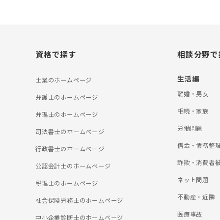
交通事故事件は、
といった専門的な
渉においては、訴
との協力関係の構
京オフィスは、法
通事故被害者の悔
資格で探す
相談分野で
所であり続けたい
てお悩みがあれば
婚】 一口に離婚
生活編
士業のホームぺージ
会交流、財産分与
士法人ALG東京
離婚・男女
弁護士のホームぺージ
わり、これまでの
より適切な対処方
相続・家族
弁理士のホームぺージ
の他にも、相続、
関するご相談も承
労働問題
司法書士のホームぺージ
ましたら、弁護士
ご相談ください。
借金・債務整
行政書士のホームぺージ
詐欺・消費者
公認会計士のホームぺージ
ネット問題
税理士のホームぺージ
不動産・近隣
社会保険労務士のホームぺージ
医療事故
中小企業診断士のホームぺージ