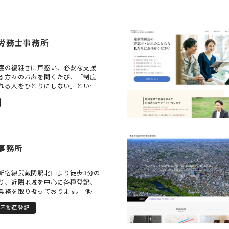
労務士事務所
度の複雑さに戸惑い、必要な支援
る方々のお声を聞くたび、「制度
れる人をひとりにしない」という
います。障害年金の申請は、医療
の制度が絡む専門的な手続きであ
に正確に向き合いつつ、心の声を
められます。だからこそ私は、単
請支援にとどまらず、ご相談者お
まれてきた道のりと現在の生活に
事務所
け、その想いや状況を制度にしっ
申請づくりを心がけています。手
「どうして申請したいのか」「ど
新宿線武蔵関駅北口より徒歩3分の
いるのか」という、言葉にしづら
り、近隣地域を中心に各種登記、
り添い、信頼関係を築いて進める
業務を取り扱っております。 他士
務作業にはない支援の本質だと考
産会社との連携により、お悩み、
たちの事務所では、初めてのご相談
不動産登記
的解決することを目標に活動をさ
かりと時間をかけてお話をうかが
ます。 手続のメリット、デメリッ
ています。お一人おひとりのペー
いてご理解いただいたうえで業務