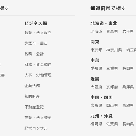
しさ、辛さに寄り添う弁護士事務
探す
都道府県で探す
と考えています。交通事故に関し
お気軽にご連絡ください。 【離
事件といっても、親権、養育費、面
ビジネス編
北海道・東北
、慰謝料など千差万別です。弁護
北海道
青森県
岩手県
オフィスでは、数多の離婚事件に携
起業・法人設立
経験から類似する事例を参考に、
関東
法を考案することができます。 そ
許認可・届出
刑事事件、医療過誤、企業法務に
東京都
神奈川県
埼玉
っております。 お困りごとがあり
税務・会計
法人ALG東京オフィスへお気軽に
中部
理
財務・資金調達
愛知県
三重県
静岡県
被害
人事・労働管理
近畿
企業法務
大阪府
京都府
兵庫県
知的財産
中国・四国
広島県
岡山県
鳥取県
不動産登記
九州・沖縄
商業・法人登記
福岡県
佐賀県
長崎県
経営コンサル