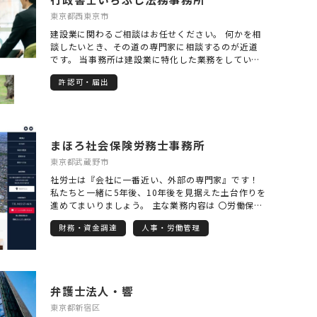
東京都西東京市
建設業に関わるご相談はお任せください。 何かを相
談したいとき、その道の専門家に相談するのが近道
です。 当事務所は建設業に特化した業務をしていま
す。さらに建設業界で多くの経験をした行政書士が
許認可・届出
許認可の申請を迅速・確実に取得いたします。 建設
業の専門的知識があり、業界の慣習を知り、建設業
業務に特化した事務所。それが当事務所の最大の強
みです。 デジタル化推進に伴い、電子申請を活用す
ることにより、遠方からのご依頼も承ることが可能
まほろ社会保険労務士事務所
になりました。 建設業界にいた行政書士がご相談を
受けます。 同業者と同じ様に気兼ねなくお問い合わ
東京都武蔵野市
せください。
社労士は『会社に一番近い、外部の専門家』です！
私たちと一緒に5年後、10年後を見据えた土台作りを
進めてまいりましょう。 主な業務内容は 〇労働保
険・社会保険の手続き 〇給与計算業務 〇労務相談
財務・資金調達
人事・労働管理
〇就業規則の作成・見直し 〇確定拠出年金（企業型
DC）の導入支援 〇年金相談・申請の手続き など 特
に、確定拠出年金(企業型DC)の導入支援に力を入れ
ております。 会社にとって多くのメリットがござい
ますので、詳しくは当事務所ホームページをご覧い
弁護士法人・響
ただき、お気軽にご連絡ください。
東京都新宿区