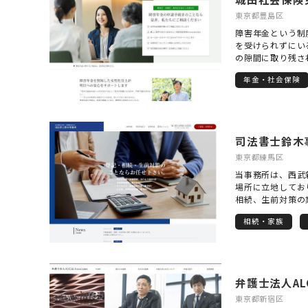
東京都豊島区
障害年金という制
を受けられずにい
の隙間に取り残さ
想いを新たにして
年金・社会保険
と年金という複数
り、書類やルール
形にすることが求
に形式に則った申
一人おひとりの歩
司法書士鈴木
真正面から耳を傾
かりと反映させる
東京都練馬区
続きを進める中で
当事務所は、西武
んなことで困って
場所に立地してお
いお気持ちにも寄
相続、生前対策の
ことが、単なる事
業の先生や、不動
えています。 私
相続・家族
お困りごとの根本
に際し、まずしっ
せてもらっており
うことを大切にし
トや費用の面につ
スを尊重しながら
を進めさせて頂き
相談にも柔軟に対
※土日祝、夜間対
いスタイルで安心
決まることで得ら
東京都新宿区
ありません。「こ