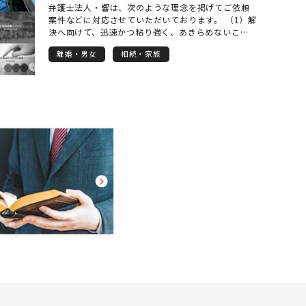
弁護士法人・響は、次のような理念を掲げてご依頼
案件などに対応させていただいております。 （1）解
決へ向けて、迅速かつ粘り強く、あきらめないこと
（2）クライアントに寄り添ったトータルなサービス
離婚・男女
相続・家族
の提供 （3）各士業の先生方とのネットワークによ
る的確な解決 なかでも、法人個人を問わず、相談者
様・依頼者様のお話をよく聞き、ご要望に沿った的
確な解決を提示し実現できるよう心がけています。
対応できる事案の範囲は、法人様を依頼者とする会
社法務一般から、個人様の相続や離婚などの家事事
件まで、幅広く対応させていただきます。 継続的な
ご相談がある場合や、気になる事案を抱えておられ
る場合などは、弁護士顧問契約をいただくことが便
利でお得です。 普段からご相談に応じさせていただ
くことで、より的確な事案解決や紛争予防などに役
立ちます。 会社などの法人様向けプランはもちろ
ん、個人様向けのプランもご用意しておりますの
で、お気軽にお問い合わせください。 まずはお気軽
にお電話を。 お待ちしております！