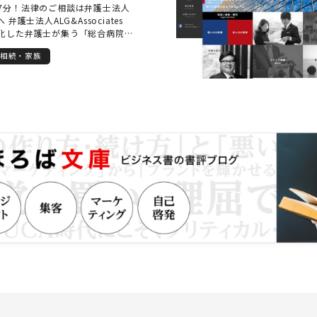
7分！法律のご相談は弁護士法人
見据えた前向きな一歩を描いてい
弁護士法人ALG&Associates
自身もその一助となれることを願
化した弁護士が集う「総合病院
談してよかった」「これで少し安
ムと、あらゆるリーガルサービス
ていただけるよう、丁寧で真摯な
相続・家族
提供できる法律事務所を目指して
束します。
 多岐に及ぶ様々な法律問題につい
組むことができるように、法律分
設けられており、その分野に特化
ーム」となって、お客様のリーガ
たサービスを提供することに努め
、過去に担当した案件をアーカイブ
&Associatesに所属する弁護士が
とによって、全国どこでも質の高
スを提供致します。 「離婚につい
「家族が逮捕された」、「近く相
う」、「交通事故の被害者なの
会社が横柄で困っている」、「医
る」など、お困りごとがございま
、私たち弁護士法人
atesへご相談ください。 【交通事故】
適正な慰謝料や、後遺障害の有無
要素が絡みあい、保険会社との交
訟にした場合の結果予測、主治医
築が重要です。 弁護士法人ALG東
律の専門家として尽力しつつ、交