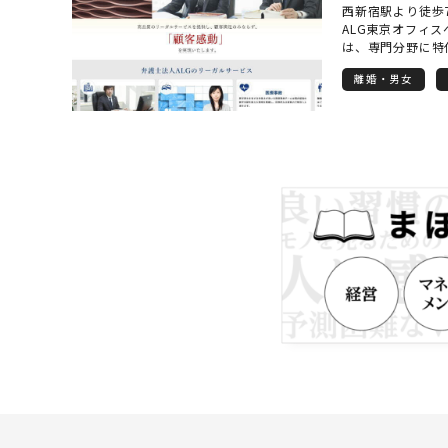
西新宿駅より徒歩
いか」という先を
ALG東京オフィスへ 
ただけるよう、私
は、専門分野に特
っています。「相
型」の事業スキー
心できる」と思っ
離婚・男女
をワンストップで
対応を心からお約
設立されました。
て、集中的に取り
野ごとに事業部が
した弁護士が「チ
ルニーズに合致し
ています。 また
し、弁護士法人ALG
全員で共有するこ
いリーガルサービ
て考えている」、
続問題が起こりそ
に、加害者や保険
療過誤の疑いがあ
したら、ぜひ一度
ALG&Associ
交通事故事件は、
といった専門的な
渉においては、訴
との協力関係の構
京オフィスは、法