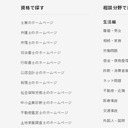
通事故被害者の悔
資格で探す
相談分野で
所であり続けたい
てお悩みがあれば
婚】 一口に離婚
生活編
士業のホームぺージ
会交流、財産分与
士法人ALG東京
離婚・男女
弁護士のホームぺージ
わり、これまでの
より適切な対処方
相続・家族
弁理士のホームぺージ
の他にも、相続、
関するご相談も承
労働問題
司法書士のホームぺージ
ましたら、弁護士
ご相談ください。
借金・債務整
行政書士のホームぺージ
詐欺・消費者
公認会計士のホームぺージ
ネット問題
税理士のホームぺージ
不動産・近隣
社会保険労務士のホームぺージ
医療事故
中小企業診断士のホームぺージ
交通事故
不動産鑑定士のホームぺージ
外国人・国際
土地家屋調査士のホームぺージ