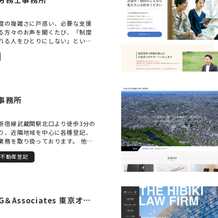
度の複雑さに戸惑い、必要な支援
る方々のお声を聞くたび、「制度
れる人をひとりにしない」という
います。障害年金の申請は、医療
の制度が絡む専門的な手続きであ
に正確に向き合いつつ、心の声を
められます。だからこそ私は、単
請支援にとどまらず、ご相談者お
まれてきた道のりと現在の生活に
事務所
け、その想いや状況を制度にしっ
申請づくりを心がけています。手
「どうして申請したいのか」「ど
新宿線武蔵関駅北口より徒歩3分の
いるのか」という、言葉にしづら
り、近隣地域を中心に各種登記、
り添い、信頼関係を築いて進める
業務を取り扱っております。 他士
務作業にはない支援の本質だと考
産会社との連携により、お悩み、
たちの事務所では、初めてのご相談
不動産登記
的解決することを目標に活動をさ
かりと時間をかけてお話をうかが
ます。 手続のメリット、デメリッ
ています。お一人おひとりのペー
いてご理解いただいたうえで業務
、オンラインや土日祝、夜間のご
ますので安心してご相談下さい。
応しておりますので、ご都合のよ
応可能です。（要予約）
してご相談いただけます。受給が
弁護士法人ALG＆Associates 東京オフィス
れるのは、経済的な安定だけでは
れからの人生をどう生きていきた