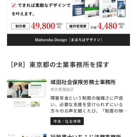
［PR］東京都の士業事務所を探す
城田社会保険労務士事務所
東京都豊島区
障害年金という制度の複雑さに戸惑
い、必要な支援を受けられずにいる
方々のお声を聞くたび、「制度の隙間
に取り残される人をひとりにしない」
年金・社会保険
という想いを新たにしています。障害
年金の申請は、医療と年金という複数
行政書士いちふじ法務事務所
の制度が絡む専門的な手続きであり、