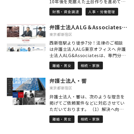
10年後を見据えた土台作りを進めてま
談いただけます。受給が決まることで
祝、夜間対応可能です。（要予約）
いりましょう。 主な業務内容は 〇労働
得られるのは、経済的な安定だけでは
財務・資金調達
人事・労働管理
保険・社会保険の手続き 〇給与計算業
ありません。「これからの人生をどう
務 〇労務相談 〇就業規則の作成・見直
生きていきたいか」という先を見据え
弁護士法人ALG＆Associates 東京オフィス
し 〇確定拠出年金（企業型DC）の導
た前向きな一歩を描いていただけるよ
入支援 〇年金相談・申請の手続き など
東京都新宿区
う、私自身もその一助となれることを
特に、確定拠出年金(企業型DC)の導入
願っています。「相談してよかった」
西新宿駅より徒歩7分！法律のご相談
支援に力を入れております。 会社にと
「これで少し安心できる」と思ってい
は弁護士法人ALG東京オフィスへ 弁護
って多くのメリットがございますの
ただけるよう、丁寧で真摯な対応を心
士法人ALG&Associatesは、専門分野
で、詳しくは当事務所ホームページを
からお約束します。
に特化した弁護士が集う「総合病院
ご覧いただき、お気軽にご連絡くださ
離婚・男女
相続・家族
型」の事業スキームと、あらゆるリー
い。
ガルサービスをワンストップで提供で
弁護士法人・響
きる法律事務所を目指して設立されま
した。 多岐に及ぶ様々な法律問題につ
東京都新宿区
いて、集中的に取り組むことができる
弁護士法人・響は、次のような理念を
ように、法律分野ごとに事業部が設け
掲げてご依頼案件などに対応させてい
られており、その分野に特化した弁護
ただいております。 （1）解決へ向け
士が「チーム」となって、お客様のリ
て、迅速かつ粘り強く、あきらめない
ーガルニーズに合致したサービスを提
離婚・男女
相続・家族
こと （2）クライアントに寄り添った
供することに努めています。 また、過
トータルなサービスの提供 （3）各士
去に担当した案件をアーカイブし、弁