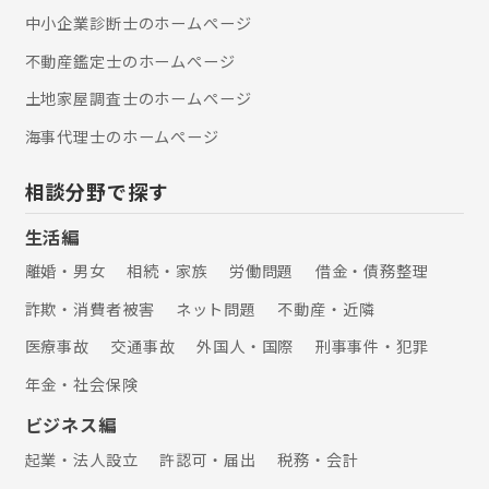
と考えています。交通事故に関してお
中小企業診断士のホームぺージ
悩みがあればお気軽にご連絡くださ
い。 【離婚】 一口に離婚事件といって
不動産鑑定士のホームぺージ
も、親権、養育費、面会交流、財産分
与、慰謝料など千差万別です。弁護士
土地家屋調査士のホームぺージ
法人ALG東京オフィスでは、数多の離
海事代理士のホームぺージ
婚事件に携わり、これまでの経験から
類似する事例を参考に、より適切な対
処方法を考案することができます。 そ
相談分野で探す
の他にも、相続、刑事事件、医療過
誤、企業法務に関するご相談も承って
生活編
おります。 お困りごとがありました
離婚・男女
相続・家族
労働問題
借金・債務整理
ら、弁護士法人ALG東京オフィスへお
気軽にご相談ください。
詐欺・消費者被害
ネット問題
不動産・近隣
医療事故
交通事故
外国人・国際
刑事事件・犯罪
年金・社会保険
ビジネス編
起業・法人設立
許認可・届出
税務・会計