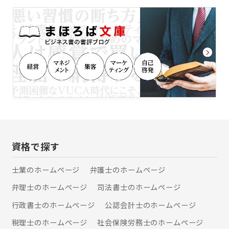
業の先生方とのネットワークによる的
護士法人ALG&Associatesに所属する
確な解決 なかでも、法人個人を問わ
弁護士が全員で共有することによっ
ず、相談者様・依頼者様のお話をよく
て、全国どこでも質の高いリーガルサ
聞き、ご要望に沿った的確な解決を提
ービスを提供致します。 「離婚につい
示し実現できるよう心がけています。
て考えている」、「家族が逮捕され
対応できる事案の範囲は、法人様を依
た」、「近く相続問題が起こりそ
頼者とする会社法務一般から、個人様
う」、「交通事故の被害者なのに、加
の相続や離婚などの家事事件まで、幅
害者や保険会社が横柄で困ってい
広く対応させていただきます。 継続的
る」、「医療過誤の疑いがある」な
なご相談がある場合や、気になる事案
ど、お困りごとがございましたら、ぜ
を抱えておられる場合などは、弁護士
ひ一度、私たち弁護士法人
顧問契約をいただくことが便利でお得
ALG&Associatesへご相談ください。
です。 普段からご相談に応じさせてい
【交通事故】 交通事故事件は、適正な
ただくことで、より的確な事案解決や
慰謝料や、後遺障害の有無といった専
資格で探す
紛争予防などに役立ちます。 会社など
門的な要素が絡みあい、保険会社との
の法人様向けプランはもちろん、個人
交渉においては、訴訟にした場合の結
士業のホームぺージ
弁護士のホームぺージ
様向けのプランもご用意しております
果予測、主治医との協力関係の構築が
ので、お気軽にお問い合わせくださ
弁理士のホームぺージ
司法書士のホームぺージ
重要です。 弁護士法人ALG東京オフィ
い。 まずはお気軽にお電話を。 お待ち
スは、法律の専門家として尽力しつ
しております！
行政書士のホームぺージ
公認会計士のホームぺージ
つ、交通事故被害者の悔しさ、辛さに
寄り添う弁護士事務所であり続けたい
税理士のホームぺージ
社会保険労務士のホームぺージ