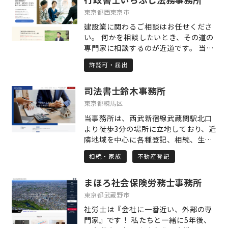
書類やルールに正確に向き合いつつ、
東京都西東京市
心の声を形にすることが求められま
建設業に関わるご相談はお任せくださ
す。だからこそ私は、単に形式に則っ
い。 何かを相談したいとき、その道の
た申請支援にとどまらず、ご相談者お
専門家に相談するのが近道です。 当事
一人おひとりの歩まれてきた道のりと
務所は建設業に特化した業務をしてい
現在の生活に真正面から耳を傾け、そ
許認可・届出
ます。さらに建設業界で多くの経験を
の想いや状況を制度にしっかりと反映
した行政書士が許認可の申請を迅速・
させる申請づくりを心がけています。
司法書士鈴木事務所
確実に取得いたします。 建設業の専門
手続きを進める中で「どうして申請し
的知識があり、業界の慣習を知り、建
東京都練馬区
たいのか」「どんなことで困っている
設業業務に特化した事務所。それが当
のか」という、言葉にしづらいお気持
当事務所は、西武新宿線武蔵関駅北口
事務所の最大の強みです。 デジタル化
ちにも寄り添い、信頼関係を築いて進
より徒歩3分の場所に立地しており、近
推進に伴い、電子申請を活用すること
めることが、単なる事務作業にはない
隣地域を中心に各種登記、相続、生前
により、遠方からのご依頼も承ること
支援の本質だと考えています。 私たち
対策の業務を取り扱っております。 他
が可能になりました。 建設業界にいた
相続・家族
不動産登記
の事務所では、初めてのご相談に際
士業の先生や、不動産会社との連携に
行政書士がご相談を受けます。 同業者
し、まずしっかりと時間をかけてお話
より、お悩み、お困りごとの根本的解
と同じ様に気兼ねなくお問い合わせく
をうかがうことを大切にしています。
まほろ社会保険労務士事務所
決することを目標に活動をさせてもら
ださい。
お一人おひとりのペースを尊重しなが
っております。 手続のメリット、デメ
東京都武蔵野市
ら、オンラインや土日祝、夜間のご相
リットや費用の面についてご理解いた
社労士は『会社に一番近い、外部の専
談にも柔軟に対応しておりますので、
だいたうえで業務を進めさせて頂きま
門家』です！ 私たちと一緒に5年後、
ご都合のよいスタイルで安心してご相
すので安心してご相談下さい。 ※土日