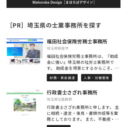
［PR］埼玉県の士業事務所を探す
福田社会保険労務士事務所
埼玉県新座市
福田社会保険労務士事務所は、『助成
金に強い』埼玉県の社労士事務所で
す。 助成金を得意とするからこそ、顧
問契約や着手金など一切なく、完全成
財務・資金調達
人事・労働管理
果報酬で申請代行させていただきま
す。 助成金申請代行以外にも、労務相
行政書士さざれ事務所
談から手続き代行業務、就業規則など
幅広い業務に対して、情熱的かつスピ
埼玉県北葛飾郡
ーディーにサポートいたします。 ま
行政書士さざれ事務所と申します。 主
た、当事務所は税理士事務所との提携
に相続・遺言・後見・書類作成等を業
もあり、労務に加えて財務面までカバ
務としております。 また、不動産・建
ーすることが可能ですので、経営をワ
築・リフォームの実務を長年行ってお