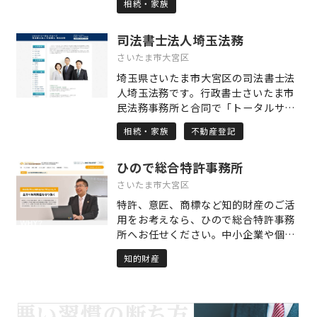
ンストップでサポートさせていただき
相続・家族
りましたので、様々な提案やアドバイ
ます。 労務に関するご相談は、当事務
スをすることができます。 埼玉県北葛
所までお気軽にご相談ください。
司法書士法人埼玉法務
飾郡松伏町、越谷市、春日部市、吉川
市、千葉県野田市を中心に関東地方の
さいたま市大宮区
エリアでご対応致します。 営業時間は
埼玉県さいたま市大宮区の司法書士法
9：00～18：00（毎週水曜日定休）と
人埼玉法務です。行政書士さいたま市
なります。初回お問い合わせ・相談
民法務事務所と合同で「トータルサポ
は、無料ですので、まずは、お気軽に
ートオフィス」として活動していま
ご連絡下さい。宜しくお願い致しま
相続・家族
不動産登記
す。土日・祝日・時間外のご相談も、
す。
対応しております。初回相談は無料で
ひので総合特許事務所
すのでお気軽にご連絡下さい。春日部
オフィスのほか、さいたま市大宮オフ
さいたま市大宮区
ィスもございます。 ～対応エリア～ 埼
特許、意匠、商標など知的財産のご活
玉県全域・春日部市・草加市・越谷
用をお考えなら、ひので総合特許事務
市・八潮市・三郷市・吉川市・松伏
所へお任せください。中小企業や個人
町・行田市・加須市・羽生市・久喜
からのご依頼が多い、とっても敷居の
市・蓮田市・幸手市・白岡市・宮代
知的財産
低い特許事務所です。知的財産に関す
町・杉戸町・さいたま市・川口市・蕨
る知識がない方でも大丈夫。一から丁
市・戸田市・鴻巣市・上尾市・桶川
寧に説明いたします。相談は無料で承
市・北本市・伊奈町 ～当事務所の取り
っておりますので、お気軽にご用命く
扱い業務～ ■不動産登記 不動産の売