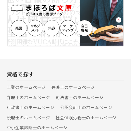
ださい。
買・贈与・相続登記、抵当権・根抵当
権の抹消・設定、住所氏名変更登記な
ど ■会社法人登記 株式会社・合同会
社・合資会社・NPO法人の設立登記、
役員変更、増資、合併、解散、新株発
行、商号変更、目的変更など ■相続 不
動産の相続、相続放棄、生前贈与、不
在者財産管理人、遺産分割調停申立、
預貯金株券名義変更解約手続、遺言書
作成・検認、自動車名義変更、相続書
類の収集・作成など ■成年後見 成年後
見制度、任意後見制度、申立てなど ■
資格で探す
債務整理 任意整理、過払い金返還請
求、自己破産、個人再生など ■裁判 民
士業のホームぺージ
弁護士のホームぺージ
事訴訟、調停、差し押え、その他 ■海
弁理士のホームぺージ
司法書士のホームぺージ
外国際相続 公的文書の翻訳、アポステ
ィーユ認証・領事認証・公証役場の認
行政書士のホームぺージ
公認会計士のホームぺージ
証手続きなど ■許認可 建設業許可、宅
建業免許、飲食店営業許可、風俗営業
税理士のホームぺージ
社会保険労務士のホームぺージ
許可など各種許認可申請・変更届など
中小企業診断士のホームぺージ