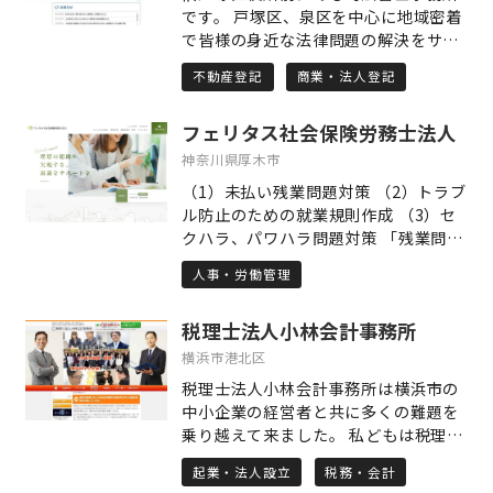
う思いから、このホームページを開設
です。 戸塚区、泉区を中心に地域密着
しました。保険会社からの連絡が負担
で皆様の身近な法律問題の解決をサポ
に感じる、提示された慰謝料に納得で
ートいたします。 主な取扱業務は下記
きない、過失割合に疑問がある、後遺
不動産登記
商業・法人登記
のとおりです。 相続、贈与、売買など
障害等級の判断に不満がある――交通事故
の不動産名義変更登記 会社設立、役員
に関する多様なお悩みを抱える方のた
フェリタス社会保険労務士法人
変更、増資などの商業登記 老後をサポ
めに、当ホームページでは役立つ情報
ートする遺言手続き、成年後見・任意
神奈川県厚木市
を分かりやすく発信していきます。 お
後見手続き クレジット・サラ金業者に
一人で抱え込まず、ぜひ交通事故に関
（1）未払い残業問題対策 （2）トラブ
対する債務整理手続き、過払い返還手
する不安や疑問をご相談ください。交
ル防止のための就業規則作成 （3）セ
続き その他法律問題のご相談を承りま
通事故に強い弁護士が、きっと解決へ
クハラ、パワハラ問題対策 「残業問
す。 ご相談は、初回は無料、土日祝日
導きます。
題」「セクハラ」等の労務問題解決を
も応相談。予約の方を優先させていた
人事・労働管理
全力でサポートします！ 「残業代未払
だいております。
い」「過労死」「名ばかり管理職」 マ
税理士法人小林会計事務所
スコミを騒がせているこれらの問題を
自社には関係ないと思っていません
横浜市港北区
か？ 昨日まで普通に働いていた従業員
税理士法人小林会計事務所は横浜市の
が労働基準監督署や地域の労働組合、
中小企業の経営者と共に多くの難題を
弁護士事務所に駆け込んで、莫大な残
乗り越えて来ました。 私どもは税理士
業代を請求してくるケースは後を絶ち
事務所として、横浜を支える中小企業
ません。 「まさかうちの従業員
起業・法人設立
税務・会計
の社長の様々な相談に応じ、経理や経
が・・」 「今までこんなことを言って