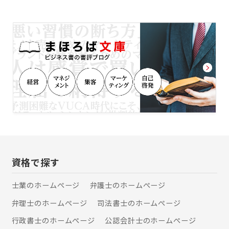
営を支援することはもちろんのこと、
くる人はいなかったのに・・」 労務問
税理士顧問以外にも、会社設立のサポ
題で会社が傾くことのないように、私
ートやパソコンの相談も賜っておりま
共はお客様のベスト・パートナーとし
す。 当税理士事務所は現在では、中小
て全力でサポートいたします。
企業・零細企業を中心に600社を超え
る法人と税理士顧問契約を結び、40名
の職員が長年ににわたる相談業務から
得た経験とノウハウを共有し、税務を
はじめとした経営・節税等の相談やコ
ンサルティング、人事・経理や経営事
項審査のコンサルティングも行ってお
り、その経験とノウハウを多くの中小
企業に活用していただいております。
所在地も新横浜駅前にあり、横浜駅か
らも横浜市営地下鉄で10分とアクセス
資格で探す
もよく、横浜市を中心に東京都・神奈
川県全域の事業経営者の顧問税理士を
士業のホームぺージ
弁護士のホームぺージ
務めています。 いつでも気軽に相談で
きる。 誰でも気軽に相談できる。 どん
弁理士のホームぺージ
司法書士のホームぺージ
なことでも気軽に相談できる。 それ
が、税理士法人小林会計事務所です。
行政書士のホームぺージ
公認会計士のホームぺージ