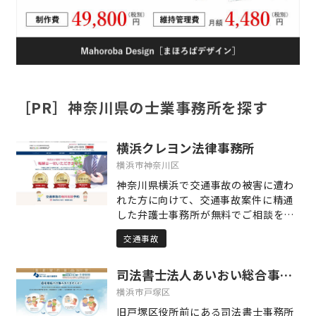
［PR］神奈川県の士業事務所を探す
横浜クレヨン法律事務所
横浜市神奈川区
神奈川県横浜で交通事故の被害に遭わ
れた方に向けて、交通事故案件に精通
した弁護士事務所が無料でご相談をお
受けします。 交通事故で負ったお怪我
交通事故
には、本来受け取れる「正当な補償
額」が存在します。しかし、相手方が
司法書士法人あいおい総合事務所
保険会社となると、一般の方が適切な
補償を引き出すのは簡単ではありませ
横浜市戸塚区
ん。そうした方々の力になりたいとい
旧戸塚区役所前にある司法書士事務所