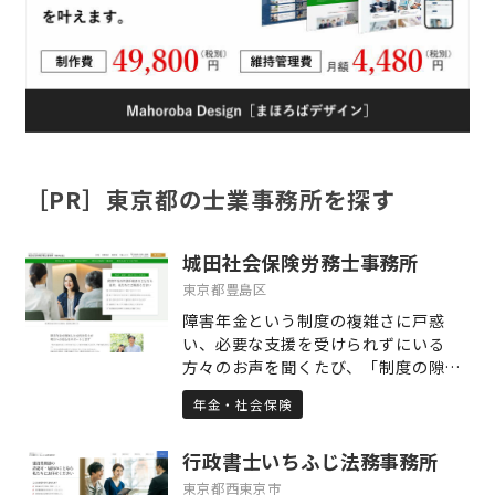
［PR］東京都の士業事務所を探す
城田社会保険労務士事務所
東京都豊島区
障害年金という制度の複雑さに戸惑
い、必要な支援を受けられずにいる
方々のお声を聞くたび、「制度の隙間
に取り残される人をひとりにしない」
年金・社会保険
という想いを新たにしています。障害
年金の申請は、医療と年金という複数
行政書士いちふじ法務事務所
の制度が絡む専門的な手続きであり、
書類やルールに正確に向き合いつつ、
東京都西東京市