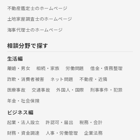
い。 【離婚】 一口に離婚事件といって
不動産鑑定士のホームぺージ
も、親権、養育費、面会交流、財産分
与、慰謝料など千差万別です。弁護士
土地家屋調査士のホームぺージ
法人ALG東京オフィスでは、数多の離
海事代理士のホームぺージ
婚事件に携わり、これまでの経験から
類似する事例を参考に、より適切な対
処方法を考案することができます。 そ
相談分野で探す
の他にも、相続、刑事事件、医療過
誤、企業法務に関するご相談も承って
生活編
おります。 お困りごとがありました
離婚・男女
相続・家族
労働問題
借金・債務整理
ら、弁護士法人ALG東京オフィスへお
気軽にご相談ください。
詐欺・消費者被害
ネット問題
不動産・近隣
医療事故
交通事故
外国人・国際
刑事事件・犯罪
年金・社会保険
ビジネス編
起業・法人設立
許認可・届出
税務・会計
財務・資金調達
人事・労働管理
企業法務