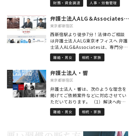
得られるのは、経済的な安定だけでは
財務・資金調達
人事・労働管理
保険・社会保険の手続き 〇給与計算業
ありません。「これからの人生をどう
務 〇労務相談 〇就業規則の作成・見直
生きていきたいか」という先を見据え
弁護士法人ALG＆Associates 東京オフィス
し 〇確定拠出年金（企業型DC）の導
た前向きな一歩を描いていただけるよ
入支援 〇年金相談・申請の手続き など
東京都新宿区
う、私自身もその一助となれることを
特に、確定拠出年金(企業型DC)の導入
願っています。「相談してよかった」
西新宿駅より徒歩7分！法律のご相談
支援に力を入れております。 会社にと
「これで少し安心できる」と思ってい
は弁護士法人ALG東京オフィスへ 弁護
って多くのメリットがございますの
ただけるよう、丁寧で真摯な対応を心
士法人ALG&Associatesは、専門分野
で、詳しくは当事務所ホームページを
からお約束します。
に特化した弁護士が集う「総合病院
ご覧いただき、お気軽にご連絡くださ
離婚・男女
相続・家族
型」の事業スキームと、あらゆるリー
い。
ガルサービスをワンストップで提供で
弁護士法人・響
きる法律事務所を目指して設立されま
した。 多岐に及ぶ様々な法律問題につ
東京都新宿区
いて、集中的に取り組むことができる
弁護士法人・響は、次のような理念を
ように、法律分野ごとに事業部が設け
掲げてご依頼案件などに対応させてい
られており、その分野に特化した弁護
ただいております。 （1）解決へ向け
士が「チーム」となって、お客様のリ
て、迅速かつ粘り強く、あきらめない
ーガルニーズに合致したサービスを提
離婚・男女
相続・家族
こと （2）クライアントに寄り添った
供することに努めています。 また、過
トータルなサービスの提供 （3）各士
去に担当した案件をアーカイブし、弁
業の先生方とのネットワークによる的
護士法人ALG&Associatesに所属する
確な解決 なかでも、法人個人を問わ