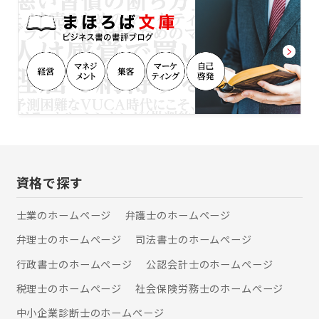
弁護士が全員で共有することによっ
ず、相談者様・依頼者様のお話をよく
て、全国どこでも質の高いリーガルサ
聞き、ご要望に沿った的確な解決を提
ービスを提供致します。 「離婚につい
示し実現できるよう心がけています。
て考えている」、「家族が逮捕され
対応できる事案の範囲は、法人様を依
た」、「近く相続問題が起こりそ
頼者とする会社法務一般から、個人様
う」、「交通事故の被害者なのに、加
の相続や離婚などの家事事件まで、幅
害者や保険会社が横柄で困ってい
広く対応させていただきます。 継続的
る」、「医療過誤の疑いがある」な
なご相談がある場合や、気になる事案
ど、お困りごとがございましたら、ぜ
を抱えておられる場合などは、弁護士
ひ一度、私たち弁護士法人
顧問契約をいただくことが便利でお得
ALG&Associatesへご相談ください。
です。 普段からご相談に応じさせてい
【交通事故】 交通事故事件は、適正な
ただくことで、より的確な事案解決や
慰謝料や、後遺障害の有無といった専
資格で探す
紛争予防などに役立ちます。 会社など
門的な要素が絡みあい、保険会社との
の法人様向けプランはもちろん、個人
交渉においては、訴訟にした場合の結
士業のホームぺージ
弁護士のホームぺージ
様向けのプランもご用意しております
果予測、主治医との協力関係の構築が
ので、お気軽にお問い合わせくださ
弁理士のホームぺージ
司法書士のホームぺージ
重要です。 弁護士法人ALG東京オフィ
い。 まずはお気軽にお電話を。 お待ち
スは、法律の専門家として尽力しつ
しております！
行政書士のホームぺージ
公認会計士のホームぺージ
つ、交通事故被害者の悔しさ、辛さに
寄り添う弁護士事務所であり続けたい
税理士のホームぺージ
社会保険労務士のホームぺージ
と考えています。交通事故に関してお
中小企業診断士のホームぺージ
悩みがあればお気軽にご連絡くださ