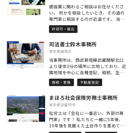
心の声を形にすることが求められま
建設業に関わるご相談はお任せくださ
す。だからこそ私は、単に形式に則っ
い。 何かを相談したいとき、その道の
た申請支援にとどまらず、ご相談者お
専門家に相談するのが近道です。 当事
一人おひとりの歩まれてきた道のりと
務所は建設業に特化した業務をしてい
現在の生活に真正面から耳を傾け、そ
許認可・届出
ます。さらに建設業界で多くの経験を
の想いや状況を制度にしっかりと反映
した行政書士が許認可の申請を迅速・
させる申請づくりを心がけています。
司法書士鈴木事務所
確実に取得いたします。 建設業の専門
手続きを進める中で「どうして申請し
的知識があり、業界の慣習を知り、建
東京都練馬区
たいのか」「どんなことで困っている
設業業務に特化した事務所。それが当
のか」という、言葉にしづらいお気持
当事務所は、西武新宿線武蔵関駅北口
事務所の最大の強みです。 デジタル化
ちにも寄り添い、信頼関係を築いて進
より徒歩3分の場所に立地しており、近
推進に伴い、電子申請を活用すること
めることが、単なる事務作業にはない
隣地域を中心に各種登記、相続、生前
により、遠方からのご依頼も承ること
支援の本質だと考えています。 私たち
対策の業務を取り扱っております。 他
が可能になりました。 建設業界にいた
相続・家族
不動産登記
の事務所では、初めてのご相談に際
士業の先生や、不動産会社との連携に
行政書士がご相談を受けます。 同業者
し、まずしっかりと時間をかけてお話
より、お悩み、お困りごとの根本的解
と同じ様に気兼ねなくお問い合わせく
をうかがうことを大切にしています。
まほろ社会保険労務士事務所
決することを目標に活動をさせてもら
ださい。
お一人おひとりのペースを尊重しなが
っております。 手続のメリット、デメ
東京都武蔵野市
ら、オンラインや土日祝、夜間のご相
リットや費用の面についてご理解いた
社労士は『会社に一番近い、外部の専
談にも柔軟に対応しておりますので、
だいたうえで業務を進めさせて頂きま
門家』です！ 私たちと一緒に5年後、
ご都合のよいスタイルで安心してご相
すので安心してご相談下さい。 ※土日
10年後を見据えた土台作りを進めてま
談いただけます。受給が決まることで
祝、夜間対応可能です。（要予約）
いりましょう。 主な業務内容は 〇労働