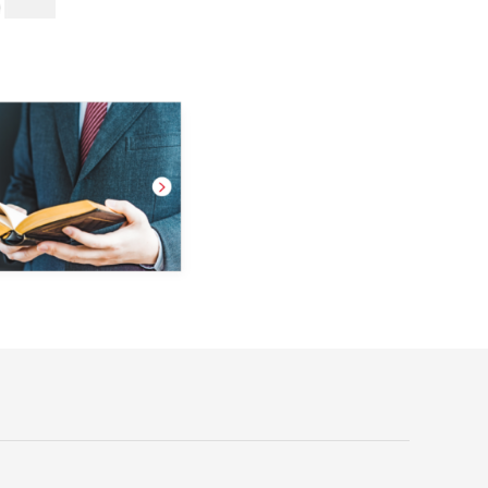
立のサポートやパソコンの相談も賜っております。
当税理士事務所は現在では、中小企業・零細企業を
中心に600社を超える法人と税理士顧問契約を結び、
40名の職員が長年ににわたる相談業務から得た経験
とノウハウを共有し、税務をはじめとした経営・節
税等の相談やコンサルティング、人事・経理や経営
事項審査のコンサルティングも行っており、その経
験とノウハウを多くの中小企業に活用していただい
ております。 所在地も新横浜駅前にあり、横浜駅か
らも横浜市営地下鉄で10分とアクセスもよく、横浜
市を中心に東京都・神奈川県全域の事業経営者の顧
問税理士を務めています。 いつでも気軽に相談でき
る。 誰でも気軽に相談できる。 どんなことでも気軽
に相談できる。 それが、税理士法人小林会計事務所
です。