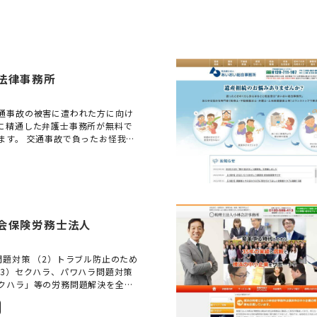
法律事務所
通事故の被害に遭われた方に向け
に精通した弁護士事務所が無料で
ます。 交通事故で負ったお怪我に
る「正当な補償額」が存在しま
方が保険会社となると、一般の方
き出すのは簡単ではありません。
になりたいという思いから、この
設しました。保険会社からの連絡
提示された慰謝料に納得できな
会保険労務士法人
問がある、後遺障害等級の判断に
通事故に関する多様なお悩みを抱える
ームページでは役立つ情報を分か
問題対策 （2）トラブル防止のため
いきます。 お一人で抱え込まず、
（3）セクハラ、パワハラ問題対策
する不安や疑問をご相談くださ
クハラ」等の労務問題解決を全力
い弁護士が、きっと解決へ導きま
！ 「残業代未払い」「過労死」
」 マスコミを騒がせているこれら