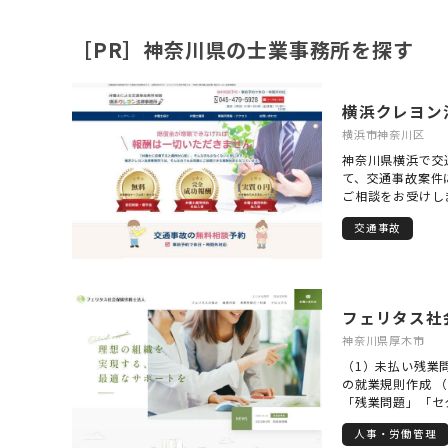
［PR］神奈川県の士業事務所を探す
横浜クレヨン
横浜市神奈川区
神奈川県横浜で交
て、交通事故案件
ご相談をお受けし
は、本来受け取れ
交通事故
す。しかし、相手
が適切な補償を引
そうした方々の力
ホームページを開
が負担に感じる、
フェリタス社
い、過失割合に疑
不満がある――交
神奈川県厚木市
方のために、当ホ
（1）未払い残業
りやすく発信して
の就業規則作成 
ぜひ交通事故に関
「残業問題」「セ
い。交通事故に強
でサポートします
す。
人事・労働管理
「名ばかり管理職