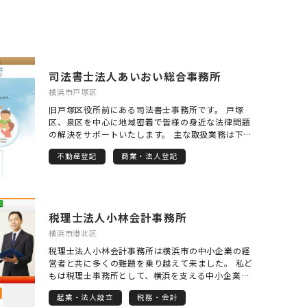
司法書士法人あいおい総合事務所
横浜市戸塚区
旧戸塚区役所前にある司法書士事務所です。 戸塚
区、泉区を中心に地域密着で皆様の身近な法律問題
の解決をサポートいたします。 主な取扱業務は下記
のとおりです。 相続、贈与、売買などの不動産名義
不動産登記
商業・法人登記
変更登記 会社設立、役員変更、増資などの商業登記
老後をサポートする遺言手続き、成年後見・任意後
見手続き クレジット・サラ金業者に対する債務整理
手続き、過払い返還手続き その他法律問題のご相談
を承ります。 ご相談は、初回は無料、土日祝日も応
税理士法人小林会計事務所
相談。予約の方を優先させていただいております。
横浜市港北区
税理士法人小林会計事務所は横浜市の中小企業の経
営者と共に多くの難題を乗り越えて来ました。 私ど
もは税理士事務所として、横浜を支える中小企業の
社長の様々な相談に応じ、経理や経営を支援するこ
起業・法人設立
税務・会計
とはもちろんのこと、税理士顧問以外にも、会社設