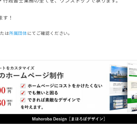
・行政書士業務の全てを、ワンストップで承ります。
ます！
または
所属団体
にてご確認ください。