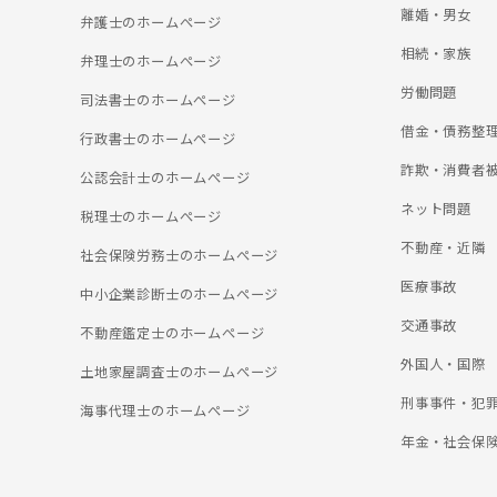
離婚・男女
弁護士のホームぺージ
相続・家族
弁理士のホームぺージ
労働問題
司法書士のホームぺージ
借金・債務整
行政書士のホームぺージ
詐欺・消費者
公認会計士のホームぺージ
ネット問題
税理士のホームぺージ
不動産・近隣
社会保険労務士のホームぺージ
医療事故
中小企業診断士のホームぺージ
交通事故
不動産鑑定士のホームぺージ
外国人・国際
土地家屋調査士のホームぺージ
刑事事件・犯
海事代理士のホームぺージ
年金・社会保