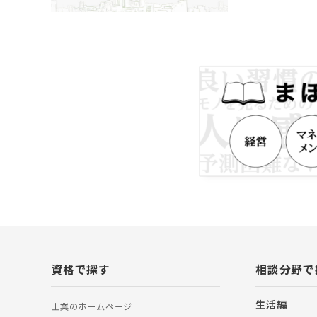
の問題を自社には
日まで普通に働い
地域の労働組合、
な残業代を請求し
「まさかうちの従
を言ってくる人は
会社が傾くことの
ト・パートナーと
資格で探す
相談分野で
生活編
士業のホームぺージ