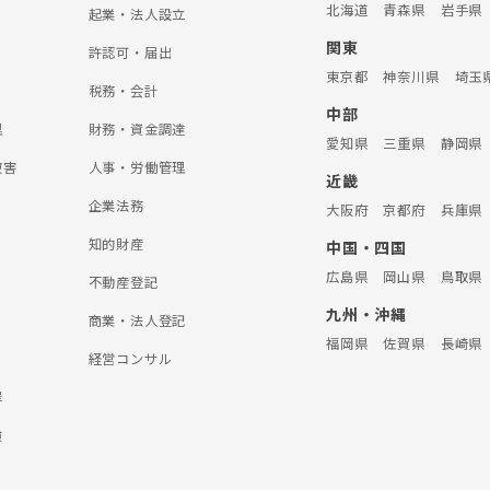
北海道
青森県
岩手県
起業・法人設立
関東
許認可・届出
東京都
神奈川県
埼玉
税務・会計
中部
理
財務・資金調達
愛知県
三重県
静岡県
被害
人事・労働管理
近畿
企業法務
大阪府
京都府
兵庫県
知的財産
中国・四国
広島県
岡山県
鳥取県
不動産登記
九州・沖縄
商業・法人登記
福岡県
佐賀県
長崎県
経営コンサル
罪
険