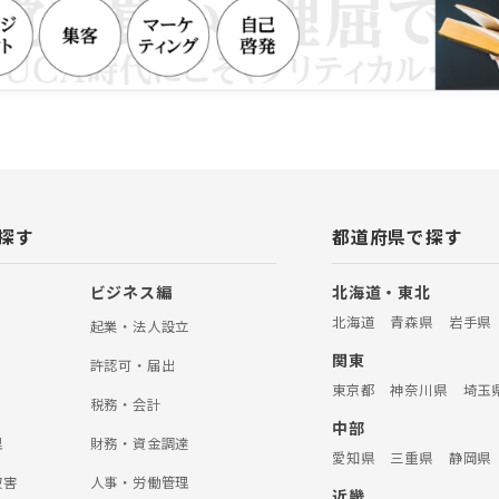
探す
都道府県で探す
ビジネス編
北海道・東北
北海道
青森県
岩手県
起業・法人設立
関東
許認可・届出
東京都
神奈川県
埼玉
税務・会計
中部
理
財務・資金調達
愛知県
三重県
静岡県
被害
人事・労働管理
近畿