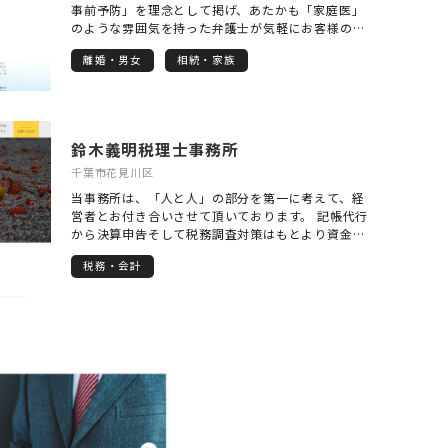
事前予防」を理念として掲げ、あたかも「家庭医」
のような雰囲気を持った弁護士が気軽にお客様の相
談に乗り、裁判沙汰になる前に紛争を解決するとい
離婚・男女
相続・家族
う理想を実現するべく、陽日に向かう「ひまわり」
バッジに恥じない弁護士として「血の通った、信頼
される司法」の構築に尽力して参ります。
鈴木義明税理士事務所
千葉市花見川区
当事務所は、「人と人」の部分を第一に考えて、経
営者とお付き合いさせて頂いております。 記帳代行
から決算申告そして税務調査対策はもとより資金繰
りや経営相談を受け、存続し続ける経営を経営者と
税務・会計
共に歩みます。 「黒字決算」という言葉に、とらわ
れている経営者が多いですが、「黒字」だからと言
って必ずしも「良い会社」「良い経営者」とは、限
りません。 個人事業から中小企業まで、幅広く永
い、お付き合いをさせて頂いてます。 相続相談も承
っておりますので、お気軽にご相談下さい。 相談
は、無料にて承ります。