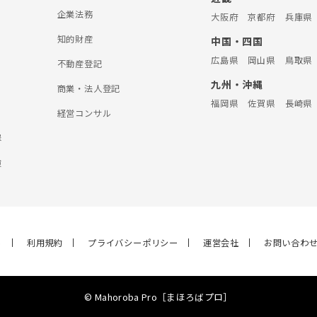
企業法務
大阪府
京都府
兵庫県
知的財産
中国・四国
広島県
岡山県
鳥取県
不動産登記
九州・沖縄
商業・法人登記
福岡県
佐賀県
長崎県
経営コンサル
罪
険
ら
利用規約
プライバシーポリシー
運営会社
お問い合わ
© Mahoroba Pro［まほろばプロ］