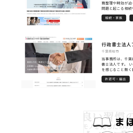
務整理や時効が迫
問題と起こる相続
事務処理など遺言
相続・家族
通事故への対応、
において大切な売
量案件も承ってお
などの不動産トラ
ている成年後見や
死後事務の依頼、
きなど、一般民事
千葉県柏市
おります。お気軽
当事務所は、千葉
書士法人です。 
を感じること無く
行しています。 
許認可・届出
の際には、丁寧で
行政書士法人アイ
気軽にご相談くだ