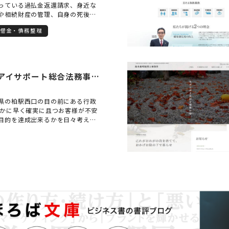
っている過払金返還請求、身近な
や相続財産の管理、自身の死後の
に関することや、自転車を含む交
借金・債務整理
悪質商法への対応、中小企業経営
掛金の回収や労働問題（少額な大
ります）、マンションやアパート
ブル、高齢化社会において増加し
任意後見契約といった財産管理や
行政書士法人アイサポート総合法務事務所
養育費の請求や給与等の差押手続
に関する相談は初回無料で承って
にご相談ください。
県の柏駅西口の目の前にある行政
いかに早く確実に且つお客様が不安
目的を達成出来るかを日々考え実
生活やビジネス上の手続きでお困り
親身な対応を常に心掛けている、
サポート総合法務事務所へ是非お
さい。