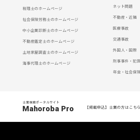
ネット問題
税理士のホームぺージ
不動産・近隣
社会保険労務士のホームぺージ
医療事故
中小企業診断士のホームぺージ
交通事故
不動産鑑定士のホームぺージ
外国人・国際
土地家屋調査士のホームぺージ
刑事事件・犯
海事代理士のホームぺージ
年金・社会保
士業検索ポータルサイト
Mahoroba Pro
【掲載申込】士業の方はこち