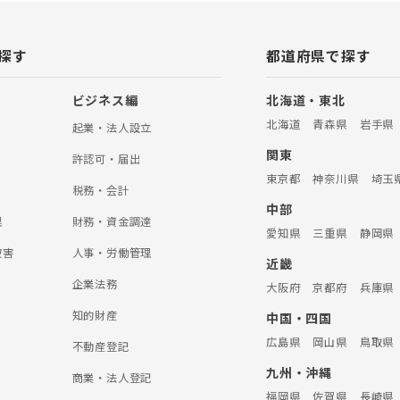
探す
都道府県で探す
ビジネス編
北海道・東北
北海道
青森県
岩手県
起業・法人設立
関東
許認可・届出
東京都
神奈川県
埼玉
税務・会計
中部
理
財務・資金調達
愛知県
三重県
静岡県
被害
人事・労働管理
近畿
企業法務
大阪府
京都府
兵庫県
知的財産
中国・四国
広島県
岡山県
鳥取県
不動産登記
九州・沖縄
商業・法人登記
福岡県
佐賀県
長崎県