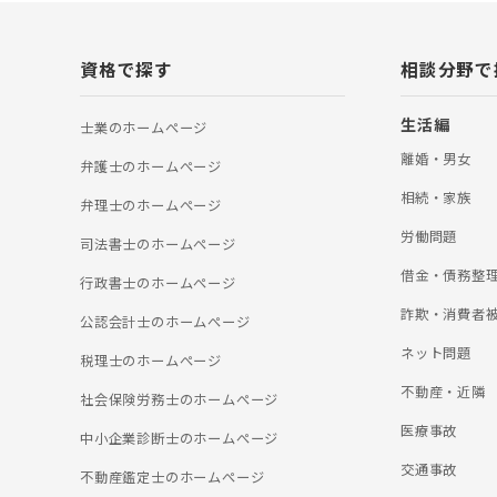
資格で探す
相談分野で
生活編
士業のホームぺージ
離婚・男女
弁護士のホームぺージ
相続・家族
弁理士のホームぺージ
労働問題
司法書士のホームぺージ
借金・債務整
行政書士のホームぺージ
詐欺・消費者
公認会計士のホームぺージ
ネット問題
税理士のホームぺージ
不動産・近隣
社会保険労務士のホームぺージ
医療事故
中小企業診断士のホームぺージ
交通事故
不動産鑑定士のホームぺージ