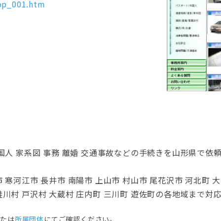
top_001.htm
ト 外国人 家系図 事務 離婚 交通事故などの手続きを山形県
市 寒河江市 長井市 南陽市 上山市 村山市 尾花沢市 河北町 
 鮭川村 戸沢村 大蔵村 庄内町 三川町 遊佐町の各地域まで
または
所属団体
にてご確認ください。