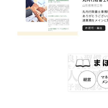
山形県寒河江市
丸内行政書士事務
ありがとうござい
連業務をメインに
山形ナンバーの登
許認可・届出
名義変更、廃車な
所にご相談くださ
ります。 また、
山形事務所より特
の代行委託も受け
能です。自動車登
ご利用をお考えの
ております。 上
軽にお問い合わせ