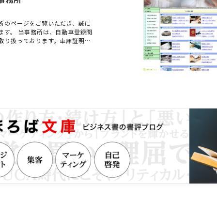
所のページをご覧いただき、誠に
ます。 当事務所は、自動車登録関
取り扱っております。車庫証明、
録自動車・軽自動車の新規登録、
ど各種申請手続きは、ぜひ当事務
い。出張封印のご依頼も承ってお
山形運輸支局及び軽自動車検査協会
定記録等事務・特定変更記録事務
ているほか、OSS申請にも対応可
録・継続検査のオンライン申請の
業者の方など、ご連絡をお待ちし
記業務以外についても、どうぞお気
ください。