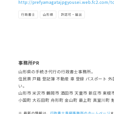
http://prefyamagatajpgyousei.web.fc2.com/
行政書士
山形県
許認可・届出
事務所PR
山形県の手続き代行の行政書士事務所。
住民票 戸籍 登記簿 不動産 車 登録 パスポー
い。
山形市 米沢市 鶴岡市 酒田市 天童市 新庄市 東根
小国町 大石田町 舟形町 金山町 最上町 真室川町
最新の情報は、
行政書士青柳事務所のホームぺージ