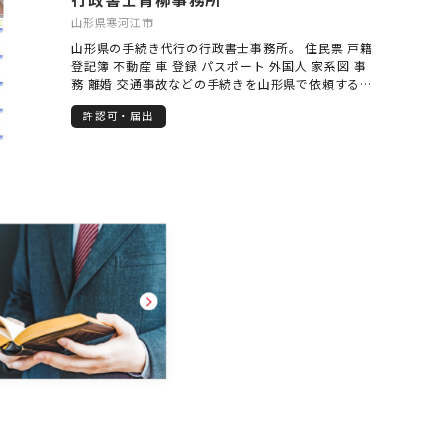
山形県寒河江市
山形県の手続き代行の行政書士事務所。 住民票 戸籍
登記簿 不動産 車 登録 パスポート 外国人 家系図 事
務 離婚 交通事故などの手続きを山形県で依頼するな
ら行政書士青柳事務所までご相談ください。 山形市
許認可・届出
米沢市 鶴岡市 酒田市 天童市 新庄市 東根市 寒河江市
長井市 南陽市 上山市 村山市 尾花沢市 河北町 大江町
朝日町 西川町 高畠町 白鷹町 川西町 飯豊町 小国町
大石田町 舟形町 金山町 最上町 真室川町 鮭川村 戸沢
村 大蔵村 庄内町 三川町 遊佐町の各地域まで対応い
たしております。