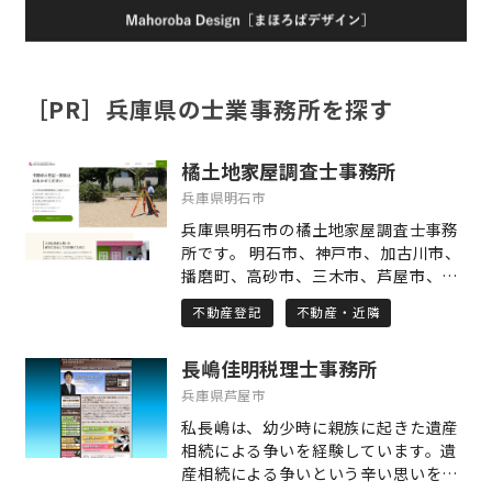
［PR］兵庫県の士業事務所を探す
橘土地家屋調査士事務所
兵庫県明石市
兵庫県明石市の橘土地家屋調査士事務
所です。 明石市、神戸市、加古川市、
播磨町、高砂市、三木市、芦屋市、西
宮市など、主に兵庫県の土地・建物の
不動産登記
不動産・近隣
登記・測量業務を行っております。 当
事務所は司法書士との合同事務所で
長嶋佳明税理士事務所
す。 相続した建物が登記されていなか
った場合や増築されていた場合、相続
兵庫県芦屋市
した土地の境界が分からない場合や土
私長嶋は、幼少時に親族に起きた遺産
地を相続人間で分割したい場合など、
相続による争いを経験しています。遺
司法書士と連携してお力添えをいたし
産相続による争いという辛い思いをみ
ます。 どの専門家に相談したらいいか