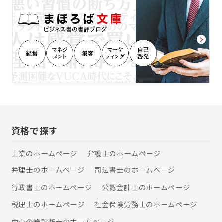
ため、遺産額よりも相続手続きの難易
度や工程数を報酬決定の際に重視して
おります。 常に、ご依頼いただくお客
様にとって、納得感のある報酬設定を
するよう心がけております。 〇事務所
立地を活かし、芦屋市内の案件は迅速
対応 当事務所は、芦屋市の主要エリア
に事務所を構えております。近隣に銀
行、信託銀行、芦屋市役所のサービス
センターや郵便局があるため、芦屋市
内のお客様に対して、迅速に初動対応
をとることが可能です。 〇他の専門家
と連携してワンストップで対応可能 相
資格で探す
続税申告が必要である場合や、相続し
た不動産を売却したい場合、当事務所
士業のホームぺージ
弁護士のホームぺージ
がお客様の窓口となり、芦屋市内の税
弁理士のホームぺージ
司法書士のホームぺージ
理士や不動産会社に手続きを依頼する
ことが可能です。必要な相続手続きを
行政書士のホームぺージ
公認会計士のホームぺージ
一つの窓口で対応できるよう、各種専
門家と連携して対応させていただきま
税理士のホームぺージ
社会保険労務士のホームぺージ
す。 【保有資格等】 司法書士、行政書
中小企業診断士のホームぺージ