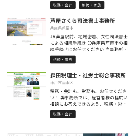
なさまには経験してもらいたくはあり
分からない時も、悩みすぎず是非お気
税務・会計
相続・家族
ません。このような遺産相続による争
軽にご相談ください。
いを一つでも少なくすること、それが
芦屋さくら司法書士事務所
私長嶋の使命だと考えています。
兵庫県芦屋市
JR芦屋駅前、地域密着、女性司法書士
による相続手続き 〇兵庫県芦屋市の相
続手続きはお任せください 当事務所
は、代表司法書士の地元である兵庫県
相続・家族
芦屋市に密着して相続登記等の相続手
続きを行っている司法書士事務所で
森田税理士・社労士総合事務所
す。 地元貢献の想いで司法書士事務所
を経営しており、どなたでも気軽に相
神戸市垂水区
談でき、安心していただける司法書士
税務・会計も、労務も、お任せくださ
事務所を目指しております。 〇相続手
い！ 弊事務所では、経営者様の幅広い
続き内容に応じた、適切な価格設定 当
相談にお答えできるよう、税務・労
事務所は、相続手続きの専門家報酬で
務・会計業務を中心に、節税から借入
よくある、遺産額の◯%という報酬規
税務・会計
相談、就業規則見直しまで、豊富な提
定にしておりません。 遺産額の割合で
携専門家とともにワンストップ・サー
計算すると、お客様によっては高額な
ビスを提供しています。 「困ったこと
専門家報酬になってしまうこともある
は何でも相談」してくださいね。