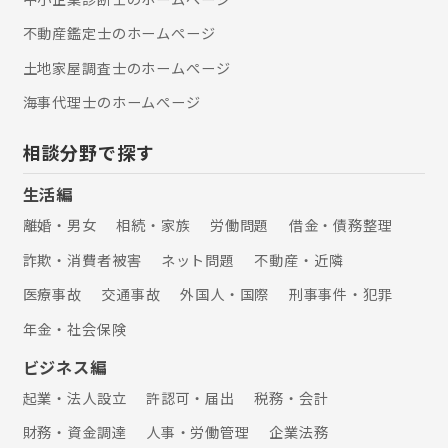
士、AFP （一社）日本財産管理協会
財産管理マスター （一社）リーガルサ
不動産鑑定士のホームぺージ
ポート 会員
土地家屋調査士のホームぺージ
海事代理士のホームぺージ
相談分野で探す
生活編
離婚・男女
相続・家族
労働問題
借金・債務整理
詐欺・消費者被害
ネット問題
不動産・近隣
医療事故
交通事故
外国人・国際
刑事事件・犯罪
年金・社会保険
ビジネス編
起業・法人設立
許認可・届出
税務・会計
財務・資金調達
人事・労働管理
企業法務