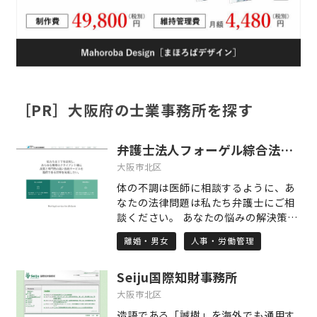
［PR］大阪府の士業事務所を探す
弁護士法人フォーゲル綜合法律事務所
大阪市北区
体の不調は医師に相談するように、あ
なたの法律問題は私たち弁護士にご相
談ください。 あなたの悩みの解決策を
あなたとともに見つけ出す、私たちは
離婚・男女
人事・労働管理
そんな弁護士です。 ○コンセプト1
「早期対応・早期対策」 ご相談を受け
Seiju国際知財事務所
た時点で、とりうるベストの対策は何
かを綿密に検討し、すぐに対応する、
大阪市北区
「対応の早さ」が問題解決の近道だと
造語である「誠樹」を海外でも通用す