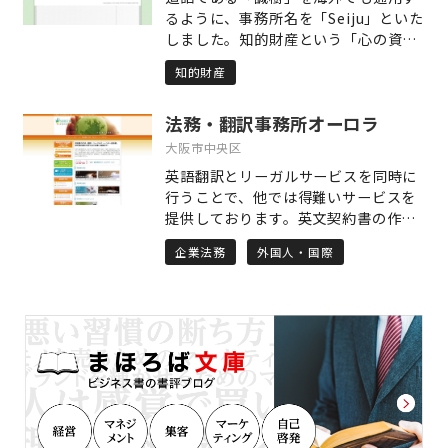
考えています。 ○コンセプト2 「気
るように、事務所名を「Seiju」といた
軽に相談できる環境づくり」 私たち
しました。知的財産という「心の資
は、数多くの労務問題、離婚・相続等
産」を扱うには「誠意」が最も大切で
家事事件を解決に導いている一方で、
知的財産
す。クライアント様の業績が「樹木」
損害保険会社と提携して交通事故事案
のように自然に伸び、社会が発展する
を数多く取り扱っている経験から、交
法務・翻訳事務所オーロラ
ことを祈念して、誠実に業務に取り組
通事故事案実務に自信があります。 ま
みます。気づきを促す研修の実施、マ
大阪市中央区
た、労働事件についても多くの経験を
ーケティングを前提とする特許仮出
有し、強みを有しております。 さら
英語翻訳とリーガルサービスを同時に
願、経営者の皆様への知財サポート等
に、刑事事件についても多くの事例を
行うことで、他では得難いサービスを
により、クライアント様の潜在力を生
取り扱っています。 ご相談者様の幅広
提供しております。英文契約書の作成
かすことを心がけています。
いお悩み事を法的に整理し、解決する
（ドラフト）、英語によるビザのアド
企業法務
外国人・国際
ことが私たちの目的です。 ○コンセプ
バイスなどがその一例です。契約書の
ト3 「先読みした戦略」 多くの法律
『翻訳』で培う知識が『作成』に活か
問題は、知識があれば、また、対応が
され、『作成』で培う知識が『翻訳』
早ければ、解決が容易であったケース
に活かされるというように、業務間で
が枚挙に暇がありません。 あるべきゴ
相乗効果が生み出されて日々価値を高
ールあるいは妥結点を見据えて、適切
めている当事務所が、ビジネス促進、
な打ち手を出し続けていくこと。そう
問題解決などにご協力します。
してご相談者様を導きながら歩みを共
にすることが私たちの役割です。